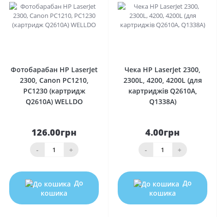
0
0
Фотобарабан HP LaserJet
Чека HP LaserJet 2300,
2300, Canon PC1210,
2300L, 4200, 4200L (для
PC1230 (картридж
картриджів Q2610A,
Q2610A) WELLDO
Q1338A)
126.00грн
4.00грн
-
+
-
+
До
До
кошика
кошика