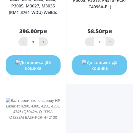
P3005, P3015, P4515 (PCR-
P3005, M3027, M3035
C4096A-PL)
(RM1-3761-WDU) Welldo
396.00грн
58.50грн
-
+
-
+
До
До
кошика
кошика
0