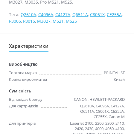
M3027, M3035,
Pro M521, M525.
Теги:
Q2610A
,
C4096A
,
C4127A
,
Q6511A
,
C8061X
,
CE255A
,
P3005
,
P3015
,
M3027
,
M521
,
M525
Характеристики
Виробництво
Торгова марка
PRINTALIST
Країна виробництва
Китай
Сумісність
Відповідає бренду
CANON, HEWLETT-PACKARD
Для картриджів
Q2610A, C4096A, C4127A,
Q6511A, C8061X, CE255A,
CE255X, Canon M
Для принтерів
LaserJet 2100, 2200, 2300, 2410,
2420, 2430, 4000, 4050, 4100,