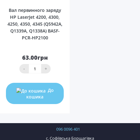
Вал первинного заряду
HP LaserJet 4200, 4300,
4250, 4350, 4345 (Q5942A,
Q1339A, Q1338A) BASF-
PCR-HP2100
63.00грн
-
+
До
кошика
096 0096 401
с. Софіївська Борщагівка