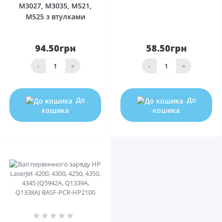
M3027, M3035, M521,
M525 з втулками
94.50грн
58.50грн
-
+
-
+
До
До
кошика
кошика
0