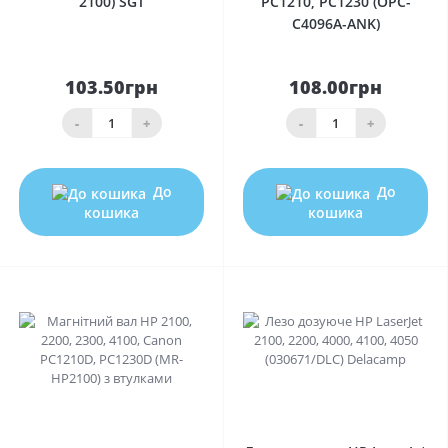
2100) SGT
PC1210, PC1230 (OPC-
C4096A-ANK)
103.50грн
108.00грн
-
+
-
+
До
До
кошика
кошика
0
0