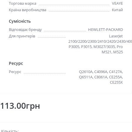
Торгова марка
VEAYE
Країна виробництва
Китай
Сумісність
Відповідає бренду
HEWLETT-PACKARD
Для принтерів
LaserJet
2100/2200/2300/2410/2420/2430/400
P3005, P3015, M3027/3035, Pro
M521, M525
Ресурс
Ресурс
Q2610A, C4096A, C4127A,
Q6511A, C8061A, CE255A,
CE255X
113.00грн
Кількість: