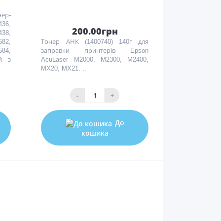
нер-
36,
200.00грн
38,
82,
Тонер АНК (1400740) 140г для
84,
заправки принтерів Epson
й з
AcuLaser M2000, M2300, M2400,
MX20, MX21. ..
-
+
До
кошика