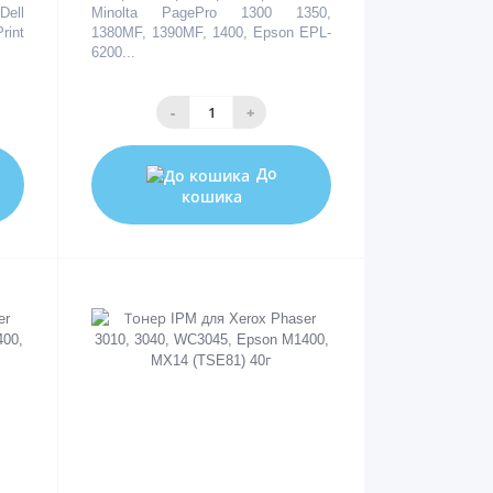
Dell
Minolta PagePro 1300 1350,
rint
1380MF, 1390MF, 1400, Epson EPL-
6200...
-
+
До
кошика