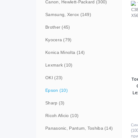
Canon, Hewlett-Packard (300)
Samsung, Xerox (149)
Brother (45)
Kyocera (79)
Konica Minolta (14)
Lexmark (10)
OKI (23)
То
Epson (10)
Le
Sharp (3)
Ricoh Aficio (10)
Син
Panasonic, Pantum, Toshiba (14)
(1
при