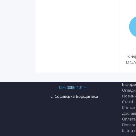
Тоне
M2400
Інформ
096 0096 401
Огляди
Новин
с. Софіївська Борщагівка
Статті
Контак
Достав
Оплата
Поверн
Карта 