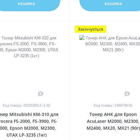
кошика
кошика
Закінчується
0
0
Код товару: 021163/DLC-1-02
Код товару: 1400739-01
нер Mitsubishi KM-310 для
Тонер АНК для Epson
ocera FS-2000, FS-3900, FS-
AcuLaser M2000, M2300,
000, Epson M2000, M2300,
M2400, MX20, MX21 (90г)
UTAX LP-3235 (1кг)