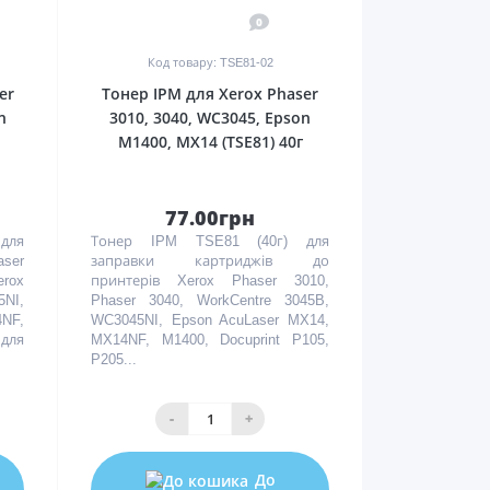
0
Код товару: TSE81-02
er
Тонер IPM для Xerox Phaser
n
3010, 3040, WC3045, Epson
M1400, MX14 (TSE81) 40г
77.00грн
 для
Тонер IPM TSE81 (40г) для
aser
заправки картриджів до
rox
принтерів Xerox Phaser 3010,
NI,
Phaser 3040, WorkCentre 3045B,
NF,
WC3045NI, Epson AcuLaser MX14,
для
MX14NF, M1400, Docuprint P105,
P205...
-
+
До