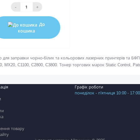
-
+
До
кошика
р для заправки чорно-білих та кольорових лазерних принтерів та БФП 
, MX20, C1100, C2800, C3800. Тонер торгових марок Static Control, Patr
ація
Графік роботи
понеділок - п'ятниця 10:00 - 17:00
и
ти
ка
ення товару
сайту