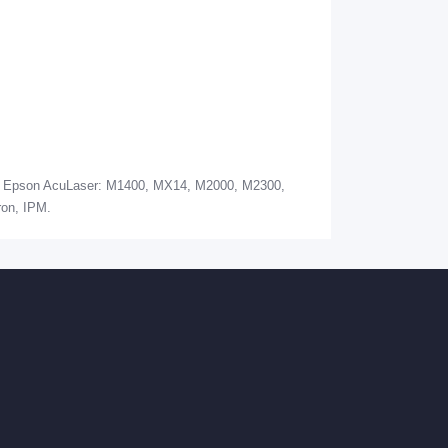
Epson AcuLaser: M1400, MX14, M2000, M2300,
on, IPM.