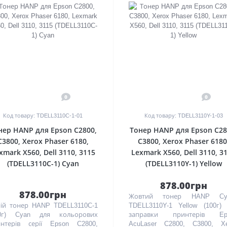
0
0
Код товару: TDELL3110C-1-01
Код товару: TDELL3110Y-1-03
нер HANP для Epson C2800,
Тонер HANP для Epson C28
C3800, Xerox Phaser 6180,
C3800, Xerox Phaser 6180
xmark X560, Dell 3110, 3115
Lexmark X560, Dell 3110, 3
(TDELL3110C-1) Cyan
(TDELL3110Y-1) Yellow
878.00грн
878.00грн
Жовтий тонер HANP Cy
ій тонер HANP TDELL3110C-1
TDELL3110Y-1 Yellow (100г)
00г) Cyan для кольорових
заправки принтерів Ep
нтерів серії Epson C2800,
AcuLaser C2800, C3800, Xe