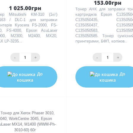
153.00грн
1 025.00грн
Тонер АНК для заправки то
ер Mitsubishi KM-310 (1кг)
картриджів Epson C13S0504
1163 / DLC-1 для заправки
C13S050435, C13S0504
нтерів Kyocera FS-2000, FS-
C13S050437, C13S0505
0, FS-4000, Epson AcuLaser
C13S050583, C13S0505
000, M2300, M2400, MX20,
C13S050585. Тонер сумісни
X LP-3235...
принтерами, БФП, копіюв..
-
+
-
+
До
До
кошика
кошика