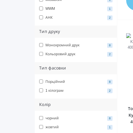
WWM
1
АНК
2
Тип друку
Монохромний друк
8
Кольоровий друк
2
Тип фасовки
Порційний
8
1 кілограм
2
Колір
То
Ky
чорний
8
4
жовтий
1