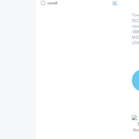
синій
1
Тон
02
при
390
M2
UTA