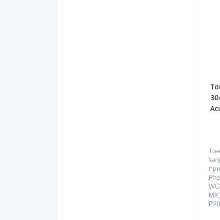
То
30
Ac
Тон
за
при
Pha
WC3
MX1
P20