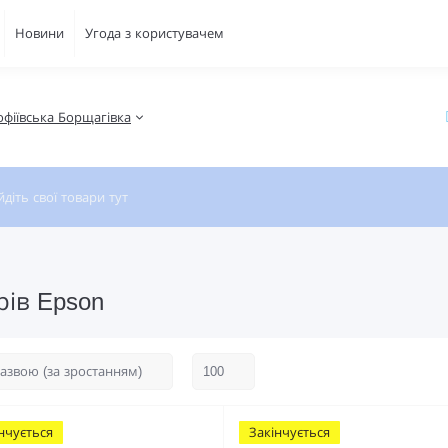
Новини
Угода з користувачем
Софіївська Борщагівка
рів Epson
нчується
Закінчується