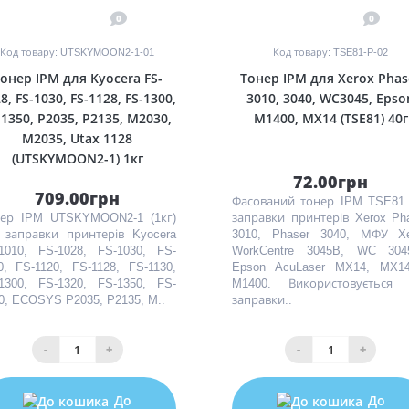
0
0
Код товару: UTSKYMOON2-1-01
Код товару: TSE81-P-02
онер IPM для Kyocera FS-
Тонер IPM для Xerox Phas
8, FS-1030, FS-1128, FS-1300,
3010, 3040, WC3045, Epso
-1350, P2035, P2135, M2030,
M1400, MX14 (TSE81) 40г
M2035, Utax 1128
(UTSKYMOON2-1) 1кг
72.00грн
709.00грн
Фасований тонер IPM TSE81
ер IPM UTSKYMOON2-1 (1кг)
заправки принтерів Xerox Ph
 заправки принтерів Kyocera
3010, Phaser 3040, МФУ Xe
1010, FS-1028, FS-1030, FS-
WorkCentre 3045B, WC 3045
0, FS-1120, FS-1128, FS-1130,
Epson AcuLaser MX14, MX14
1300, FS-1320, FS-1350, FS-
M1400. Використовується 
0, ECOSYS P2035, P2135, M..
заправки..
-
+
-
+
До
До