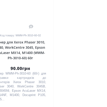
0
Код товару: WWM-Ph-3010-60-02
нер для Xerox Phaser 3010,
40, WorkCentre 3045, Epson
uLaser MX14, M1400 (WWM-
Ph-3010-60) 60г
90.00грн
ер WWM-Ph-3010-60 (60г) для
правки картриджів до
нтерів Xerox Phaser 3010,
ser 3040, WorkCentre 3045B,
045NI, Epson AcuLaser MX14,
4NF, M1400, Docuprint P105,
5...