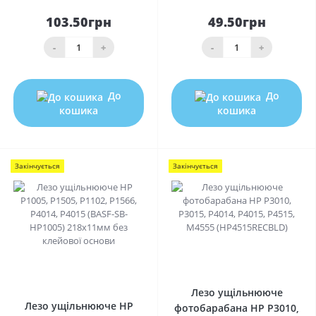
103.50грн
49.50грн
-
+
-
+
До
До
кошика
кошика
Закінчується
Закінчується
0
0
Лезо ущільнююче
Лезо ущільнююче HP
фотобарабана HP P3010,