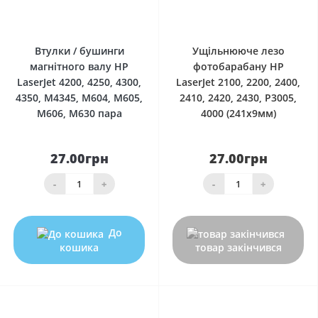
0
0
Втулки / бушинги
Ущільнююче лезо
магнітного валу HP
фотобарабану HP
LaserJet 4200, 4250, 4300,
LaserJet 2100, 2200, 2400,
4350, M4345, M604, M605,
2410, 2420, 2430, P3005,
M606, M630 пара
4000 (241x9мм)
27.00грн
27.00грн
-
+
-
+
До
кошика
товар закінчився