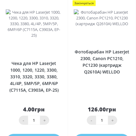
Закінчується
0
0
Фотобарабан HP LaserJet
2300, Canon PC1210,
Чека для HP LaserJet
PC1230 (картридж
1000, 1200, 1220, 3300,
Q2610A) WELLDO
3310, 3320, 3330, 3380,
4L/4P, 5MP/5P, 6MP/6P
(C7115A, C3903A, EP-25)
4.00грн
126.00грн
-
+
-
+