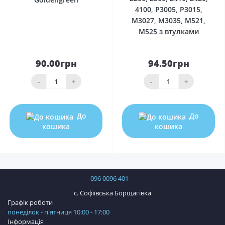
4100, P3005, P3015,
M3027, M3035, M521,
M525 з втулками
90.00грн
94.50грн
-
+
-
+
До
До
кошика
кошика
096 0096 401
с. Софіївська Борщагівка
Графік роботи
понеділок - п'ятниця 10:00 - 17:00
Інформація