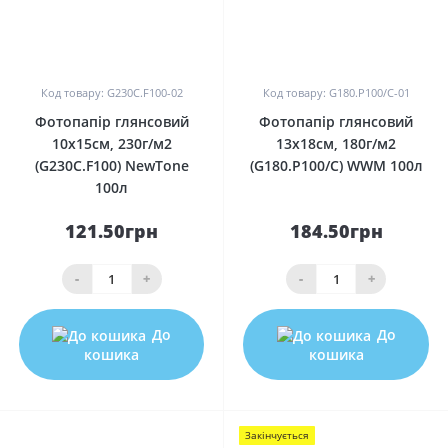
0
0
Код товару: G230C.F100-02
Код товару: G180.P100/C-01
Фотопапір глянсовий
Фотопапір глянсовий
10х15см, 230г/м2
13х18см, 180г/м2
(G230C.F100) NewTone
(G180.P100/C) WWM 100л
100л
121.50грн
184.50грн
-
+
-
+
До
До
кошика
кошика
Закінчується