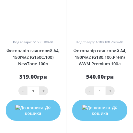
0
0
Код товару: G150C.100-01
Код товару: G180.100.Prem-01
Фотопапір глянсовий A4,
Фотопапір глянсовий A4,
150г/м2 (G150C.100)
180г/м2 (G180.100.Prem)
NewTone 100л
WWM Premium 100л
319.00грн
540.00грн
-
+
-
+
До
До
кошика
кошика