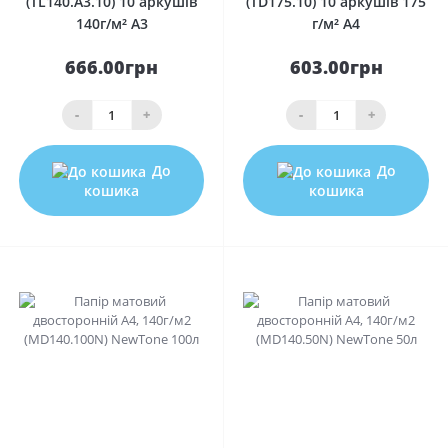
(TL140.A3.10) 10 аркушів
(TD175.10) 10 аркушів 175
140г/м² A3
г/м² A4
666.00грн
603.00грн
-
+
-
+
До
До
кошика
кошика