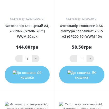
0
0
Код товару: G260N.20/C-01
Код товару: GP200.10-01
Фотопапір глянцевий A4,
Фотопапір глянцевий A4,
260г/м2 (G260N.20/C)
фактура "перлина" 200г/
WWM 20арк
м2 (GP200.10) WWM 10л
144.00грн
58.50грн
-
+
-
+
До
До
кошика
кошика