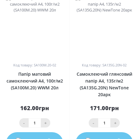
0
0
Код товару: SA100M.20-02
Код товару: SA135G.20N-02
Папір матовий
Самоклеючий глянсовий
самоклеючий A4, 100г/м2
папір A4, 135г/м2
(SA100M.20) WWM 20л
(SA135G.20N) NewTone
20арк
162.00грн
171.00грн
-
+
-
+