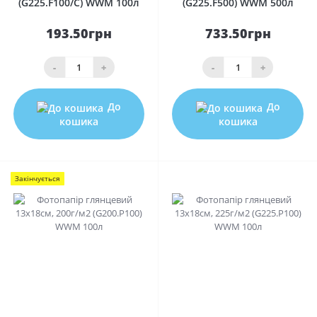
(G225.F100/C) WWM 100л
(G225.F500) WWM 500л
193.50грн
733.50грн
-
+
-
+
До
До
кошика
кошика
Закінчується