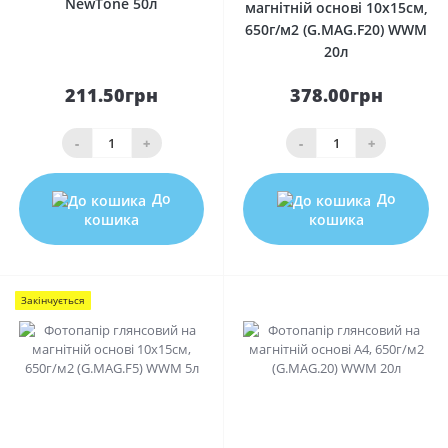
NewTone 50л
магнітній основі 10x15см,
650г/м2 (G.MAG.F20) WWM
20л
211.50грн
378.00грн
-
+
-
+
До
До
кошика
кошика
Закінчується