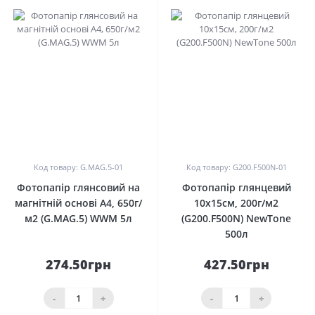
0
0
Код товару: G.MAG.5-01
Код товару: G200.F500N-01
Фотопапір глянсовий на
Фотопапір глянцевий
магнітній основі A4, 650г/
10х15см, 200г/м2
м2 (G.MAG.5) WWM 5л
(G200.F500N) NewTone
500л
274.50грн
427.50грн
-
+
-
+