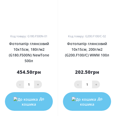
0
0
Код товару: G180.F500N-01
Код товару: G200.F100/C-02
Фотопапір глянсовий
Фотопапір глянсовий
10х15см, 180г/м2
10х15см, 200г/м2
(G180.F500N) NewTone
(G200.F100/C) WWM 100л
500л
454.50грн
202.50грн
-
+
-
+
До
До
кошика
кошика