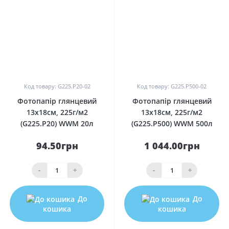
0
0
Код товару: G225.P20-02
Код товару: G225.P500-02
Фотопапір глянцевий
Фотопапір глянцевий
13х18см, 225г/м2
13х18см, 225г/м2
(G225.P20) WWM 20л
(G225.P500) WWM 500л
94.50грн
1 044.00грн
-
+
-
+
До
До
кошика
кошика