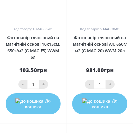
0
0
Код товару: G.MAG.F5-01
Код товару: G.MAG.20-01
Фотопапір глянсовий на
Фотопапір глянсовий на
магнітній основі 10x15см,
магнітній основі A4, 650г/
650г/м2 (G.MAG.F5) WWM
м2 (G.MAG.20) WWM 20л
5л
103.50грн
981.00грн
-
+
-
+
До
До
кошика
кошика