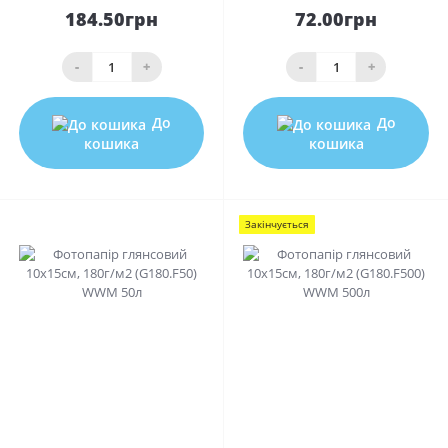
184.50грн
72.00грн
-
+
-
+
До
До
кошика
кошика
Закінчується
0
0