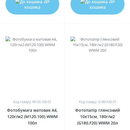
До
До
кошика
кошика
0
0
Код товару: M120.100-01
Код товару: G180.F20-01
Фотобумага матовая A4,
Фотопапір глянсовий
120г/м2 (M120.100) WWM
10х15см, 180г/м2
100л
(G180.F20) WWM 20л