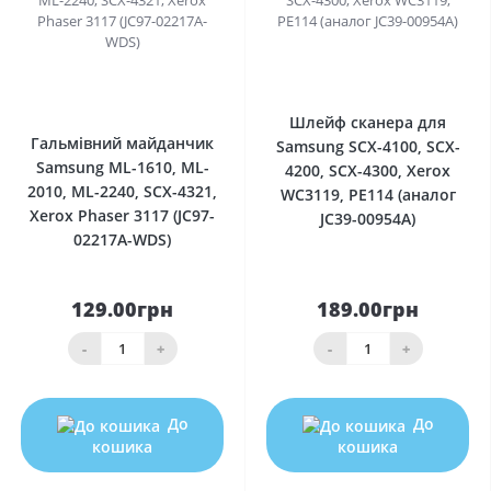
0
0
Шлейф сканера для
Гальмівний майданчик
Samsung SCX-4100, SCX-
Samsung ML-1610, ML-
4200, SCX-4300, Xerox
2010, ML-2240, SCX-4321,
WC3119, РE114 (аналог
Xerox Phaser 3117 (JC97-
JC39-00954A)
02217A-WDS)
129.00грн
189.00грн
-
+
-
+
До
До
кошика
кошика