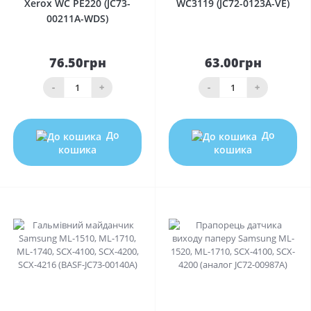
Xerox WC PE220 (JC73-
WC3119 (JC72-0123A-VE)
00211A-WDS)
76.50грн
63.00грн
-
+
-
+
До
До
кошика
кошика
0
0