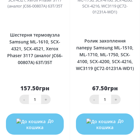
0
0
Шестерня термовузла
Ролик захоплення
Samsung ML-1610, SCX-
паперу Samsung ML-1510,
4321, SCX-4521, Xerox
ML-1710, ML-1750, SCX-
Phaser 3117 (аналог JC66-
4100, SCX-4200, SCX-4216,
00807A) 63T/35T
WC3119 (JC72-01231A-WD1)
157.50грн
67.50грн
-
+
-
+
До
До
кошика
кошика