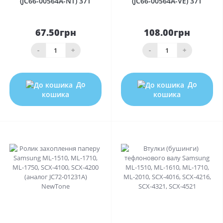
(JC66-00564A-NT) 37T
(JC66-00564A-VE) 37T
67.50грн
108.00грн
-
+
-
+
До
До
кошика
кошика
0
0