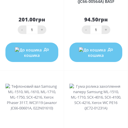
(JC66-00564A) BASF
201.00грн
94.50грн
-
+
-
+
До
До
кошика
кошика
0
0