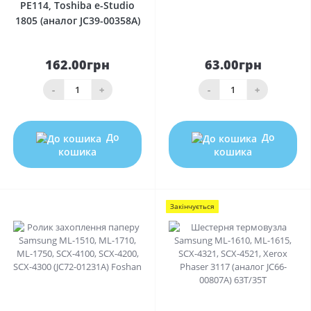
РE114, Toshiba e-Studio
1805 (аналог JC39-00358A)
162.00грн
63.00грн
-
+
-
+
До
До
кошика
кошика
Закінчується
0