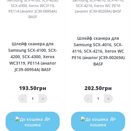
0
0
Шлейф сканера для
Шлейф сканера для
Samsung SCX-4016, SCX-
Samsung SCX-4100, SCX-
4116, SCX-4216, Xerox WC
4200, SCX-4300, Xerox
РE16 (аналог JC39-00269A)
WC3119, РE114 (аналог
BASF
JC39-00954A) BASF
193.50грн
202.50грн
-
+
-
+
До
До
кошика
кошика