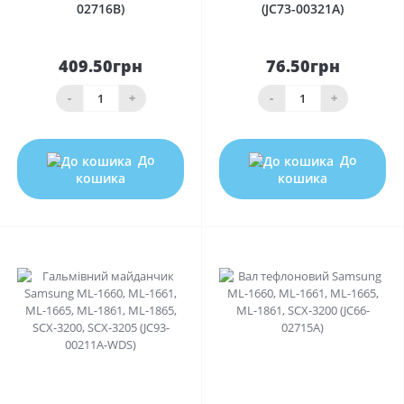
02716B)
(JC73-00321A)
409.50грн
76.50грн
-
+
-
+
До
До
кошика
кошика
0
0