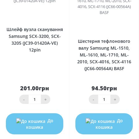
0
0
Шлейф вузла сканування
Samsung SCX-3200, SCX-
Шестерня тефлонового
3205 (JC39-01420A-VE)
валу Samsung ML-1510,
12pin
ML-1610, ML-1710, ML-
2010, SCX-4016, SCX-4116
(JC66-00564A) BASF
201.00грн
94.50грн
-
+
-
+
До
До
кошика
кошика