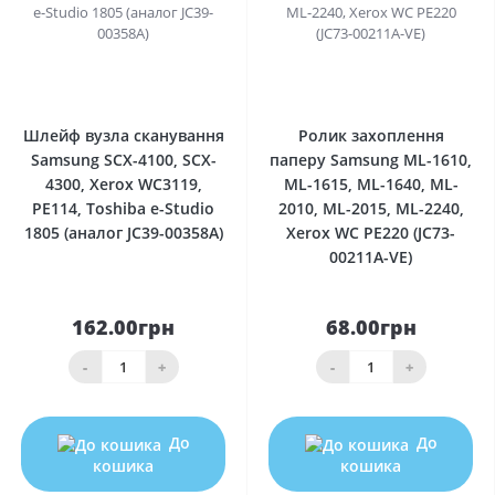
0
0
Шлейф вузла сканування
Ролик захоплення
Samsung SCX-4100, SCX-
паперу Samsung ML-1610,
4300, Xerox WC3119,
ML-1615, ML-1640, ML-
РE114, Toshiba e-Studio
2010, ML-2015, ML-2240,
1805 (аналог JC39-00358A)
Xerox WC PE220 (JC73-
00211A-VE)
162.00грн
68.00грн
-
+
-
+
До
До
кошика
кошика