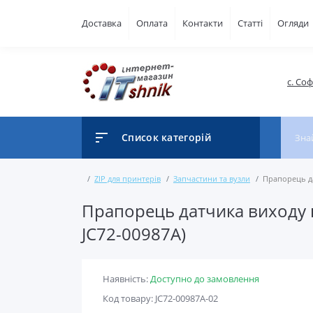
Доставка
Оплата
Контакти
Статті
Огляди
с. Со
Список категорій
ZIP для принтерів
Запчастини та вузли
Прапорець да
Прапорець датчика виходу п
JC72-00987A)
Наявність:
Доступно до замовлення
Код товару: JC72-00987A-02