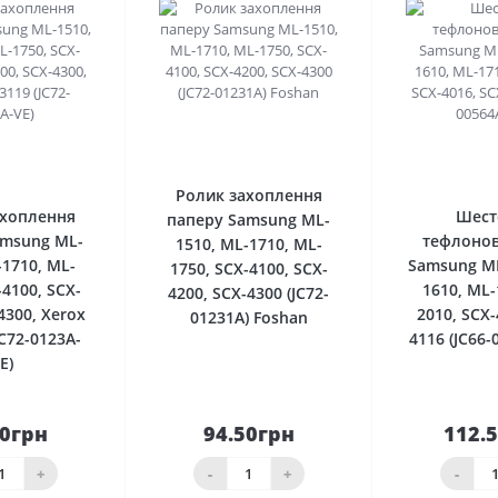
0
0
Ролик захоплення
ахоплення
Шест
паперу Samsung ML-
amsung ML-
тефлонов
1510, ML-1710, ML-
-1710, ML-
Samsung ML
1750, SCX-4100, SCX-
-4100, SCX-
1610, ML-
4200, SCX-4300 (JC72-
4300, Xerox
2010, SCX-
01231A) Foshan
C72-0123A-
4116 (JC66-
E)
00грн
94.50грн
112.
До
До
шика
кошика
кош
+
-
+
-