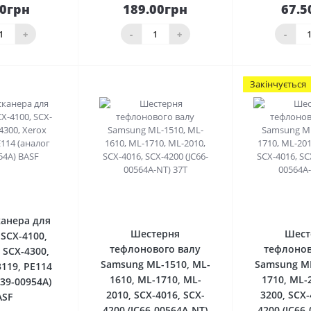
00грн
189.00грн
67.5
До
До
шика
кошика
кош
+
-
+
-
Закінчується
0
0
анера для
Шестерня
Шест
SCX-4100,
тефлонового валу
тефлонов
 SCX-4300,
Samsung ML-1510, ML-
Samsung ML
119, РE114
1610, ML-1710, ML-
1710, ML-
C39-00954A)
2010, SCX-4016, SCX-
3200, SCX-
ASF
4200 (JC66-00564A-NT)
4200 (JC66