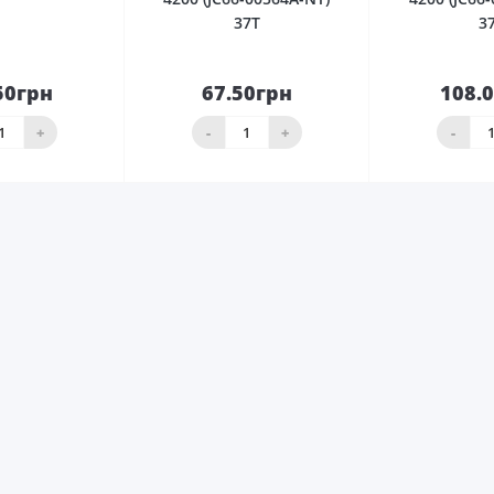
37T
3
50грн
67.50грн
108.
До
До
шика
кошика
кош
+
-
+
-