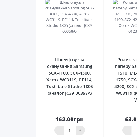
0
Шлейф вузла
Ролик з
сканування Samsung
паперу S
SCX-4100, SCX-4300,
1510, ML
Xerox WC3119, РE114,
1750, SCX
Toshiba e-Studio 1805
4200, SCX-
(аналог JC39-00358A)
WC3119 (J
V
162.00грн
63.
До
кошика
ко
-
+
-