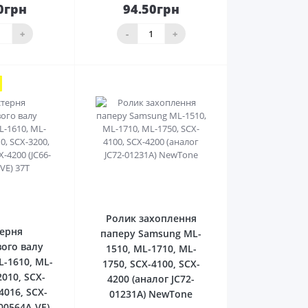
0грн
94.50грн
До
До
ика
кошика
+
-
+
0
0
Ролик захоплення
ерня
паперу Samsung ML-
ого валу
1510, ML-1710, ML-
-1610, ML-
1750, SCX-4100, SCX-
2010, SCX-
4200 (аналог JC72-
4016, SCX-
01231A) NewTone
-00564A-VE)