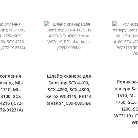
0
0
ахоплення
Шлейф сканера для
Ролик за
amsung ML-
Samsung SCX-4100,
паперу Sa
-1710, ML-
SCX-4200, SCX-4300,
1510, ML-
-4100, SCX-
Xerox WC3119, РE114
1750, SCX-
4216 (JC72-
(аналог JC39-00954A)
4200, S
C72-01231A)
WC3119 (JC
WD