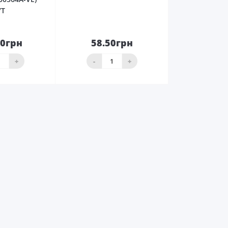
7T
00грн
58.50грн
До
До
ика
кошика
+
-
+