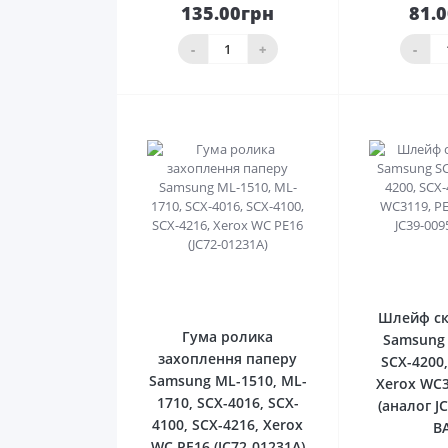
135.00грн
81.
До
кошика
ко
-
+
-
0
Шлейф ск
Гума ролика
Samsung 
захоплення паперу
SCX-4200,
Samsung ML-1510, ML-
Xerox WC3
1710, SCX-4016, SCX-
(аналог J
4100, SCX-4216, Xerox
B
WC PE16 (JC72-01231A)