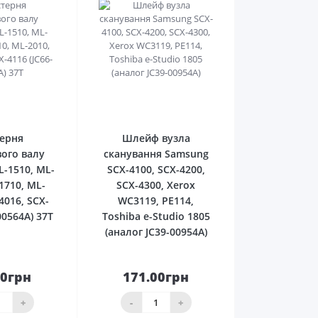
0
0
ерня
Шлейф вузла
ого валу
сканування Samsung
-1510, ML-
SCX-4100, SCX-4200,
1710, ML-
SCX-4300, Xerox
4016, SCX-
WC3119, РE114,
00564A) 37T
Toshiba e-Studio 1805
(аналог JC39-00954A)
50грн
171.00грн
До
До
ика
кошика
+
-
+