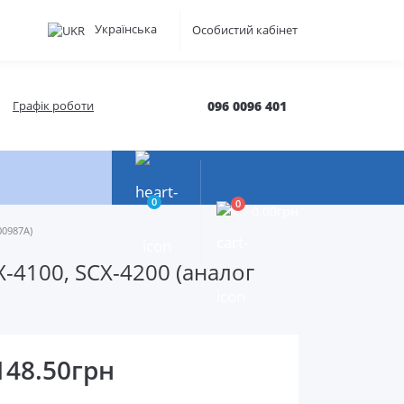
Українська
Особистий кабінет
Графік роботи
096 0096 401
0
0
0.00грн
00987A)
-4100, SCX-4200 (аналог
148.50грн