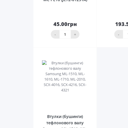
45.00грн
193.
До
кошика
ко
-
+
-
0
Втулки (бушинги)
тефлонового валу