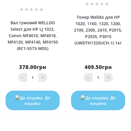
0
0
Тонер Welldo для HP
Вал гумовий WELLDO
1020, 1160, 1320, 1200,
Select для HP LJ 1022,
2100, 2300, 2410, P2015,
Canon MF4010, MF4018,
P2035, P3015
MF4120, MF4140, MF4150
(UWDTH1320UCH-1) 1кг
(RC1-5573-WDS)
378.00грн
409.50грн
-
+
-
+
До
До
кошика
кошика