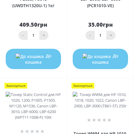
(UWDTH1320U-1) 1кг
(PCR1010-VE)
409.50грн
35.00грн
-
+
-
+
До
До
кошика
кошика
Закінчується
Закінчується
0
0
Тонер WWM для HP 1010,