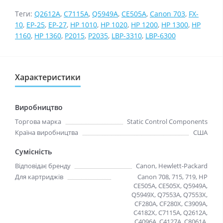
Теги:
Q2612A
,
C7115A
,
Q5949A
,
CE505A
,
Canon 703
,
FX-
10
,
EP-25
,
EP-27
,
HP 1010
,
HP 1020
,
HP 1200
,
HP 1300
,
HP
1160
,
HP 1360
,
P2015
,
P2035
,
LBP-3310
,
LBP-6300
Характеристики
Виробництво
Торгова марка
Static Control Components
Країна виробництва
США
Сумісність
Відповідає бренду
Canon, Hewlett-Packard
Для картриджів
Canon 708, 715, 719, HP
CE505A, CE505X, Q5949A,
Q5949X, Q7553A, Q7553X,
CF280A, CF280X, C3909A,
C4182X, C7115A, Q2612A,
C4096A, C4127A, C8061A,