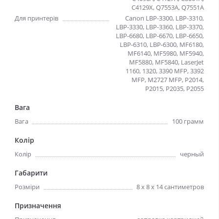
C4129X, Q7553A, Q7551A
Для принтерів
Canon LBP-3300, LBP-3310,
LBP-3330, LBP-3360, LBP-3370,
LBP-6680, LBP-6670, LBP-6650,
LBP-6310, LBP-6300, MF6180,
MF6140, MF5980, MF5940,
MF5880, MF5840, LaserJet
1160, 1320, 3390 MFP, 3392
MFP, M2727 MFP, P2014,
P2015, P2035, P2055
Вага
Вага
100 грамм
Колір
Колір
черный
Габарити
Розміри
8 х 8 х 14 сантиметров
Призначення