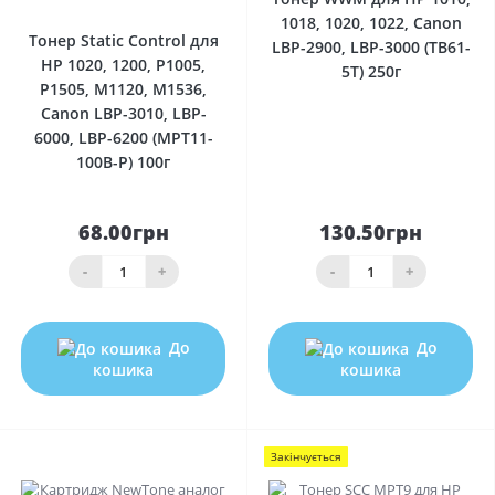
1018, 1020, 1022, Canon
Тонер Static Control для
LBP-2900, LBP-3000 (TB61-
HP 1020, 1200, P1005,
5T) 250г
P1505, M1120, M1536,
Canon LBP-3010, LBP-
6000, LBP-6200 (MPT11-
100B-P) 100г
68.00грн
130.50грн
-
+
-
+
До
До
кошика
кошика
Закінчується