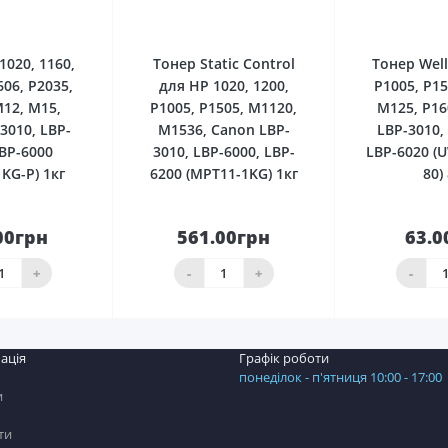
0
0
1020, 1160,
Тонер Static Control
Тонер Wel
606, P2035,
для HP 1020, 1200,
P1005, P15
M12, M15,
P1005, P1505, M1120,
M125, P16
3010, LBP-
M1536, Canon LBP-
LBP-3010,
LBP-6000
3010, LBP-6000, LBP-
LBP-6020 (
KG-P) 1кг
6200 (MPT11-1KG) 1кг
80)
00грн
561.00грн
63.0
До
До
шика
кошика
кош
+
-
+
-
ація
Графік роботи
понеділок - п'ятниця 10:00 - 17:00
и
ти