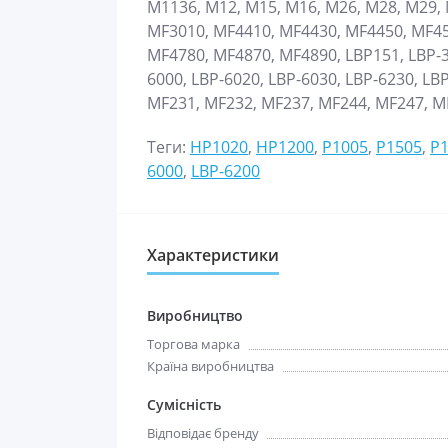
M1136, M12, M15, M16, M26, M28, M29,
MF3010, MF4410, MF4430, MF4450, MF4
MF4780, MF4870, MF4890, LBP151, LBP-30
6000, LBP-6020, LBP-6030, LBP-6230, LB
MF231, MF232, MF237, MF244, MF247, MF
Теги:
HP1020
,
HP1200
,
P1005
,
P1505
,
P
6000
,
LBP-6200
Характеристики
Виробництво
Торгова марка
Країна виробництва
Сумісність
Відповідає бренду