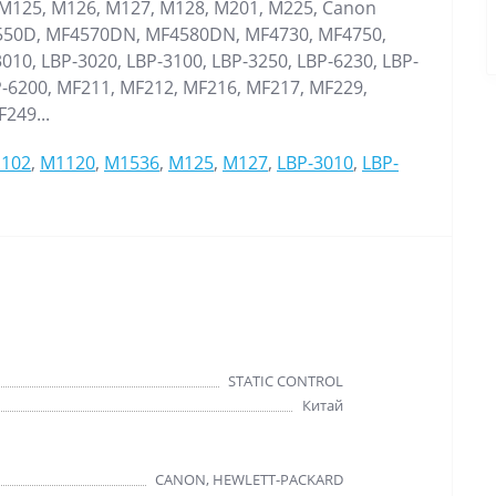
 M125, M126, M127, M128, M201, M225, Canon
550D, MF4570DN, MF4580DN, MF4730, MF4750,
10, LBP-3020, LBP-3100, LBP-3250, LBP-6230, LBP-
P-6200, MF211, MF212, MF216, MF217, MF229,
249...
1102
,
M1120
,
M1536
,
M125
,
M127
,
LBP-3010
,
LBP-
STATIC CONTROL
Китай
CANON, HEWLETT-PACKARD