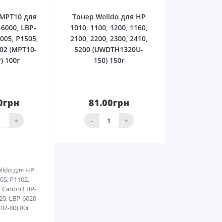
 MPT10 для
Тонер Welldo для HP
6000, LBP-
1010, 1100, 1200, 1160,
005, P1505,
2100, 2200, 2300, 2410,
02 (MPT10-
5200 (UWDTH1320U-
) 100г
150) 150г
0грн
81.00грн
До
До
ика
кошика
+
-
+