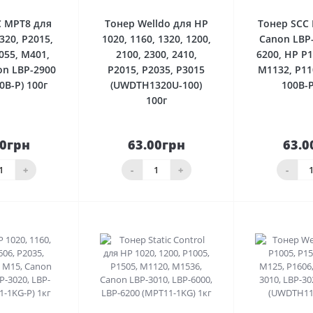
C MPT8 для
Тонер Welldo для HP
Тонер SCC
320, P2015,
1020, 1160, 1320, 1200,
Canon LBP-
055, M401,
2100, 2300, 2410,
6200, HP P1
on LBP-2900
P2015, P2035, P3015
M1132, P11
0B-P) 100г
(UWDTH1320U-100)
100B-P
100г
50грн
63.00грн
63.0
До
До
шика
кошика
кош
+
-
+
-