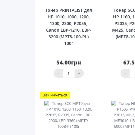
Тонер PRINTALIST для
Тонер SC
HP 1010, 1000, 1200,
HP 1160, 1
1300, 2300, P2055,
P2035, P2
Canon LBP-1210, LBP-
M425, Can
3200 (MPT8-100-PL)
(MPT8-10
100г
54.00грн
67.
До
кошика
ко
-
+
-
Закінчується