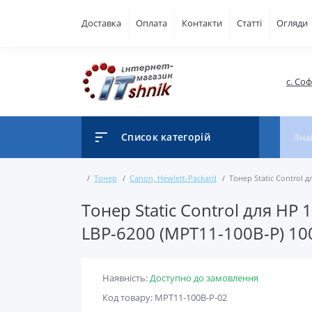
Доставка
Оплата
Контакти
Статті
Огляди
с. Со
Список категорій
Тонер
Canon, Hewlett-Packard
Тонер Static Control 
Тонер Static Control для HP
LBP-6200 (MPT11-100B-P) 10
Наявність:
Доступно до замовлення
Код товару: MPT11-100B-P-02