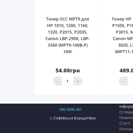
0
Тонер SCC MPT9 для
Тонер HP 
HP 1010, 1200, 1160,
P1505, P1
1320, P2015, P2035,
P3015, 
Canon LBP-2900, LBP-
Canon MF
3360 (MPT9-100B-P)
3020, 
100г
(MPT11-1
54.00грн
489.
До
кошика
ко
-
+
-
Інформ
096 0096 401
Огляди
Новин
с. Софіївська Борщагівка
Статті
Контак