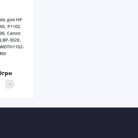
0
ldo для HP
05, P1102,
06, Canon
 LBP-3020,
UWDTH1102-
 80г
0грн
До
ика
+