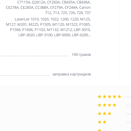
C7115A, Q2612A, CF283A, CB435A, CB436A,
CE278A, CE285A, CC388A, CF279A, CF244A, Canon
712, 713, 725, 726, 728, 737
LaserLet 1010, 1020, 1022, 1200, 1220, M125,
M127, M201, M225, P1505, M1120, M1522, P1005,
P1566, P1606, P1102, M1132, M1212, LBP-3010,
LBP-3020, LBP-3100, LBP-6000, LBP-6200...
100 грамів
заправка картриджів