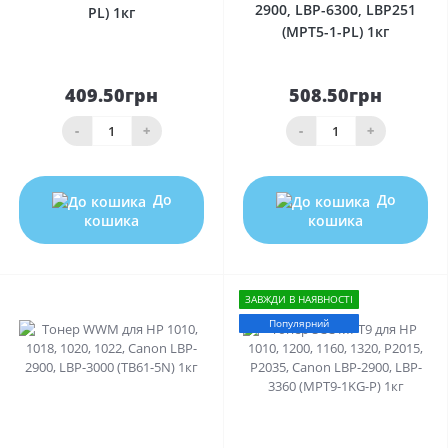
2900, LBP-6300, LBP251
PL) 1кг
(MPT5-1-PL) 1кг
409.50грн
508.50грн
-
+
-
+
До
До
кошика
кошика
ЗАВЖДИ В НАЯВНОСТІ
Популярний
0
0