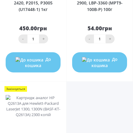
2420, P2015, P3005
2900, LBP-3360 (MPT9-
(U17448-1) 1кг
100B-P) 100г
450.00грн
54.00грн
-
+
-
+
До
До
кошика
кошика
Закінчується
0