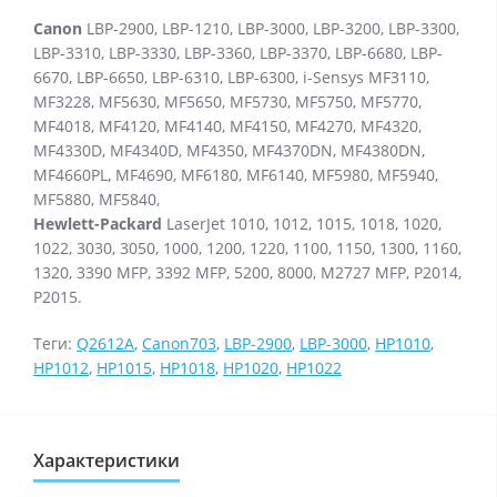
Canon
LBP-2900, LBP-1210, LBP-3000, LBP-3200, LBP-3300,
LBP-3310, LBP-3330, LBP-3360, LBP-3370, LBP-6680, LBP-
6670, LBP-6650, LBP-6310, LBP-6300, i-Sensys MF3110,
MF3228, MF5630, MF5650, MF5730, MF5750, MF5770,
MF4018, MF4120, MF4140, MF4150, MF4270, MF4320,
MF4330D, MF4340D, MF4350, MF4370DN, MF4380DN,
MF4660PL, MF4690, MF6180, MF6140, MF5980, MF5940,
MF5880, MF5840,
Hewlett-Packard
LaserJet 1010, 1012, 1015, 1018, 1020,
1022, 3030, 3050, 1000, 1200, 1220, 1100, 1150, 1300, 1160,
1320, 3390 MFP, 3392 MFP, 5200, 8000, M2727 MFP, P2014,
P2015.
Теги:
Q2612A
,
Canon703
,
LBP-2900
,
LBP-3000
,
HP1010
,
HP1012
,
HP1015
,
HP1018
,
HP1020
,
HP1022
Характеристики