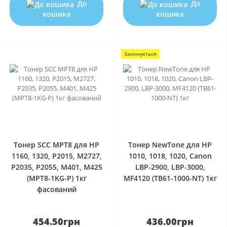
До
До
кошика
кошика
Закінчується
0
0
Тонер SCC MPT8 для HP
Тонер NewTone для HP
1160, 1320, P2015, M2727,
1010, 1018, 1020, Canon
P2035, P2055, M401, M425
LBP-2900, LBP-3000,
(MPT8-1KG-P) 1кг
MF4120 (TB61-1000-NT) 1кг
фасований
454.50грн
436.00грн