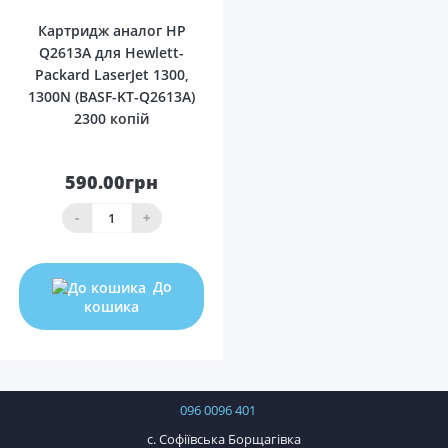
Картридж аналог HP
Q2613A для Hewlett-
Packard LaserJet 1300,
1300N (BASF-KT-Q2613A)
2300 копій
590.00грн
-
+
До
кошика
096 0096 401
с. Софіївська Борщагівка