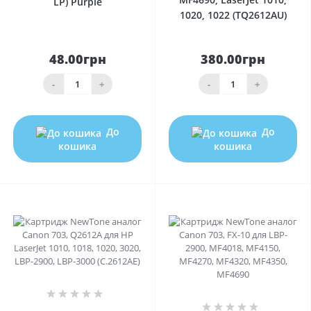
LP) Purple
1020, 1022 (TQ2612AU)
48.00грн
380.00грн
-
+
-
+
До
До
кошика
кошика
0
0