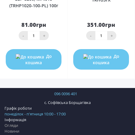
(TRHP1020-100-PL) 100г
81.00грн
351.00грн
-
+
-
+
До
До
кошика
кошика
096 0096 401
с. Софіївська Борщагівка
Графік роботи
понеділок - п'ятниця 10:00 - 17:00
Інформація
Огляди
Новини