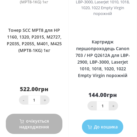
0
0
Тонер SCC MPT8 для HP
1160, 1320, P2015, M2727,
Картридж
P2035, P2055, M401, M425
першопроходець Canon
(MPT8-1KG) 1кг
703 / HP Q2612A для LBP-
2900, LBP-3000, LaserJet
1010, 1018, 1020, 1022
Empty Virgin порожній
522.00грн
144.00грн
-
+
-
+
очікується
надходження
До кошика