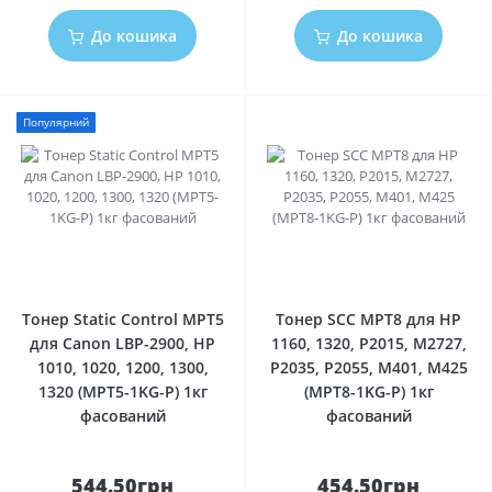
До кошика
До кошика
Популярний
0
0
Тонер Static Control MPT5
Тонер SCC MPT8 для HP
для Canon LBP-2900, HP
1160, 1320, P2015, M2727,
1010, 1020, 1200, 1300,
P2035, P2055, M401, M425
1320 (MPT5-1KG-P) 1кг
(MPT8-1KG-P) 1кг
фасований
фасований
544.50грн
454.50грн