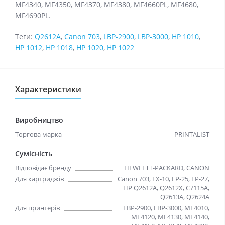
MF4340, MF4350, MF4370, MF4380, MF4660PL, MF4680,
MF4690PL.
Теги:
Q2612A
,
Canon 703
,
LBP-2900
,
LBP-3000
,
HP 1010
,
HP 1012
,
HP 1018
,
HP 1020
,
HP 1022
Характеристики
Виробництво
Торгова марка
PRINTALIST
Сумісність
Відповідає бренду
HEWLETT-PACKARD, CANON
Для картриджів
Canon 703, FX-10, EP-25, EP-27,
HP Q2612A, Q2612X, C7115A,
Q2613A, Q2624A
Для принтерів
LBP-2900, LBP-3000, MF4010,
MF4120, MF4130, MF4140,