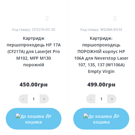
0
0
Код товару: CF217A-OC-02
Код товару: W1106A-EV-01
Картридж
Картридж-
першопроходець HP 17A
першопроходець
(CF217A) для LaserJet Pro
ПОРОЖНІЙ корпус HP
M102, MFP M130
106A для Neverstop Laser
порожній
107, 135, 137 (W1106A)
Empty Virgin
450.00грн
499.00грн
-
+
-
+
До
До
кошика
кошика