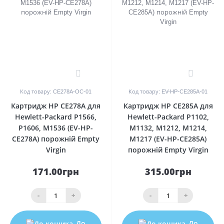
0
0
Код товару: CE278A-OC-01
Код товару: EV-HP-CE285A-01
Картридж HP CE278A для
Картридж HP CE285A для
Hewlett-Packard P1566,
Hewlett-Packard P1102,
P1606, M1536 (EV-HP-
M1132, M1212, M1214,
CE278A) порожній Empty
M1217 (EV-HP-CE285A)
Virgin
порожній Empty Virgin
171.00грн
315.00грн
-
+
-
+
До
До