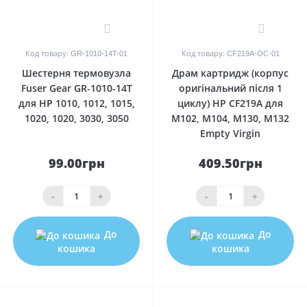
0
0
Код товару: GR-1010-14T-01
Код товару: CF219A-OC-01
Шестерня термовузла
Драм картридж (корпус
Fuser Gear GR-1010-14T
оригінальний після 1
для HP 1010, 1012, 1015,
циклу) HP CF219A для
1020, 1020, 3030, 3050
M102, M104, M130, M132
Empty Virgin
99.00грн
409.50грн
-
+
-
+
До
До
кошика
кошика