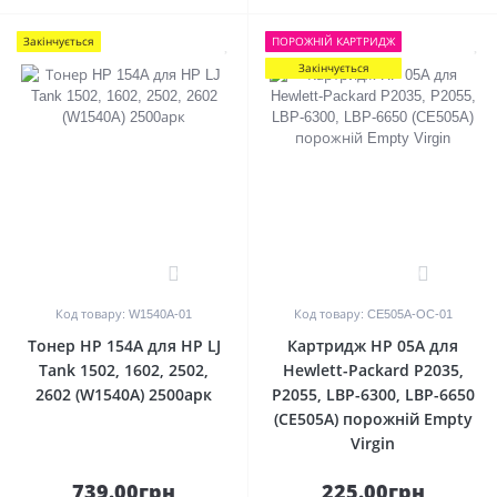
Закінчується
ПОРОЖНIЙ КАРТРИДЖ
Закінчується
0
0
Код товару: W1540A-01
Код товару: CE505A-OC-01
Тонер HP 154A для HP LJ
Картридж HP 05A для
Tank 1502, 1602, 2502,
Hewlett-Packard P2035,
2602 (W1540A) 2500арк
P2055, LBP-6300, LBP-6650
(CE505A) порожній Empty
Virgin
739.00грн
225.00грн