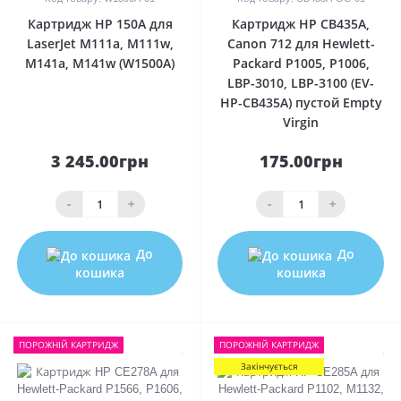
Картридж HP 150A для
Картридж HP CB435A,
LaserJet M111a, M111w,
Canon 712 для Hewlett-
M141a, M141w (W1500A)
Packard P1005, P1006,
LBP-3010, LBP-3100 (EV-
HP-CB435A) пустой Empty
Virgin
3 245.00грн
175.00грн
-
+
-
+
До
До
кошика
кошика
ПОРОЖНIЙ КАРТРИДЖ
ПОРОЖНIЙ КАРТРИДЖ
Закінчується