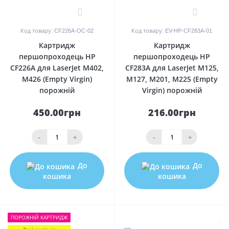
0
0
Код товару: CF226A-OC-02
Код товару: EV-HP-CF283A-01
Картридж
Картридж
першопроходець HP
першопроходець HP
CF226A для LaserJet M402,
CF283A для LaserJet M125,
M426 (Empty Virgin)
M127, M201, M225 (Empty
порожній
Virgin) порожній
450.00грн
216.00грн
-
+
-
+
До
До
кошика
кошика
ПОРОЖНIЙ КАРТРИДЖ