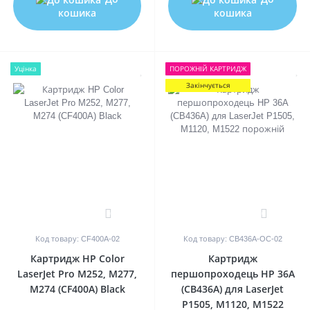
кошика
кошика
Уцінка
ПОРОЖНIЙ КАРТРИДЖ
Закінчується
0
0
Код товару: CF400A-02
Код товару: CB436A-OC-02
Картридж HP Color
Картридж
LaserJet Pro M252, M277,
першопроходець HP 36A
M274 (CF400A) Black
(CB436A) для LaserJet
P1505, M1120, M1522