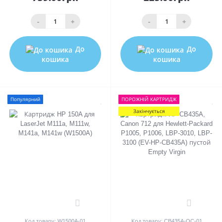
-
+
-
+
До
До
кошика
кошика
Популярний
ПОРОЖНIЙ КАРТРИДЖ
Закінчується
0
0
Код товару: W1500A-01
Код товару: CB435A-OC-01