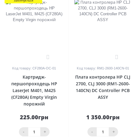
Закінчується
0
0
Код товару: CF280A-OC-01
Код товару: RM1-2600-140CN-01
Картридж-
Плата контролера HP CLJ
першопроходець HP
2700, CLJ 3000 (RM1-2600-
LaserJet M401, M425
140CN) DC Controller PCB
(CF280A) Empty Virgin
ASSY
порожній
225.00грн
1 350.00грн
-
+
-
+