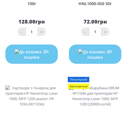
100г
HNL1000-050 50г
128.00грн
72.00грн
-
+
-
+
До
До
кошика
кошика
Популярний
Закінчується
0
0