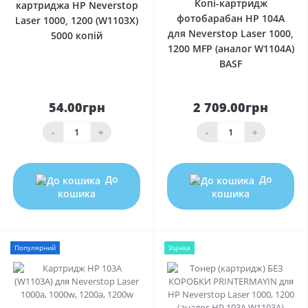
Копі-картридж
картриджа HP Neverstop
фотобарабан HP 104A
Laser 1000, 1200 (W1103X)
для Neverstop Laser 1000,
5000 копій
1200 MFP (аналог W1104A)
BASF
54.00грн
2 709.00грн
-
+
-
+
До
До
кошика
кошика
Популярний
Уцінка