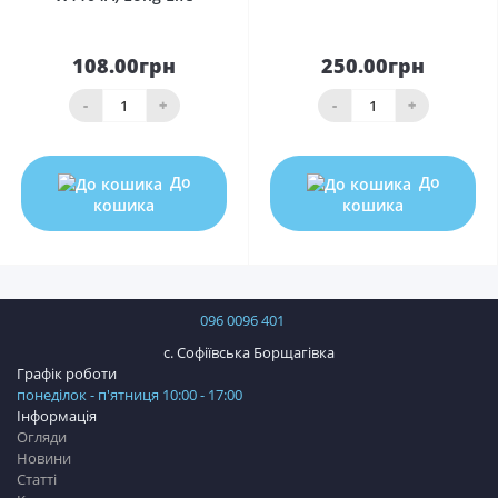
108.00грн
250.00грн
-
+
-
+
До
До
кошика
кошика
096 0096 401
с. Софіївська Борщагівка
Графік роботи
понеділок - п'ятниця 10:00 - 17:00
Інформація
Огляди
Новини
Статті