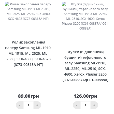
0
0
Ролик захоплення
паперу Samsung ML-1910,
Втулки (підшипники,
ML-1915, ML-2525, ML-
бушинги) тефлонового
2580, SCX-4600, SCX-4623
валу Samsung ML-1910,
(JC73-00315A-NT)
ML-2250, ML-2510, SCX-
4600, Xerox Phaser 3200
(JC61-00887A/JC61-00888A)
89.00грн
126.00грн
-
+
-
+