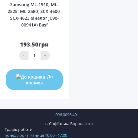
Samsung ML-1910, ML-
2525, ML-2580, SCX-4600,
SCX-4623 (аналог JC90-
00941A) Basf
193.50грн
-
+
До
кошика
096 0096 401
с. Софіївська Борщагівка
Графік роботи
понеділок - п'ятниця 10:00 - 17:00