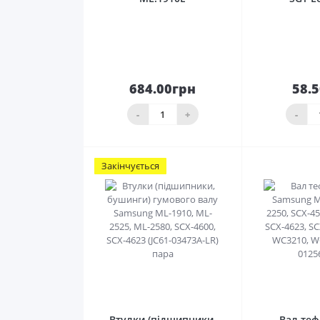
684.00грн
58.
До
кошика
ко
-
+
-
Закінчується
0
Втулки (підшипники,
Вал те