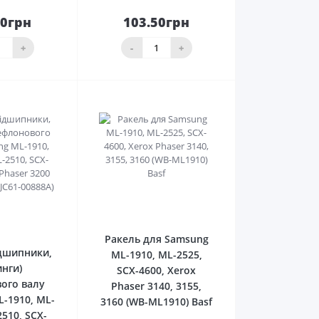
50грн
103.50грн
До
До
ика
кошика
+
-
+
0
0
Ракель для Samsung
ідшипники,
ML-1910, ML-2525,
нги)
SCX-4600, Xerox
ого валу
Phaser 3140, 3155,
-1910, ML-
3160 (WB-ML1910) Basf
2510, SCX-