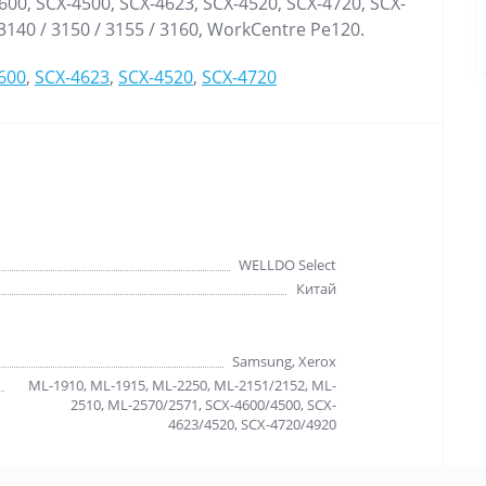
600, SCX-4500, SCX-4623, SCX-4520, SCX-4720, SCX-
 3140 / 3150 / 3155 / 3160, WorkCentre Pe120.
600
,
SCX-4623
,
SCX-4520
,
SCX-4720
WELLDO Select
Китай
Samsung, Xerox
ML-1910, ML-1915, ML-2250, ML-2151/2152, ML-
2510, ML-2570/2571, SCX-4600/4500, SCX-
4623/4520, SCX-4720/4920