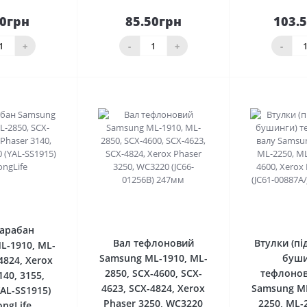
50грн
85.50грн
103.
До
До
шика
кошика
кош
+
-
+
-
0
0
арабан
Вал тефлоновий
Втулки (п
L-1910, ML-
Samsung ML-1910, ML-
буши
4824, Xerox
2850, SCX-4600, SCX-
тефлонов
140, 3155,
4623, SCX-4824, Xerox
Samsung ML
AL-SS1915)
Phaser 3250, WC3220
2250, ML-
ongLife