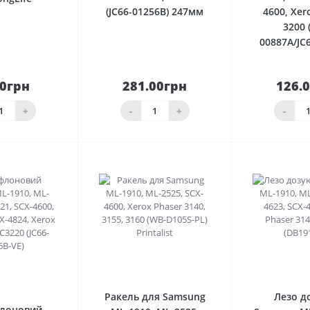
(JC66-01256B) 247мм
4600, Xer
3200 
00887A/JC
50грн
281.00грн
126.
До
До
шика
кошика
кош
+
-
+
-
0
0
Ракель для Samsung
Лезо д
флоновий