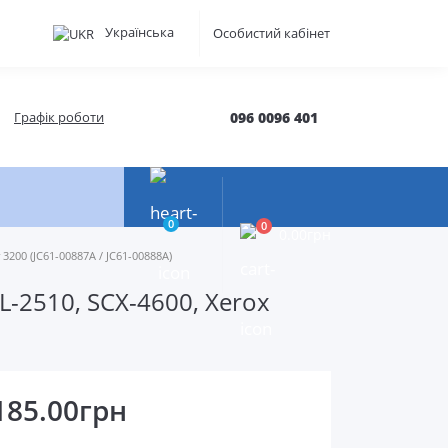
Українська
Особистий кабінет
Графік роботи
096 0096 401
0
0
0.00грн
200 (JC61-00887A / JC61-00888A)
-2510, SCX-4600, Xerox
185.00грн