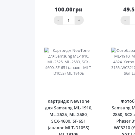
100.00грн
49.
До
кошика
ко
-
+
-
0
Картридж NewTone
Фотоб
для Samsung ML-1910,
Samsung M
ML-2525, ML-2580,
2850, SCX-
SCX-4600, SF-651
Phaser 3
(аналог MLT-D105S)
WC3210 (Y
ML.1910E
SGT L