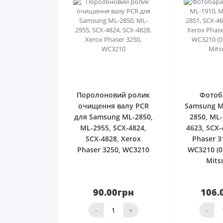
0
Поролоновий ролик
Фотоб
очищення валу PCR
Samsung M
для Samsung ML-2850,
2850, ML-
ML-2955, SCX-4824,
4623, SCX-
SCX-4828, Xerox
Phaser 3
Phaser 3250, WC3210
WC3210 (0
Mits
90.00грн
106.
товар закінчився
ко
-
+
-