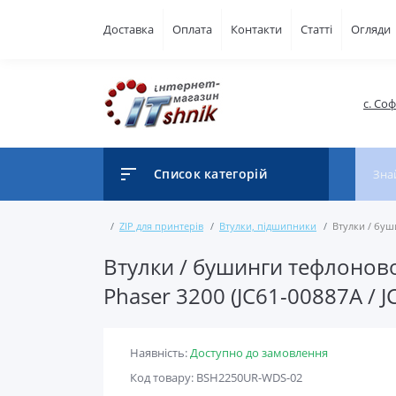
Доставка
Оплата
Контакти
Статті
Огляди
с. Со
Список категорій
ZIP для принтерів
Втулки, підшипники
Втулки / буш
Втулки / бушинги тефлоново
Phaser 3200 (JC61-00887A / 
Наявність:
Доступно до замовлення
Код товару: BSH2250UR-WDS-02