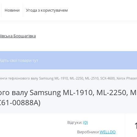
Новини
Угода з користувачем
фіївська Борщагівка
инги тефлонового валу Samsung ML-1910, ML-2250, ML-2510, SCX-4600, Xerox Phaser 3
го валу Samsung ML-1910, ML-2250, ML
JC61-00888A)
Відгуки:
(0)
Виробники
WELLDO