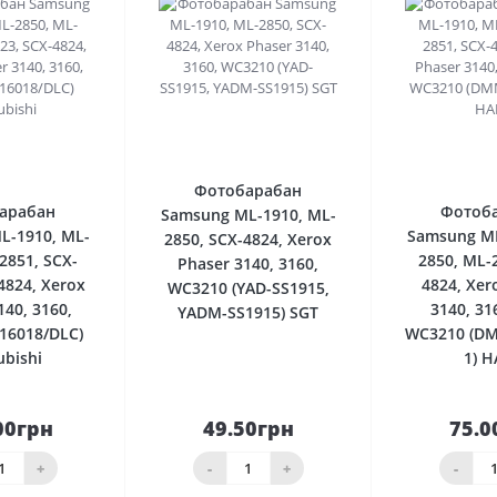
0
0
Фотобарабан
арабан
Фотоб
Samsung ML-1910, ML-
L-1910, ML-
Samsung ML
2850, SCX-4824, Xerox
2851, SCX-
2850, ML-
Phaser 3140, 3160,
4824, Xerox
4824, Xer
WC3210 (YAD-SS1915,
140, 3160,
3140, 31
YADM-SS1915) SGT
16018/DLC)
WC3210 (D
ubishi
1) 
00грн
49.50грн
75.0
До
До
шика
кошика
кош
+
-
+
-