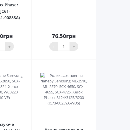
ox Phaser
(JC61-
61-00888A)
00грн
76.50грн
До
До
ика
кошика
+
-
+
0
0
озуюче
Ролик захоплення