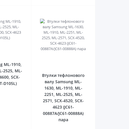
0
0
g ML-1910,
L-2525, ML-
Втулки тефлонового
4600, SCX-
валу Samsung ML-
T-D105L)
1630, ML-1910, ML-
2251, ML-2525, ML-
2571, SCX-4520, SCX-
4623 (JC61-
00887A/JC61-00888A)
пара