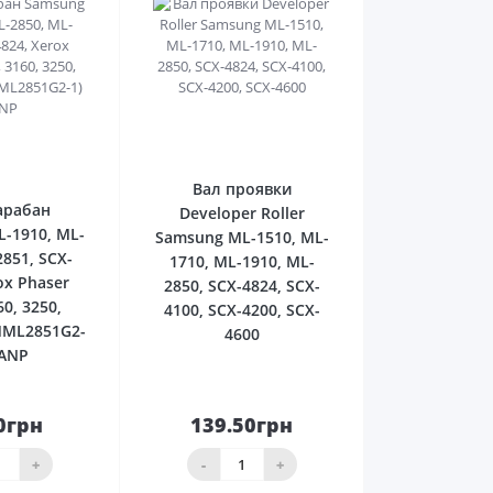
0
0
Вал проявки
арабан
Developer Roller
-1910, ML-
Samsung ML-1510, ML-
2851, SCX-
1710, ML-1910, ML-
ox Phaser
2850, SCX-4824, SCX-
60, 3250,
4100, SCX-4200, SCX-
MML2851G2-
4600
HANP
0грн
139.50грн
До
До
ика
кошика
+
-
+