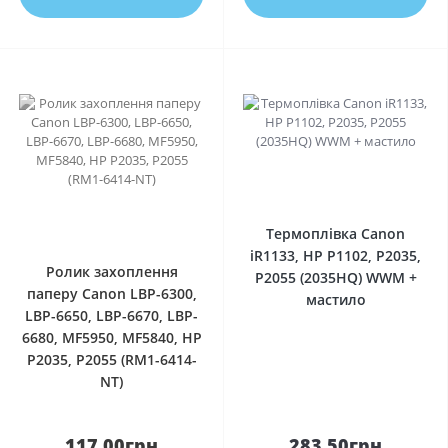
0
0
Термоплівка Canon
iR1133, HP P1102, P2035,
Ролик захоплення
P2055 (2035HQ) WWM +
паперу Canon LBP-6300,
мастило
LBP-6650, LBP-6670, LBP-
6680, MF5950, MF5840, HP
P2035, P2055 (RM1-6414-
NT)
117.00грн
283.50грн