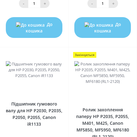
-
+
-
+
До
До
кошика
кошика
Закінчується
0
0
Підшипник гумового
Ролик захоплення
валу для HP P2030, P2035,
паперу HP P2035, P2055,
P2050, P2055, Canon
M401, M425, Canon
iR1133
MF5850, MF5950, MF6180
(RL1-2120)