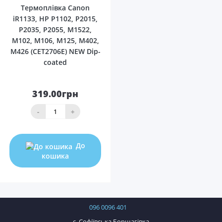
Термоплівка Canon
iR1133, HP P1102, P2015,
P2035, P2055, M1522,
M102, M106, M125, M402,
M426 (CET2706E) NEW Dip-
coated
319.00грн
-
+
До
кошика
096 0096 401
с. Софіївська Борщагівка