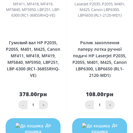
0
0
Гумовий вал HP P2035,
Ролик захоплення
P2055, M401, M425, Canon
паперу лотка ручної
MF411, MF418, MF419,
подачі HP LaserJet P2035,
MF5840, MF5950, LBP251,
P2055, M401, M425, Canon
LBP-6300 (RC1-3685SRHQ-
LBP6300, LBP6650 (RL1-
VE)
2120-WD1)
378.00грн
108.00грн
-
+
-
+
До
До
кошика
кошика