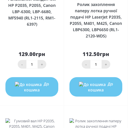
Ролик захоплення
HP P2035, P2055, Canon
паперу лотка ручної
LBP-6300, LBP-6680,
подачі HP LaserJet P2035,
MF5940 (RL1-2115, RM1-
P2055, M401, M425, Canon
6397)
LBP6300, LBP6650 (RL1-
2120-WDS)
129.00грн
112.50грн
-
+
-
+
До
До
кошика
кошика