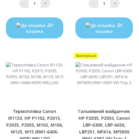
-
+
-
+
До
До
кошика
кошика
Закінчується
0
0
Термоплівка Canon
Гальмівний майданчик
iR1133, HP P1102, P2015,
HP P2035, P2055, Canon
P2035, P2055, M102, M106,
LBP-6300, LBP-6650,
M125, M15 (RM1-6406-
LBP251, MF414, MF5850
WDP) WELLDO
(RM1-6397-VE) Tray 2