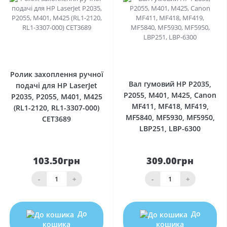
0
0
Ролик захоплення ручної
Вал гумовий HP P2035,
подачі для HP LaserJet
P2055, M401, M425, Canon
P2035, P2055, M401, M425
MF411, MF418, MF419,
(RL1-2120, RL1-3307-000)
MF5840, MF5930, MF5950,
CET3689
LBP251, LBP-6300
103.50грн
309.00грн
-
+
-
+
До
До
кошика
кошика