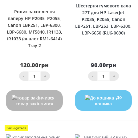
Шестерня гумового вала
Ролик захоплення
27T для HP LaserJet
паперу HP P2035, P2055,
P2035, P2055, Canon
Canon LBP251, LBP-6300,
LBP251, LBP253, LBP-6300,
LBP-6680, MF5840, iR1133,
LBP-6650 (RU6-0690)
iR1033 (аналог RM1-6414)
Tray 2
120.00грн
90.00грн
-
+
-
+
До
товар закінчився
кошика
Закінчується