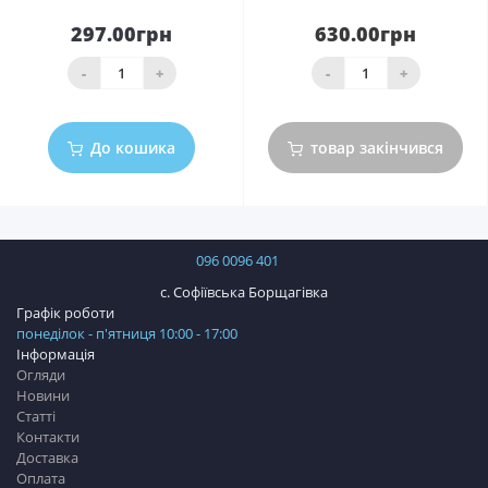
297.00грн
630.00грн
-
+
-
+
До кошика
товар закінчився
096 0096 401
с. Софіївська Борщагівка
Графік роботи
понеділок - п'ятниця 10:00 - 17:00
Інформація
Огляди
Новини
Статті
Контакти
Доставка
Оплата