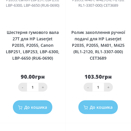
0
0
Шестерня гумового вала
Ролик захоплення ручної
27T для HP LaserJet
подачі для HP LaserJet
P2035, P2055, Canon
P2035, P2055, M401, M425
LBP251, LBP253, LBP-6300,
(RL1-2120, RL1-3307-000)
LBP-6650 (RU6-0690)
CET3689
90.00грн
103.50грн
-
+
-
+
До кошика
До кошика