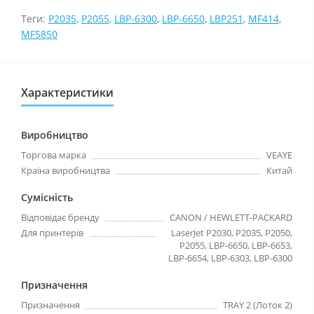
Теги:
P2035
,
P2055
,
LBP-6300
,
LBP-6650
,
LBP251
,
MF414
,
MF5850
Характеристики
Виробництво
Торгова марка
VEAYE
Країна виробництва
Китай
Сумісність
Відповідає бренду
CANON / HEWLETT-PACKARD
Для принтерів
LaserJet P2030, P2035, P2050,
P2055, LBP-6650, LBP-6653,
LBP-6654, LBP-6303, LBP-6300
Призначення
Призначення
TRAY 2 (Лоток 2)