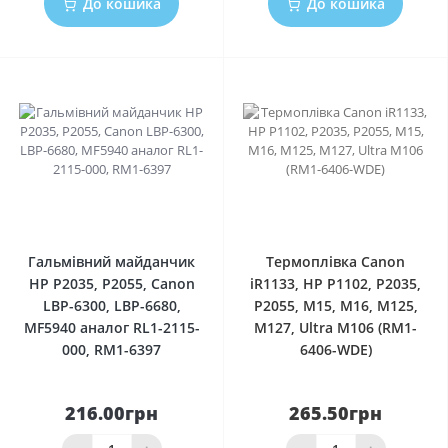
До кошика
До кошика
0
0
Гальмівний майданчик
Термоплівка Canon
HP P2035, P2055, Canon
iR1133, HP P1102, P2035,
LBP-6300, LBP-6680,
P2055, M15, M16, M125,
MF5940 аналог RL1-2115-
M127, Ultra M106 (RM1-
000, RM1-6397
6406-WDE)
216.00грн
265.50грн