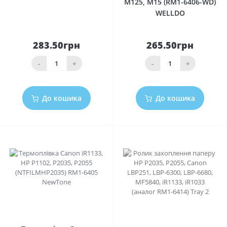
M125, M15 (RM1-6406-WD)
WELLDO
283.50грн
265.50грн
-
+
-
+
До кошика
До кошика
0
0