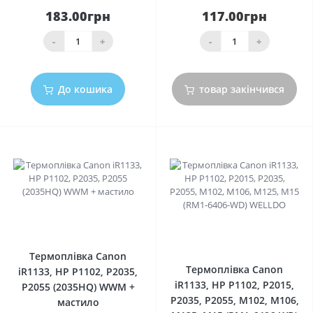
183.00грн
117.00грн
-
+
-
+
До кошика
товар закінчився
0
0
Термоплівка Canon
Термоплівка Canon
iR1133, HP P1102, P2035,
iR1133, HP P1102, P2015,
P2055 (2035HQ) WWM +
P2035, P2055, M102, M106,
мастило