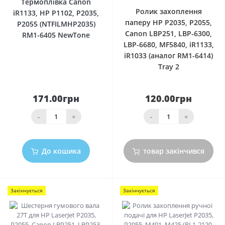
Термоплівка Canon
Ролик захоплення
iR1133, HP P1102, P2035,
паперу HP P2035, P2055,
P2055 (NTFILMHP2035)
Canon LBP251, LBP-6300,
RM1-6405 NewTone
LBP-6680, MF5840, iR1133,
iR1033 (аналог RM1-6414)
Tray 2
171.00грн
120.00грн
-
+
-
+
До кошика
товар закінчився
Закінчується
Закінчується