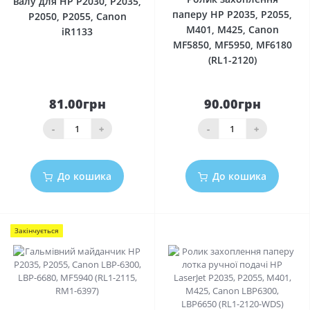
валу для HP P2030, P2035,
паперу HP P2035, P2055,
P2050, P2055, Canon
M401, M425, Canon
iR1133
MF5850, MF5950, MF6180
(RL1-2120)
81.00грн
90.00грн
-
+
-
+
До кошика
До кошика
Закінчується