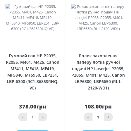
0
0
Гумовий вал HP P2035,
Ролик захоплення
P2055, M401, M425, Canon
паперу лотка ручної
MF411, MF418, MF419,
подачі HP LaserJet P2035,
MF5840, MF5950, LBP251,
P2055, M401, M425, Canon
LBP-6300 (RC1-3685SRHQ-
LBP6300, LBP6650 (RL1-
VE)
2120-WD1)
378.00грн
108.00грн
-
+
-
+