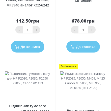
CET3685N
MF5940 аналог RC2-6242
112.50грн
678.00грн
-
+
-
+
До кошика
До кошика
Закінчується
0
0
Підшипник гумового
Ролик захоплення