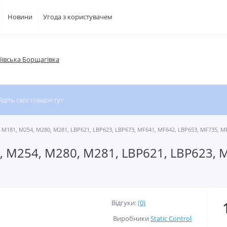
Новини
Угода з користувачем
фіївська Борщагівка
M181, M254, M280, M281, LBP621, LBP623, LBP673, MF641, MF642, LBP653, MF735, MF
 M254, M280, M281, LBP621, LBP623, 
Відгуки:
(0)
Виробники
Static Control