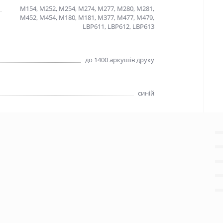
M154, M252, M254, M274, M277, M280, M281,
M452, M454, M180, M181, M377, M477, M479,
LBP611, LBP612, LBP613
до 1400 аркушів друку
синій