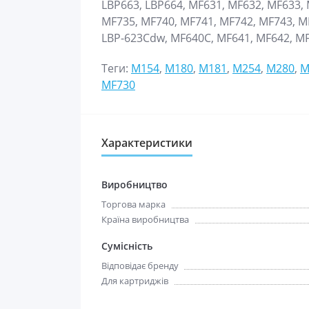
LBP663, LBP664, MF631, MF632, MF633,
MF735, MF740, MF741, MF742, MF743, M
LBP-623Cdw, MF640C, MF641, MF642, M
Теги:
M154
,
M180
,
M181
,
M254
,
M280
,
M
MF730
Характеристики
Виробництво
Торгова марка
Країна виробництва
Сумісність
Відповідає бренду
Для картриджів