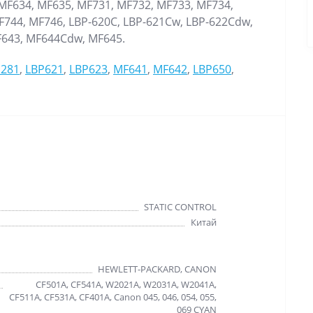
 MF634, MF635, MF731, MF732, MF733, MF734,
F744, MF746, LBP-620C, LBP-621Cw, LBP-622Cdw,
F643, MF644Cdw, MF645.
281
,
LBP621
,
LBP623
,
MF641
,
MF642
,
LBP650
,
STATIC CONTROL
Китай
HEWLETT-PACKARD, CANON
CF501A, CF541A, W2021A, W2031A, W2041A,
CF511A, CF531A, CF401A, Canon 045, 046, 054, 055,
069 CYAN