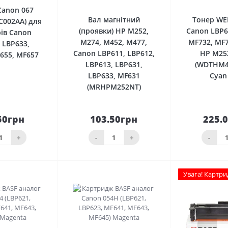
Canon 067
Вал магнітний
Тонер WE
2C002AA) для
(проявки) HP M252,
Canon LBP6
ів Canon
M274, M452, M477,
MF732, MF7
 LBP633,
Canon LBP611, LBP612,
HP M25
655, MF657
LBP613, LBP631,
(WDTHM4
LBP633, MF631
Cyan
(MRHPM252NT)
50грн
103.50грн
225.
До
До
шика
кошика
кош
+
-
+
-
Увага! Картри