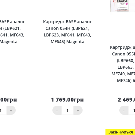
0
0
BASF аналог
Картридж BASF аналог
4 (LBP621,
Canon 054H (LBP621,
641, MF643,
LBP623, MF641, MF643,
 Magenta
MF645) Magenta
Картридж B
Canon 055
(LBP660,
LBP663,
MF740, MF7
MF746) 
.00грн
1 769.00грн
2 469
До
До
шика
кошика
кош
+
-
+
-
Закінчується