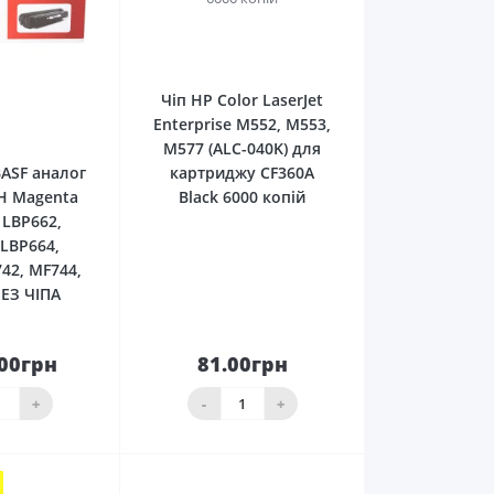
0
Чіп HP Color LaserJet
Enterprise M552, M553,
0
M577 (ALC-040K) для
ASF аналог
картриджу CF360A
H Magenta
Black 6000 копій
 LBP662,
 LBP664,
42, MF744,
БЕЗ ЧІПА
.00грн
81.00грн
До
До
ика
кошика
+
-
+