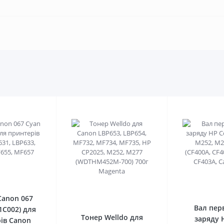
0
0
Canon 067
Вал пер
1C002) для
Тонер Welldo для
заряду 
ів Canon