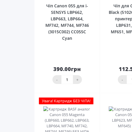
Чіп Canon 055 для i-
Чіп для 
SENSYS LBP662,
Black (510
LBP663, LBP664,
принтер
MF742, MF744, MF746
LBP631,
(3015C002) CC055C
MF651, MF
Cyan
390.00грн
112.
До
кошика
ко
-
+
-
Увага! Картридж БЕЗ ЧІПА!