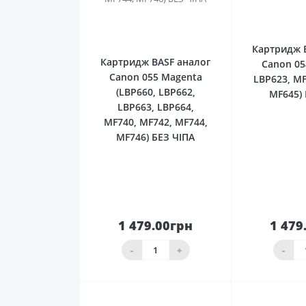
0
Картридж 
Картридж BASF аналог
Canon 05
Canon 055 Magenta
LBP623, MF
(LBP660, LBP662,
MF645)
LBP663, LBP664,
MF740, MF742, MF744,
MF746) БЕЗ ЧІПА
1 479.00грн
1 479
До
кошика
ко
-
+
-