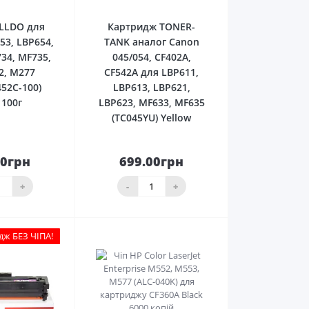
LLDO для
Картридж TONER-
53, LBP654,
TANK аналог Canon
34, MF735,
045/054, CF402A,
2, M277
CF542A для LBP611,
52C-100)
LBP613, LBP621,
 100г
LBP623, MF633, MF635
(TC045YU) Yellow
00грн
699.00грн
До
До
ика
кошика
+
-
+
дж БЕЗ ЧІПА!