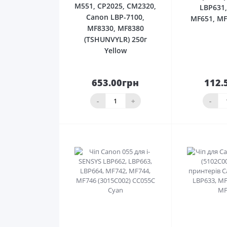
M551, CP2025, CM2320,
LBP631,
Canon LBP-7100,
MF651, MF
MF8330, MF8380
(TSHUNVYLR) 250г
Yellow
653.00грн
112.
До
кошика
ко
-
+
-
0