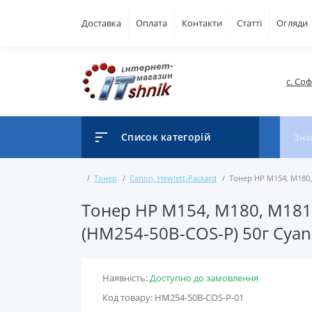
Доставка
Оплата
Контакти
Статті
Огляди
с. Со
Список категорій
Тонер
Canon, Hewlett-Packard
Тонер HP M154, M180, 
Тонер HP M154, M180, M181,
(HM254-50B-COS-P) 50г Cyan
Наявність:
Доступно до замовлення
Код товару: HM254-50B-COS-P-01