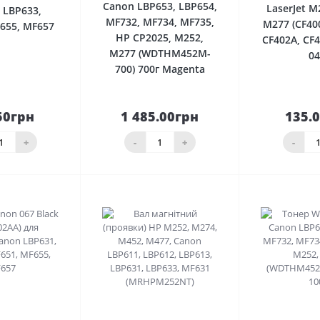
Canon LBP653, LBP654,
LaserJet M
 LBP633,
MF732, MF734, MF735,
M277 (CF40
655, MF657
HP CP2025, M252,
CF402A, CF
M277 (WDTHM452M-
04
700) 700г Magenta
50грн
1 485.00грн
135.
До
До
шика
кошика
кош
+
-
+
-
0
0