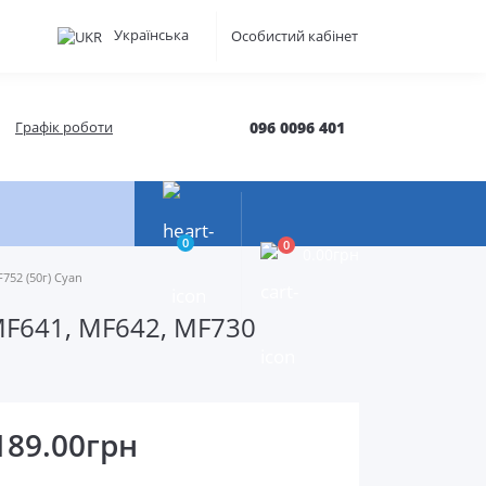
Українська
Особистий кабінет
Графік роботи
096 0096 401
0
0
0.00грн
752 (50г) Cyan
MF641, MF642, MF730
189.00грн