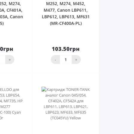
252, M274,
M252, M274, M452,
0A, CF401A,
M477, Canon LBP611,
403A, Canon
LBP612, LBP613, MF631
5)
(MR-CF400A-PL)
00грн
103.50грн
До
До
ика
кошика
+
-
+
0
0