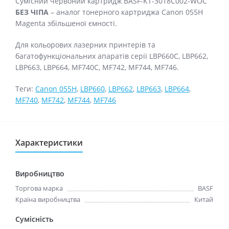
Сумісний червоний картридж BASF-KT-3018C002-WOC
БЕЗ ЧІПА
– аналог тонерного картриджа Canon 055H
Magenta збільшеної ємності.
Для кольорових лазерних принтерів та
багатофункціональних апаратів серії LBP660C, LBP662,
LBP663, LBP664, MF740C, MF742, MF744, MF746.
Теги:
Canon 055H
,
LBP660
,
LBP662
,
LBP663
,
LBP664
,
MF740
,
MF742
,
MF744
,
MF746
Характеристики
Виробництво
Торгова марка
BASF
Країна виробництва
Китай
Сумісність