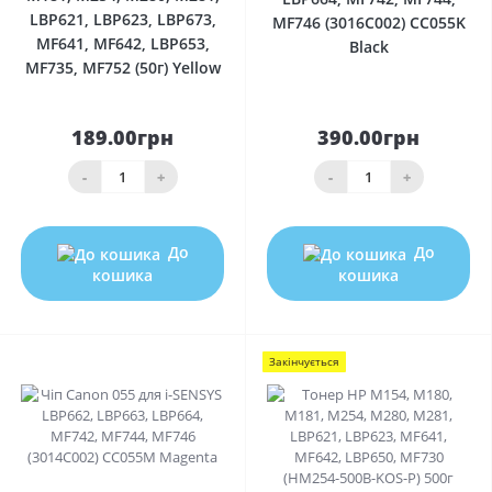
LBP621, LBP623, LBP673,
MF746 (3016C002) CC055K
MF641, MF642, LBP653,
Black
MF735, MF752 (50г) Yellow
189.00грн
390.00грн
-
+
-
+
До
До
кошика
кошика
Закінчується