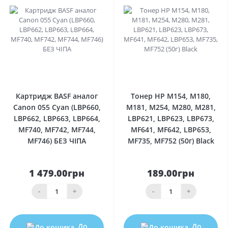
0
0
Картридж BASF аналог
Тонер HP M154, M180,
Canon 055 Cyan (LBP660,
M181, M254, M280, M281,
LBP662, LBP663, LBP664,
LBP621, LBP623, LBP673,
MF740, MF742, MF744,
MF641, MF642, LBP653,
MF746) БЕЗ ЧІПА
MF735, MF752 (50г) Black
1 479.00грн
189.00грн
-
+
-
+
До
До