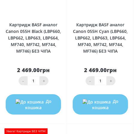
0
0
Картридж BASF аналог
Картридж BASF аналог
Canon 055H Black (LBP660,
Canon 055H Cyan (LBP660,
LBP662, LBP663, LBP664,
LBP662, LBP663, LBP664,
MF740, MF742, MF744,
MF740, MF742, MF744,
MF746) БЕЗ ЧІПА
MF746) БЕЗ ЧІПА
2 469.00грн
2 469.00грн
-
+
-
+
До
До
кошика
кошика
Увага! Картридж БЕЗ ЧІПА!