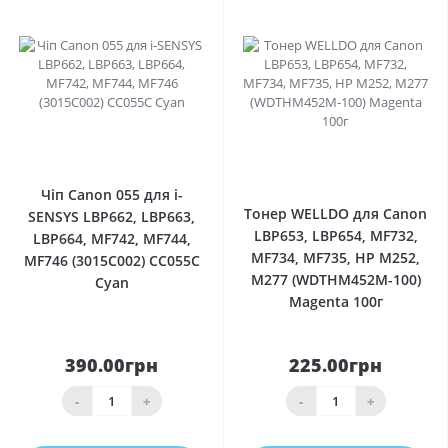
0
0
Чіп Canon 055 для i-
Тонер WELLDO для Canon
SENSYS LBP662, LBP663,
LBP653, LBP654, MF732,
LBP664, MF742, MF744,
MF734, MF735, HP M252,
MF746 (3015C002) CC055C
M277 (WDTHM452M-100)
Cyan
Magenta 100г
390.00грн
225.00грн
-
+
-
+