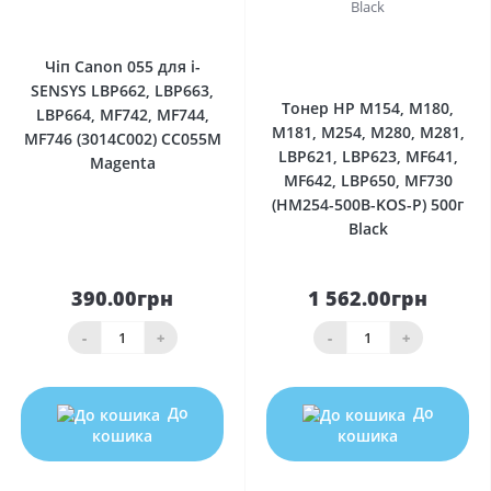
0
0
Чіп Canon 055 для i-
SENSYS LBP662, LBP663,
Тонер HP M154, M180,
LBP664, MF742, MF744,
M181, M254, M280, M281,
MF746 (3014C002) CC055M
LBP621, LBP623, MF641,
Magenta
MF642, LBP650, MF730
(HM254-500B-KOS-P) 500г
Black
390.00грн
1 562.00грн
-
+
-
+
До
До
кошика
кошика