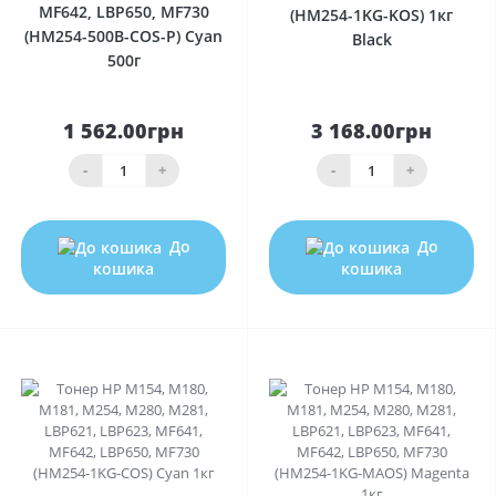
MF642, LBP650, MF730
(HM254-1KG-KOS) 1кг
(HM254-500B-COS-P) Cyan
Black
500г
1 562.00грн
3 168.00грн
-
+
-
+
До
До
кошика
кошика