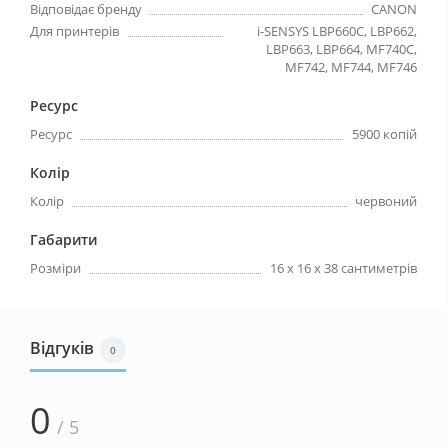
Відповідає бренду
CANON
Для принтерів
i-SENSYS LBP660C, LBP662,
LBP663, LBP664, MF740C,
MF742, MF744, MF746
Ресурс
Ресурс
5900 копій
Колір
Колір
червоний
Габарити
Розміри
16 х 16 х 38 сантиметрів
Відгуків
0
0
/ 5