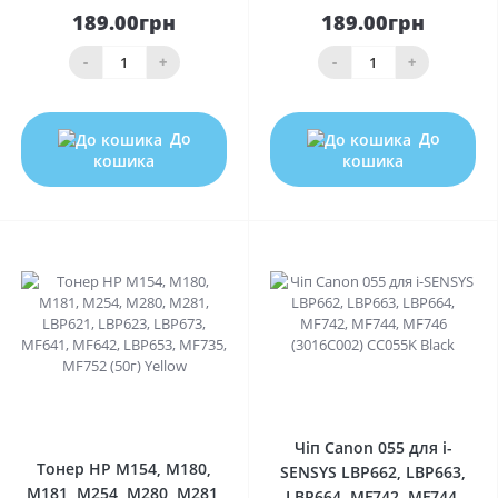
189.00грн
189.00грн
-
+
-
+
До
До
кошика
кошика
0
0
Чіп Canon 055 для i-
Тонер HP M154, M180,
SENSYS LBP662, LBP663,
M181, M254, M280, M281,
LBP664, MF742, MF744,