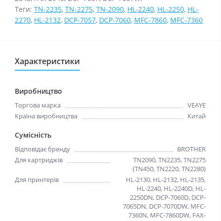
Теги:
TN-2235
,
TN-2275
,
TN-2090
,
HL-2240
,
HL-2250
,
HL-
2270
,
HL-2132
,
DCP-7057
,
DCP-7060
,
MFC-7860
,
MFC-7360
Характеристики
Виробництво
Торгова марка
VEAYE
Країна виробництва
Китай
Сумісність
Відповідає бренду
BROTHER
Для картриджів
TN2090, TN2235, TN2275
(TN450, TN2220, TN2280)
Для принтерів
HL-2130, HL-2132, HL-2135,
HL-2240, HL-2240D, HL-
2250DN, DCP-7060D, DCP-
7065DN, DCP-7070DW, MFC-
7360N, MFC-7860DW, FAX-