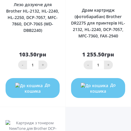
Лезо дозуюче для
Драм картридж
Brother HL-2132, HL-2240,
(фотобарабан) Brother
HL-2250, DCP-7057, MFC-
DR2275 для принтерів HL-
7860, DCP-7065 (WD-
2132, HL-2240, DCP-7057,
DBB2240)
MFC-7360, FAX-2940
103.50грн
1 255.50грн
-
+
-
+
До
До
кошика
кошика