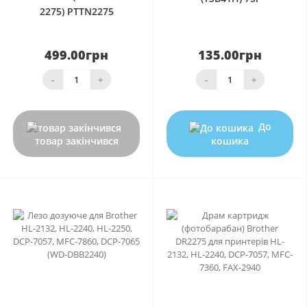
2275) PTTN2275
499.00грн
135.00грн
-
+
-
+
До
товар закінчився
кошика
0
0