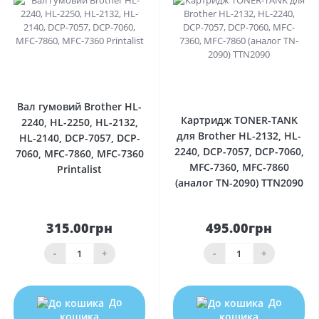
0
0
Вал гумовий Brother HL-
Картридж TONER-TANK
2240, HL-2250, HL-2132,
для Brother HL-2132, HL-
HL-2140, DCP-7057, DCP-
2240, DCP-7057, DCP-7060,
7060, MFC-7860, MFC-7360
MFC-7360, MFC-7860
Printalist
(аналог TN-2090) TTN2090
315.00грн
495.00грн
-
+
-
+
До
До
кошика
кошика