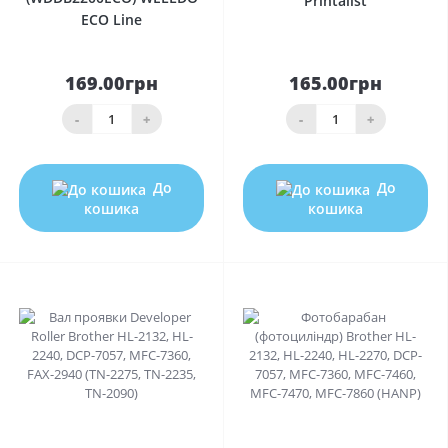
Printalist
ECO Line
169.00грн
165.00грн
-
+
-
+
До
До
кошика
кошика
0
0