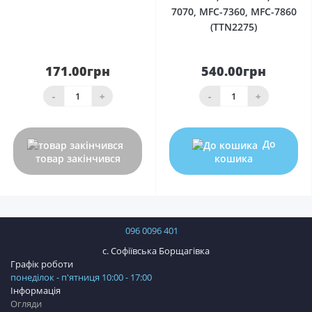
7070, MFC-7360, MFC-7860
(TTN2275)
171.00грн
540.00грн
-
+
-
+
До
товар закінчився
кошика
096 0096 401
с. Софіївська Борщагівка
Графік роботи
понеділок - п'ятниця 10:00 - 17:00
Інформація
Огляди