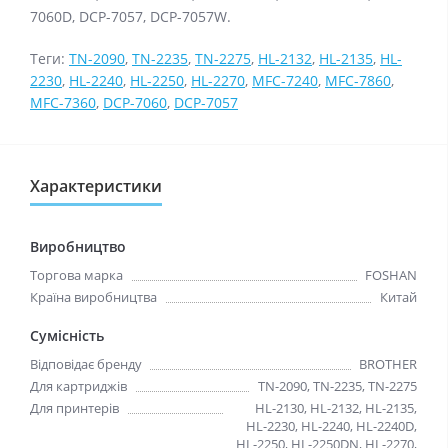
7060D, DCP-7057, DCP-7057W.
Теги:
TN-2090
,
TN-2235
,
TN-2275
,
HL-2132
,
HL-2135
,
HL-
2230
,
HL-2240
,
HL-2250
,
HL-2270
,
MFC-7240
,
MFC-7860
,
MFC-7360
,
DCP-7060
,
DCP-7057
Характеристики
Виробництво
Торгова марка
FOSHAN
Країна виробництва
Китай
Сумісність
Відповідає бренду
BROTHER
Для картриджів
TN-2090, TN-2235, TN-2275
Для принтерів
HL-2130, HL-2132, HL-2135,
HL-2230, HL-2240, HL-2240D,
HL-2250, HL-2250DN, HL-2270,