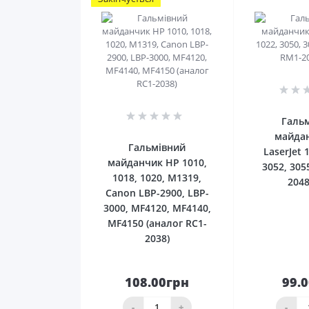
0
Галь
майда
Гальмівний
LaserJet 
майданчик HP 1010,
3052, 305
1018, 1020, M1319,
2048
Canon LBP-2900, LBP-
3000, MF4120, MF4140,
MF4150 (аналог RC1-
2038)
108.00грн
99.
До
кошика
ко
-
+
-