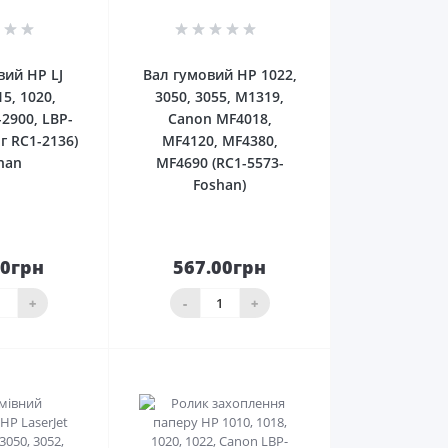
0
0
вий HP LJ
Вал гумовий HP 1022,
15, 1020,
3050, 3055, M1319,
2900, LBP-
Canon MF4018,
г RC1-2136)
MF4120, MF4380,
han
MF4690 (RC1-5573-
Foshan)
00грн
567.00грн
До
До
ика
кошика
+
-
+