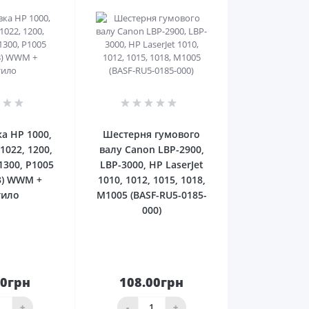
0
0
а HP 1000,
Шестерня гумового
 1022, 1200,
валу Canon LBP-2900,
 1300, P1005
LBP-3000, HP LaserJet
3) WWM +
1010, 1012, 1015, 1018,
тило
M1005 (BASF-RU5-0185-
000)
00грн
108.00грн
До
До
ика
кошика
+
-
+