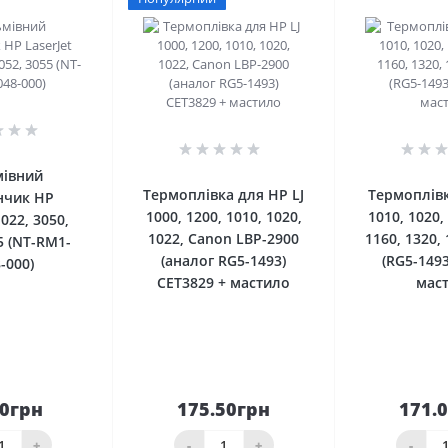
0
0
мівний
Термоплівка для HP LJ
Термоплівк
нчик HP
1000, 1200, 1010, 1020,
1010, 1020,
1022, 3050,
1022, Canon LBP-2900
1160, 1320,
5 (NT-RM1-
(аналог RG5-1493)
(RG5-149
-000)
CET3829 + мастило
мас
00грн
175.50грн
171.
До
До
шика
кошика
кош
+
-
+
-