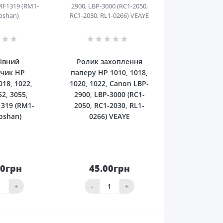
0
0
івний
Ролик захоплення
чик HP
паперу HP 1010, 1018,
018, 1022,
1020, 1022, Сanon LBP-
52, 3055,
2900, LBP-3000 (RC1-
319 (RM1-
2050, RC1-2030, RL1-
oshan)
0266) VEAYE
50грн
45.00грн
До
До
ика
кошика
+
-
+