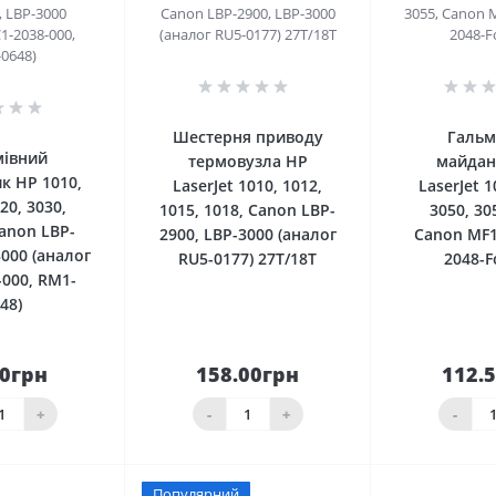
0
0
Шестерня приводу
Гальм
мівний
термовузла HP
майдан
к HP 1010,
LaserJet 1010, 1012,
LaserJet 1
20, 3030,
1015, 1018, Canon LBP-
3050, 30
anon LBP-
2900, LBP-3000 (аналог
Canon MF1
3000 (аналог
RU5-0177) 27T/18T
2048-F
-000, RM1-
48)
00грн
158.00грн
112.
До
До
шика
кошика
кош
+
-
+
-
Популярний