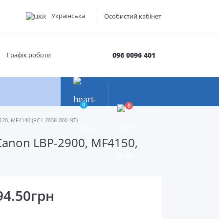
Українська
Особистий кабінет
Графік роботи
096 0096 401
0
0
0.00грн
120, MF4140 (RC1-2038-000-NT)
Canon LBP-2900, MF4150,
94.50грн