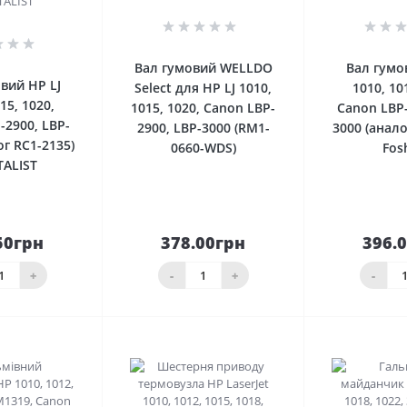
0
0
Вал гумовий WELLDO
Вал гумо
вий HP LJ
Select для HP LJ 1010,
1010, 10
15, 1020,
1015, 1020, Canon LBP-
Canon LBP-
-2900, LBP-
2900, LBP-3000 (RM1-
3000 (анало
ог RC1-2135)
0660-WDS)
Fos
TALIST
50грн
378.00грн
396.
До
До
шика
кошика
кош
+
-
+
-