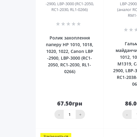
0
Ролик захоплення
Галь
паперу HP 1010, 1018,
майданчи
1020, 1022, Сanon LBP
1012, 10
-2900, LBP-3000 (RC1-
M1319, C
2050, RC1-2030, RL1-
2900, LBP-
0266)
RC1-2038
06
67.50грн
86.
До
кошика
ко
-
+
-
Закінчується