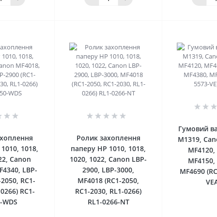
0
0
Гумовий ва
ахоплення
Ролик захоплення
M1319, Can
1010, 1018,
паперу HP 1010, 1018,
MF4120,
22, Canon
1020, 1022, Сanon LBP-
MF4150,
F4340, LBP-
2900, LBP-3000,
MF4690 (RC
-2050, RC1-
MF4018 (RC1-2050,
VE
-0266) RC1-
RC1-2030, RL1-0266)
0-WDS
RL1-0266-NT