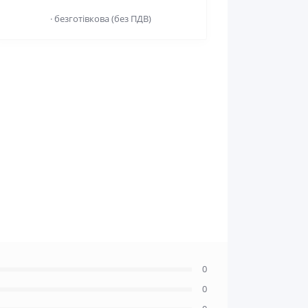
· безготівкова (без ПДВ)
0
0