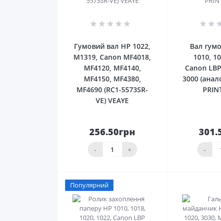
0
Гумовий вал HP 1022,
Вал гумо
M1319, Canon MF4018,
1010, 10
MF4120, MF4140,
Canon LBP
MF4150, MF4380,
3000 (анал
MF4690 (RC1-5573SR-
PRIN
VE) VEAYE
256.50грн
301.
До
кошика
ко
-
+
-
Популярний