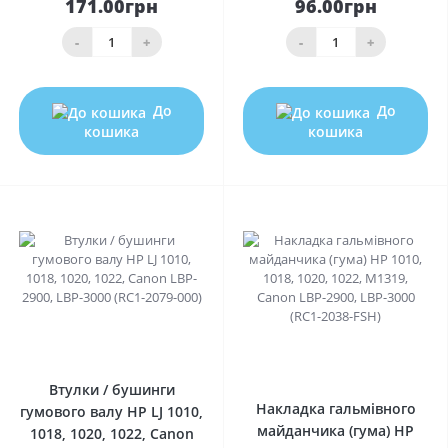
171.00грн
96.00грн
-
+
-
+
До
До
кошика
кошика
0
0
Втулки / бушинги
Накладка гальмівного
гумового валу HP LJ 1010,
майданчика (гума) HP
1018, 1020, 1022, Canon