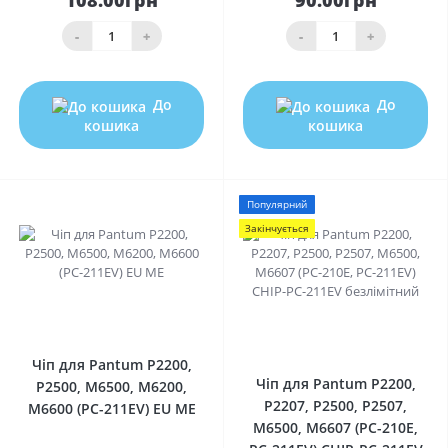
108.00грн
90.00грн
-
+
-
+
До
До
кошика
кошика
Популярний
Закінчується
0
0
Чіп для Pantum P2200,
Чіп для Pantum P2200,
P2500, M6500, M6200,
P2207, P2500, P2507,
M6600 (PC-211EV) EU ME
M6500, M6607 (PC-210E,