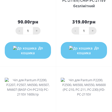
PC-211EV) CHIP-PC-211EV
безлімітний
90.00грн
319.00грн
-
+
-
+
До
До
кошика
кошика
0
0