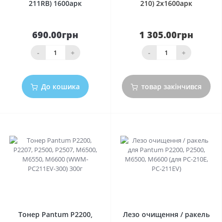
211RB) 1600арк
210) 2х1600арк
690.00грн
1 305.00грн
-
+
-
+
До кошика
товар закінчився
0
0
Тонер Pantum P2200,
Лезо очищення / ракель