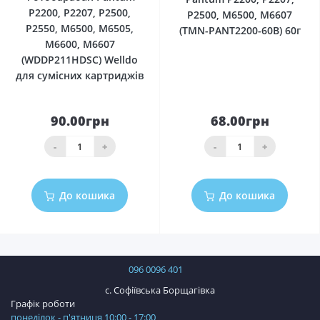
P2200, P2207, P2500,
P2500, M6500, M6607
P2550, M6500, M6505,
(TMN-PANT2200-60B) 60г
M6600, M6607
(WDDP211HDSC) Welldo
для сумісних картриджів
90.00грн
68.00грн
-
+
-
+
До кошика
До кошика
096 0096 401
с. Софіївська Борщагівка
Графік роботи
понеділок - п'ятниця 10:00 - 17:00