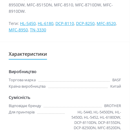
8950DW, MFC-8515DN, MFC-8510, MFC-8710DW, MFC-
8910DW.
Теги:
HL-5450
,
HL-6180
,
DCP-8110
,
DCP-8250
,
MFC-8520
,
MFC-8950
,
TN-3330
Характеристики
Виробництво
Торгова марка
BASF
Країна виробництва
Китай
Сумісність
Відповідає бренду
BROTHER
Для принтерів
HL-5440, HL-5450DN, HL-
5450D, HL-5452, HL-6180DW,
DCP-8110DN, DCP-8155DN,
DCP-8250DN, MFC-8520DN,