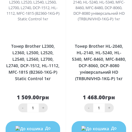
0
0
Тонер Brother L2300,
Тонер Brother HL-2040,
L2360, L2500, L2520,
HL-2140, HL-5240, HL-
L2540, L2560, L2700,
5340, MFC-8460, MFC-8480,
L2740, DCP-1512, HL-1112,
DCP-8060, DCP-8080
MFC-1815 (B2360-1KG-P)
універсальний HD
Static Control 1кг
(TRBUNIVHD-1KG-P) 1кг
1 509.00грн
1 468.00грн
-
+
-
+
До
До