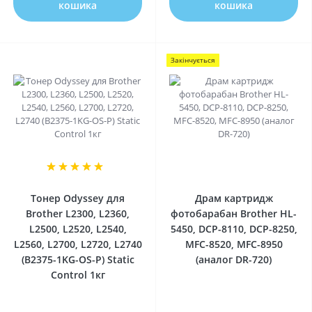
кошика
кошика
Закінчується
1
0
Тонер Odyssey для
Драм картридж
Brother L2300, L2360,
фотобарабан Brother HL-
L2500, L2520, L2540,
5450, DCP-8110, DCP-8250,
L2560, L2700, L2720, L2740
MFC-8520, MFC-8950
(B2375-1KG-OS-P) Static
(аналог DR-720)
Control 1кг