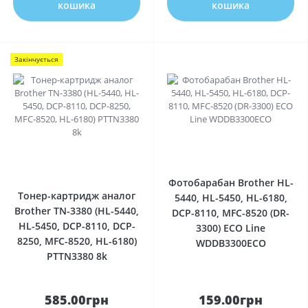
кошика
кошика
Закінчується
0
0
Фотобарабан Brother HL-
Тонер-картридж аналог
5440, HL-5450, HL-6180,
Brother TN-3380 (HL-5440,
DCP-8110, MFC-8520 (DR-
HL-5450, DCP-8110, DCP-
3300) ECO Line
8250, MFC-8520, HL-6180)
WDDB3300ECO
PTTN3380 8k
585.00грн
159.00грн