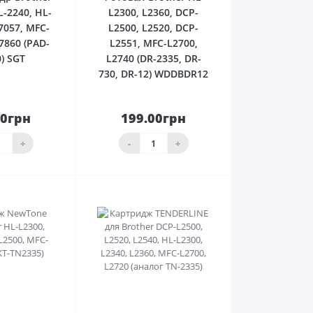
L-2240, HL-
L2300, L2360, DCP-
7057, MFC-
L2500, L2520, DCP-
7860 (PAD-
L2551, MFC-L2700,
) SGT
L2740 (DR-2335, DR-
730, DR-12) WDDBDR12
50грн
199.00грн
До
До
ика
кошика
+
-
+
0
0