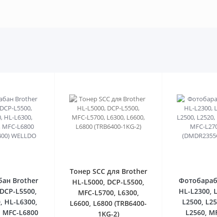
0
0
Тонер SCC для Brother
ан Brother
Фотобараб
HL-L5000, DCP-L5500,
 DCP-L5500,
HL-L2300, 
MFC-L5700, L6300,
, HL-L6300,
L2500, L25
L6600, L6800 (TRB6400-
, MFC-L6800
L2560, M
1KG-2)