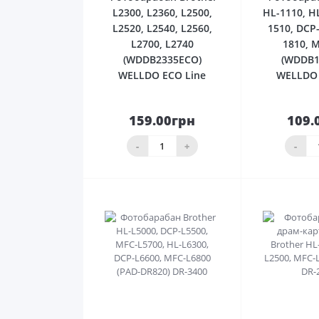
L2300, L2360, L2500,
HL-1110, H
L2520, L2540, L2560,
1510, DCP
L2700, L2740
1810, 
(WDDB2335ECO)
(WDDB1
WELLDO ECO Line
WELLDO 
159.00грн
109.
До
кошика
ко
-
+
-
0