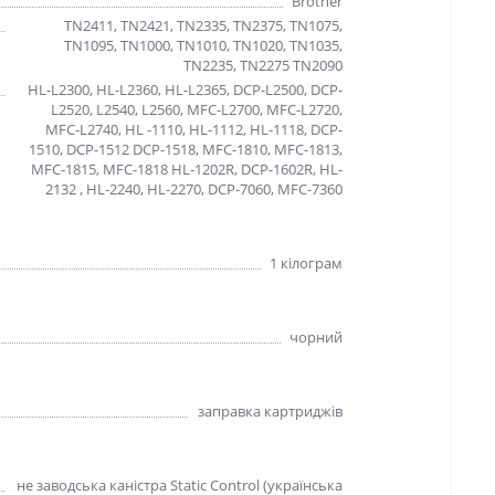
Brother
TN2411, TN2421, TN2335, TN2375, TN1075,
TN1095, TN1000, TN1010, TN1020, TN1035,
TN2235, TN2275 TN2090
HL-L2300, HL-L2360, HL-L2365, DCP-L2500, DCP-
L2520, L2540, L2560, MFC-L2700, MFC-L2720,
MFC-L2740, HL -1110, HL-1112, HL-1118, DCP-
1510, DCP-1512 DCP-1518, MFC-1810, MFC-1813,
MFC-1815, MFC-1818 HL-1202R, DCP-1602R, HL-
2132 , HL-2240, HL-2270, DCP-7060, MFC-7360
1 кілограм
чорний
заправка картриджів
не заводська каністра Static Control (українська