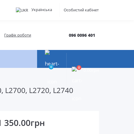
Українська
Особистий кабінет
Графік роботи
096 0096 401
0
0
0.00грн
, L2700, L2720, L2740
1 350.00грн