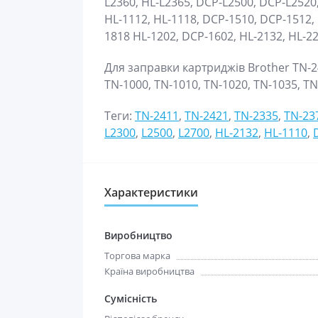
L2360, HL-L2365, DCP-L2500, DCP-L2520,
HL-1112, HL-1118, DCP-1510, DCP-1512,
1818 HL-1202, DCP-1602, HL-2132, HL-2
Для заправки картриджів Brother TN-24
TN-1000, TN-1010, TN-1020, TN-1035, T
Теги:
TN-2411
,
TN-2421
,
TN-2335
,
TN-23
L2300
,
L2500
,
L2700
,
HL-2132
,
HL-1110
,
Характеристики
Виробництво
Торгова марка
Країна виробництва
Сумісність