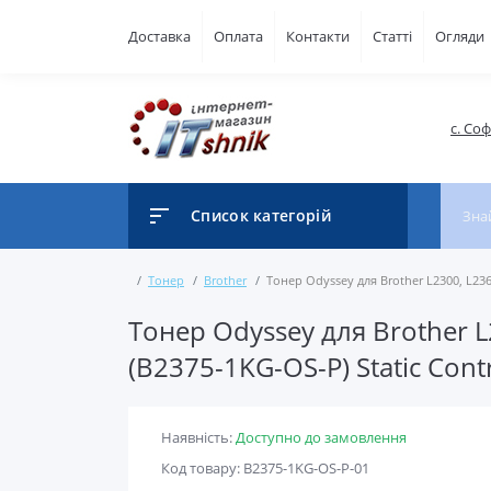
Доставка
Оплата
Контакти
Статті
Огляди
с. Со
Список категорій
Тонер
Brother
Тонер Odyssey для Brother L2300, L2360
Тонер Odyssey для Brother L2
(B2375-1KG-OS-P) Static Contr
Наявність:
Доступно до замовлення
Код товару: B2375-1KG-OS-P-01