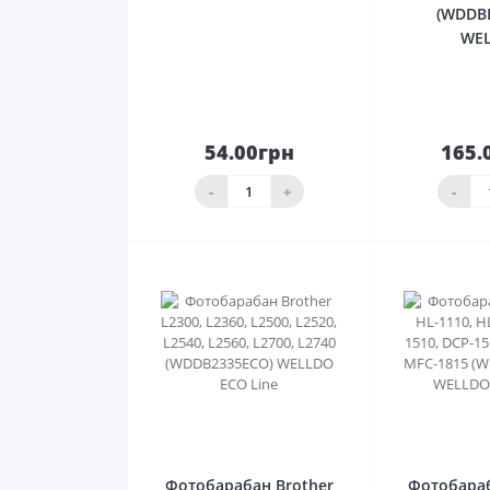
(WDDB
WE
54.00грн
165.
До
кошика
ко
-
+
-
0
Фотобарабан Brother
Фотобараб