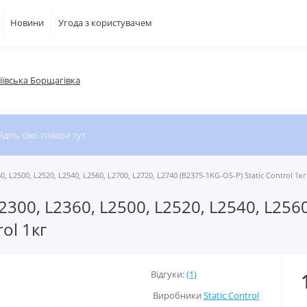
Новини
Угода з користувачем
фіївська Борщагівка
, L2500, L2520, L2540, L2560, L2700, L2720, L2740 (B2375-1KG-OS-P) Static Control 1кг
300, L2360, L2500, L2520, L2540, L2560
ol 1кг
Відгуки:
(1)
Виробники
Static Control