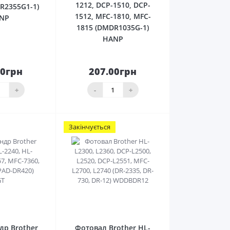
1212, DCP-1510, DCP-
R2355G1-1)
1512, MFC-1810, MFC-
NP
1815 (DMDR1035G-1)
HANP
50грн
207.00грн
До
До
ика
кошика
+
-
+
Закінчується
0
0
др Brother
Фотовал Brother HL-