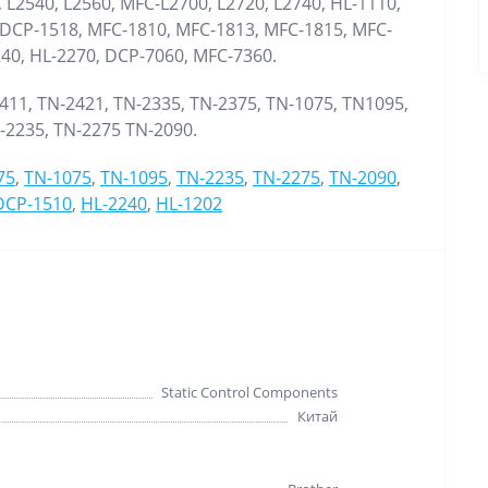
 L2540, L2560, MFC-L2700, L2720, L2740, HL-1110,
 DCP-1518, MFC-1810, MFC-1813, MFC-1815, MFC-
240, HL-2270, DCP-7060, MFC-7360.
11, TN-2421, TN-2335, TN-2375, TN-1075, TN1095,
N-2235, TN-2275 TN-2090.
75
,
TN-1075
,
TN-1095
,
TN-2235
,
TN-2275
,
TN-2090
,
DCP-1510
,
HL-2240
,
HL-1202
Static Control Components
Китай