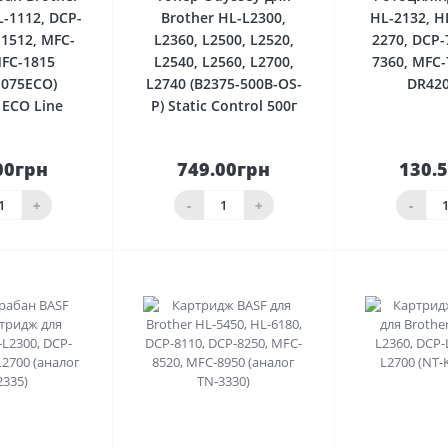
L-1112, DCP-
Brother HL-L2300,
HL-2132, H
-1512, MFC-
L2360, L2500, L2520,
2270, DCP-
MFC-1815
L2540, L2560, L2700,
7360, MFC-
075ECO)
L2740 (B2375-500B-OS-
DR420
ECO Line
P) Static Control 500г
00грн
749.00грн
130.
До
До
шика
кошика
кош
+
-
+
-
0
0