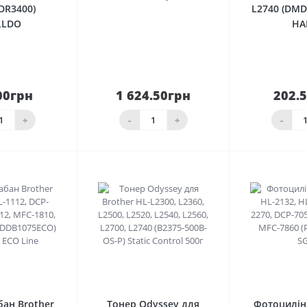
DR3400)
L2740 (DMD
LLDO
HA
00грн
1 624.50грн
202.
До
шика
товар закінчився
кош
+
-
+
-
0
0
ан Brother
Тонер Odyssey для
Фотоцилін