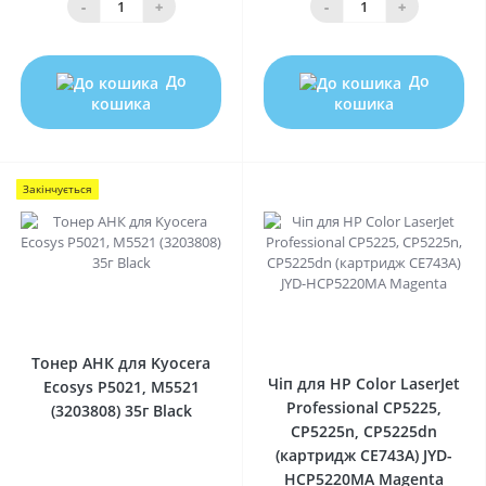
-
+
-
+
До
До
кошика
кошика
Закінчується
0
0
Тонер АНК для Kyocera
Чіп для HP Color LaserJet
Ecosys P5021, M5521
Professional CP5225,
(3203808) 35г Black
CP5225n, CP5225dn
(картридж CE743A) JYD-
HCP5220MA Magenta