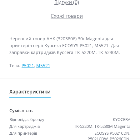
Відгуки (0)
Схожі товари
Червоний тонер АНК (3203806) 30г Magenta для
принтерів серії Kyocera ECOSYS P5021, M5521. Для
заправки картриджiв Kyocera TK-5220M, TK-5230M.
Теги:
P5021
,
M5521
Характеристики
Сумісність
Відповідає бренду
KYOCERA
Для картриджів
TK-5220M, TK-5230M Magenta
Для принтерів
ECOSYS P5021CDN,
P5021CDW, P5026CDN,