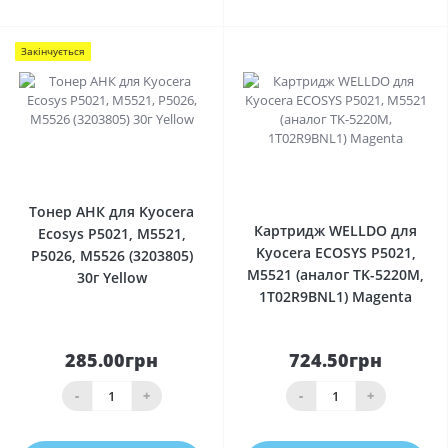
Закінчується
0
0
Тонер АНК для Kyocera
Картридж WELLDO для
Ecosys P5021, M5521,
Kyocera ECOSYS P5021,
P5026, M5526 (3203805)
M5521 (аналог TK-5220M,
30г Yellow
1T02R9BNL1) Magenta
285.00грн
724.50грн
-
+
-
+