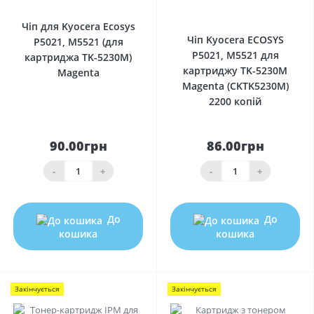
0
Чіп для Kyocera Ecosys
Чіп Kyocera ECOSYS
P5021, M5521 (для
P5021, M5521 для
картриджа TK-5230M)
картриджу TK-5230M
Magenta
Magenta (CKTK5230M)
2200 копій
90.00грн
86.00грн
-
+
-
+
До
До
кошика
кошика
Закінчується
Закінчується