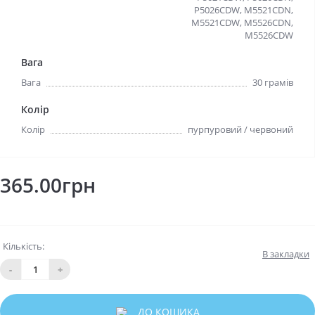
P5026CDW, M5521CDN,
M5521CDW, M5526CDN,
M5526CDW
Вага
Вага
30 грамів
Колір
Колір
пурпуровий / червоний
365.00грн
Кількість:
В закладки
-
+
ДО КОШИКА