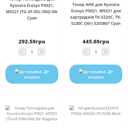
Тонер АНК для Kyocera
Kyocera Ecosys P5021,
Ecosys P5021, M5521 для
M5521 (TG-VF-05C-050) 50г
картриджів TK-5220C, TK-
Cyan
5230C (30г) 3203807 Cyan
292.50грн
445.00грн
-
+
-
+
До
До
кошика
кошика
0