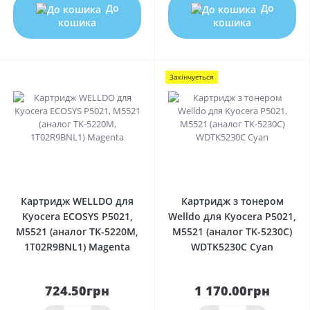
До
До
кошика
кошика
Закінчується
0
0
Картридж WELLDO для
Картридж з тонером
Kyocera ECOSYS P5021,
Welldo для Kyocera P5021,
M5521 (аналог TK-5220M,
M5521 (аналог TK-5230C)
1T02R9BNL1) Magenta
WDTK5230C Cyan
724.50грн
1 170.00грн