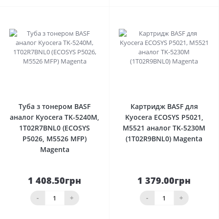
0
0
Туба з тонером BASF
Картридж BASF для
аналог Kyocera TK-5240M,
Kyocera ECOSYS P5021,
1T02R7BNL0 (ECOSYS
M5521 аналог TK-5230M
P5026, M5526 MFP)
(1T02R9BNL0) Magenta
Magenta
1 408.50грн
1 379.00грн
-
+
-
+