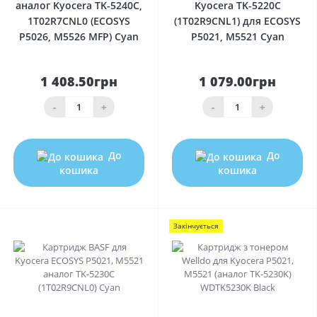
аналог Kyocera TK-5240C,
Kyocera TK-5220C
1T02R7CNL0 (ECOSYS
(1T02R9CNL1) для ECOSYS
P5026, M5526 MFP) Cyan
P5021, M5521 Cyan
1 408.50грн
1 079.00грн
-
+
-
+
До
До
кошика
кошика
Закінчується