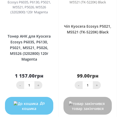
0
0
Чіп Kyocera Ecosys P5021,
M5521 (TK-5220K) Black
Тонер АНК для Kyocera
Ecosys P6035, P6130,
P5021, M5521, P5026,
M5526 (3202800) 120г
Magenta
1 157.00грн
99.00грн
-
+
-
+
До
кошика
товар закінчився