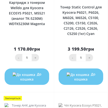
Картридж з тонером
Тонер Static Control для
Welldo для Kyocera
Kyocera P6021, P6026,
ECOSYS P5021, M5521
M6026, M6526, C5100,
(аналог TK-5230M)
C5200, C5150, C2026,
WDTK5230M Magenta
C2126, C2526, C2626,
C5250 (1кг) Cyan
1 170.00грн
3 199.50грн
-
+
-
+
До
До
кошика
кошика
Закінчується