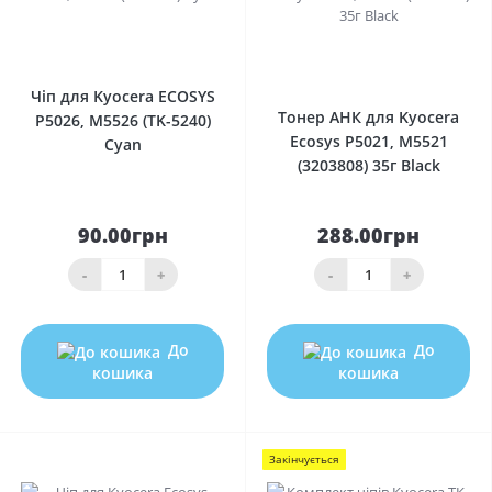
0
0
Чіп для Kyocera ECOSYS
Тонер АНК для Kyocera
P5026, M5526 (TK-5240)
Ecosys P5021, M5521
Cyan
(3203808) 35г Black
90.00грн
288.00грн
-
+
-
+
До
До
кошика
кошика
Закінчується