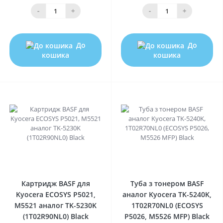
-
+
-
+
До
До
кошика
кошика
0
0
Картридж BASF для
Туба з тонером BASF
Kyocera ECOSYS P5021,
аналог Kyocera TK-5240K,
M5521 аналог TK-5230K
1T02R70NL0 (ECOSYS
(1T02R90NL0) Black
P5026, M5526 MFP) Black