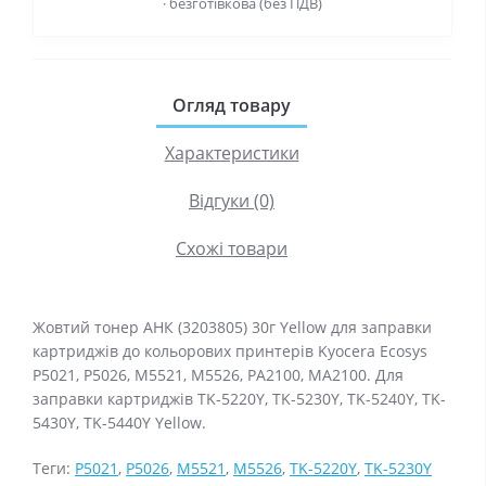
· безготівкова (без ПДВ)
Огляд товару
Характеристики
Відгуки (0)
Схожі товари
Жовтий тонер АНК (3203805) 30г Yellow для заправки
картриджів до кольорових принтерів Kyocera Ecosys
P5021, P5026, M5521, M5526, PA2100, MA2100. Для
заправки картриджів TK-5220Y, TK-5230Y, TK-5240Y, TK-
5430Y, TK-5440Y Yellow.
Теги:
P5021
,
P5026
,
M5521
,
M5526
,
TK-5220Y
,
TK-5230Y