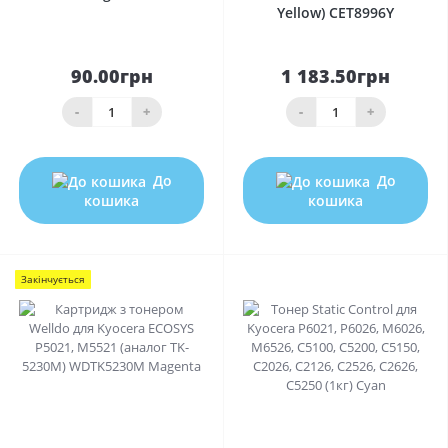
Yellow) CET8996Y
90.00грн
1 183.50грн
-
+
-
+
До
До
кошика
кошика
Закінчується
0
0