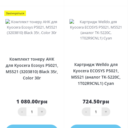
Закінчується
0
0
Комплект тонеру АНК
Картридж Welldo для
для Kyocera Ecosys P5021,
Kyocera ECOSYS P5021,
M5521 (3203810) Black 35г,
M5521 (аналог TK-5220C,
Color 30г
1T02R9CNL1) Cyan
1 080.00грн
724.50грн
-
+
-
+