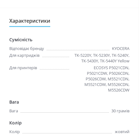
Характеристики
Сумісність
Відповідає бренду
KYOCERA
Для картриджів
TK-5220Y, TK-5230Y, TK-5240Y,
TK-5430Y, TK-5440Y Yellow
Для принтерів
ECOSYS P5021CDN,
P5021CDW, P5026CDN,
P5026CDW, M5521CDN,
M5521CDW, M5526CDN,
M5526CDW
Вага
Вага
30 грамів
Колір
Колір
жовтий