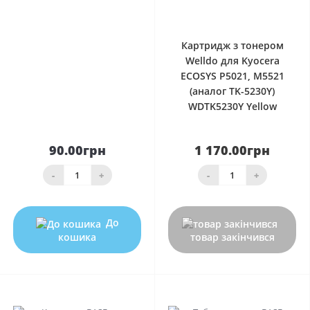
0
Картридж з тонером
Welldo для Kyocera
ECOSYS P5021, M5521
(аналог TK-5230Y)
WDTK5230Y Yellow
90.00грн
1 170.00грн
-
+
-
+
До
кошика
товар закінчився