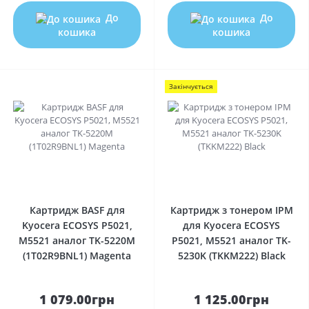
До
До
кошика
кошика
Закінчується
0
0
Картридж BASF для
Картридж з тонером IPM
Kyocera ECOSYS P5021,
для Kyocera ECOSYS
M5521 аналог TK-5220M
P5021, M5521 аналог TK-
(1T02R9BNL1) Magenta
5230K (TKKM222) Black
1 079.00грн
1 125.00грн