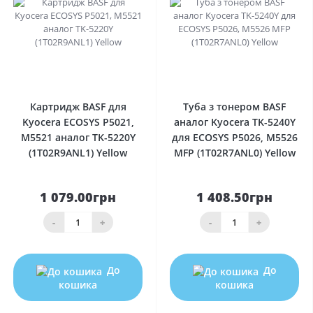
0
0
Картридж BASF для
Туба з тонером BASF
Kyocera ECOSYS P5021,
аналог Kyocera TK-5240Y
M5521 аналог TK-5220Y
для ECOSYS P5026, M5526
(1T02R9ANL1) Yellow
MFP (1T02R7ANL0) Yellow
1 079.00грн
1 408.50грн
-
+
-
+
До
До
кошика
кошика