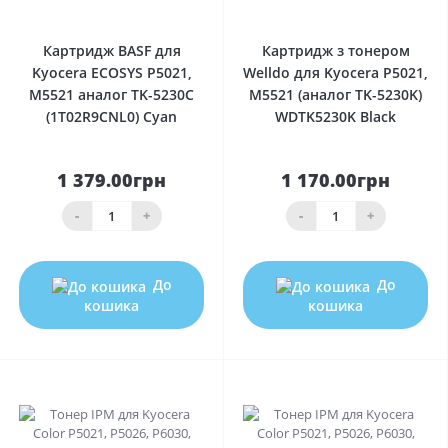
0
0
Картридж BASF для
Картридж з тонером
Kyocera ECOSYS P5021,
Welldo для Kyocera P5021,
M5521 аналог TK-5230C
M5521 (аналог TK-5230K)
(1T02R9CNL0) Cyan
WDTK5230K Black
1 379.00грн
1 170.00грн
-
+
-
+
До
До
кошика
кошика