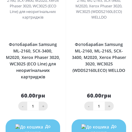
0
0
Фотобарабан Samsung
Фотобарабан Samsung
ML-2160, SCX-3400,
ML-2160, ML-2165, SCX-
M2020, Xerox Phaser 3020,
3400, M2020, Xerox Phaser
WC3025 (ECO Line) для
3020, WC3025
неоригінальних
(WDDS2160LECO) WELLDO
картриджів
60.00грн
60.00грн
-
+
-
+
До
До