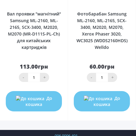
0
0
Вал проявки "магнітний"
Фотобарабан Samsung
Samsung ML-2160, ML-
ML-2160, ML-2165, SCX-
2165, SCX-3400, M2020,
3400, M2020, M2070,
M2070 (MR-D111S-PL-Ch)
Xerox Phaser 3020,
для китайських
WC3025 (WDDS2160HDS)
картриджів
Welldo
113.00грн
60.00грн
-
+
-
+
До
До
кошика
кошика
096 0096 401