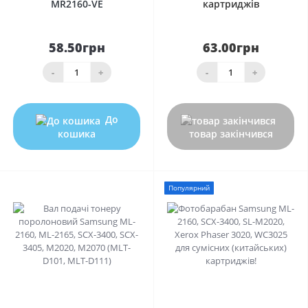
MR2160-VE
картриджів
58.50грн
63.00грн
-
+
-
+
До
кошика
товар закінчився
Популярний
0
0