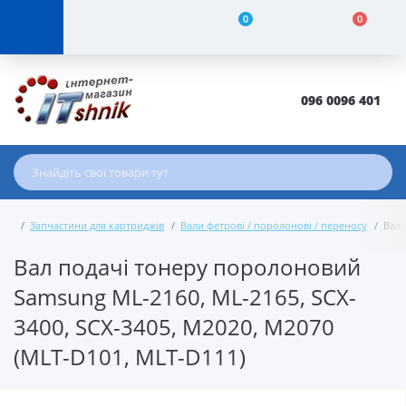
0
0
096 0096 401
Запчастини для картриджів
Вали фетрові / поролонові / переносу
Вал 
Вал подачі тонеру поролоновий
Samsung ML-2160, ML-2165, SCX-
3400, SCX-3405, M2020, M2070
(MLT-D101, MLT-D111)