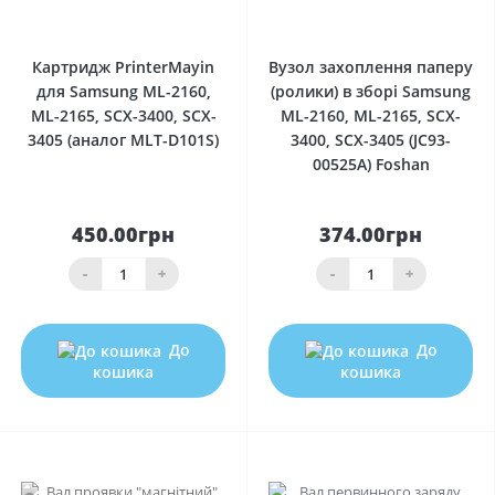
0
0
Картридж PrinterMayin
Вузол захоплення паперу
для Samsung ML-2160,
(ролики) в зборі Samsung
ML-2165, SCX-3400, SCX-
ML-2160, ML-2165, SCX-
3405 (аналог MLT-D101S)
3400, SCX-3405 (JC93-
00525A) Foshan
450.00грн
374.00грн
-
+
-
+
До
До
кошика
кошика