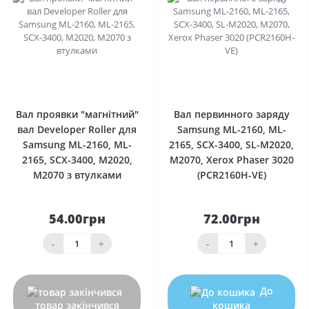
0
0
Вал проявки "магнітний"
Вал первинного заряду
вал Developer Roller для
Samsung ML-2160, ML-
Samsung ML-2160, ML-
2165, SCX-3400, SL-M2020,
2165, SCX-3400, M2020,
M2070, Xerox Phaser 3020
M2070 з втулками
(PCR2160H-VE)
54.00грн
72.00грн
-
+
-
+
До
товар закінчився
кошика