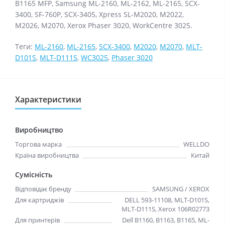
B1165 MFP, Samsung ML-2160, ML-2162, ML-2165, SCX-
3400, SF-760P, SCX-3405, Xpress SL-M2020, M2022,
M2026, M2070, Xerox Phaser 3020, WorkCentre 3025.
Теги:
ML-2160
,
ML-2165
,
SCX-3400
,
M2020
,
M2070
,
MLT-
D101S
,
MLT-D111S
,
WC3025
,
Phaser 3020
Характеристики
Виробництво
Торгова марка
WELLDO
Країна виробництва
Китай
Сумісність
Відповідає бренду
SAMSUNG / XEROX
Для картриджів
DELL 593-11108, MLT-D101S,
MLT-D111S, Xerox 106R02773
Для принтерів
Dell B1160, B1163, B1165, ML-