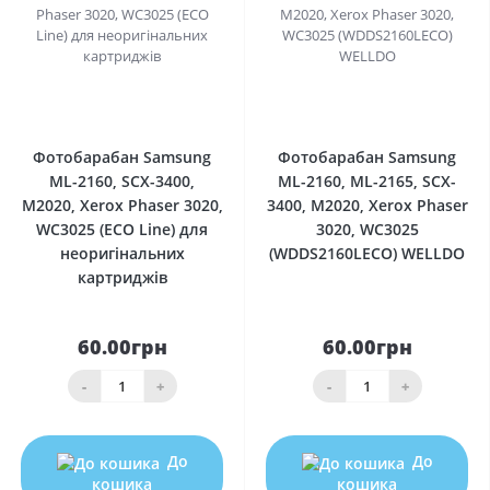
0
0
Фотобарабан Samsung
Фотобарабан Samsung
ML-2160, SCX-3400,
ML-2160, ML-2165, SCX-
M2020, Xerox Phaser 3020,
3400, M2020, Xerox Phaser
WC3025 (ECO Line) для
3020, WC3025
неоригінальних
(WDDS2160LECO) WELLDO
картриджів
60.00грн
60.00грн
-
+
-
+
До
До
кошика
кошика