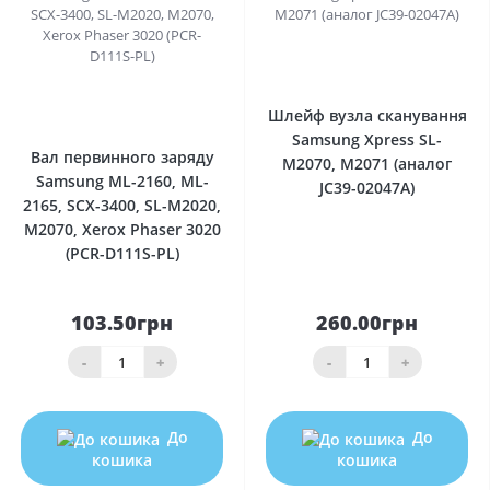
0
0
Шлейф вузла сканування
Samsung Xpress SL-
Вал первинного заряду
M2070, M2071 (аналог
Samsung ML-2160, ML-
JC39-02047A)
2165, SCX-3400, SL-M2020,
M2070, Xerox Phaser 3020
(PCR-D111S-PL)
103.50грн
260.00грн
-
+
-
+
До
До
кошика
кошика