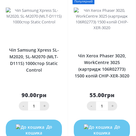
Популярний
0
0
Чіп Samsung Xpress SL-
Чіп Xerox Phaser 3020,
M2020, SL-M2070 (MLT-
WorkCentre 3025
D111S) 1000стор Static
(картридж 106R02773)
Control
1500 копій CHIP-XER-3020
90.00грн
55.00грн
-
+
-
+
До
До
кошика
кошика