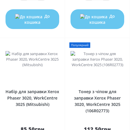
До
До
кошика
кошика
Популярний
0
0
Набір для заправки Xerox
Тонер з чіпом для
Phaser 3020, WorkCentre
заправки Xerox Phaser
3025 (Mitsubishi)
3020, WorkCentre 3025
(106R02773)
85.50грн
112.50грн