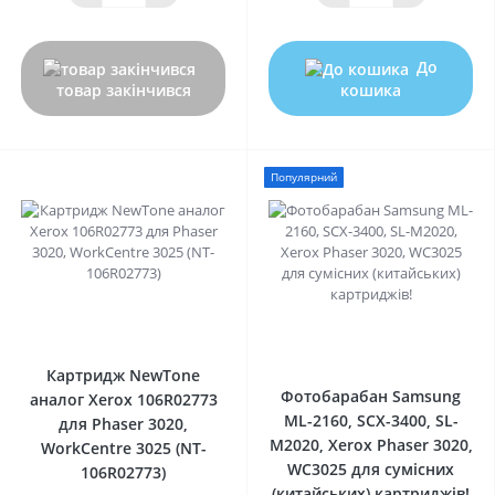
До
товар закінчився
кошика
Популярний
0
0
Картридж NewTone
Фотобарабан Samsung
аналог Xerox 106R02773
ML-2160, SCX-3400, SL-
для Phaser 3020,
M2020, Xerox Phaser 3020,
WorkCentre 3025 (NT-
WC3025 для сумісних
106R02773)
(китайських) картриджів!