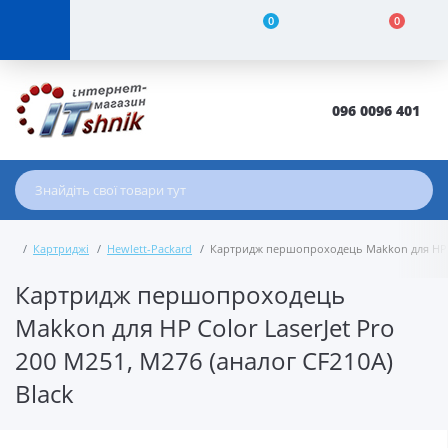
0
0
096 0096 401
Картриджі
Hewlett-Packard
Картридж першопроходець Makkon для HP Col
Картридж першопроходець
Makkon для HP Color LaserJet Pro
200 M251, M276 (аналог CF210A)
Black