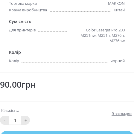
Торгова марка
MAKKON
Країна виробництва
Китай
Сумісність
Для принтерів
Color LaserJet Pro 200
M251nw, M251n, M276n,
M276nw
Колір
Колір
чорний
90.00грн
Кількість:
В закладки
-
+