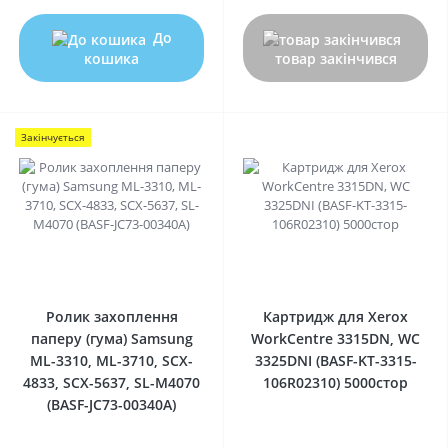
До
кошика
товар закінчився
Закінчується
0
0
Ролик захоплення
Картридж для Xerox
паперу (гума) Samsung
WorkCentre 3315DN, WC
ML-3310, ML-3710, SCX-
3325DNI (BASF-KT-3315-
4833, SCX-5637, SL-M4070
106R02310) 5000стор
(BASF-JC73-00340A)