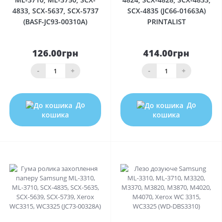
4833, SCX-5637, SCX-5737
SCX-4835 (JC66-01663A)
(BASF-JC93-00310A)
PRINTALIST
126.00грн
414.00грн
-
+
-
+
До
До
кошика
кошика