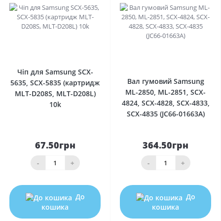
0
0
Чіп для Samsung SCX-
Вал гумовий Samsung
5635, SCX-5835 (картридж
ML-2850, ML-2851, SCX-
MLT-D208S, MLT-D208L)
4824, SCX-4828, SCX-4833,
10k
SCX-4835 (JC66-01663A)
67.50грн
364.50грн
-
+
-
+
До
До
кошика
кошика