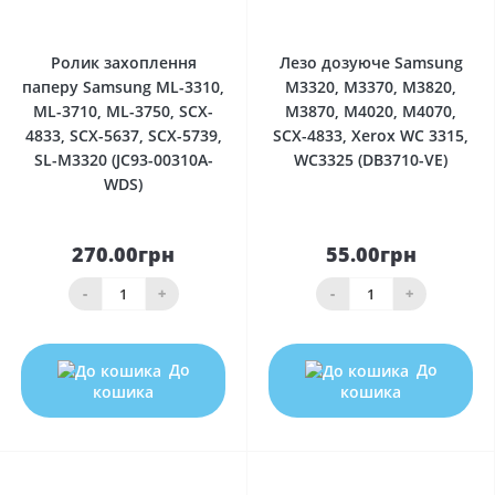
0
0
Ролик захоплення
Лезо дозуюче Samsung
паперу Samsung ML-3310,
M3320, M3370, M3820,
ML-3710, ML-3750, SCX-
M3870, M4020, M4070,
4833, SCX-5637, SCX-5739,
SCX-4833, Xerox WC 3315,
SL-M3320 (JC93-00310A-
WC3325 (DB3710-VE)
WDS)
270.00грн
55.00грн
-
+
-
+
До
До
кошика
кошика