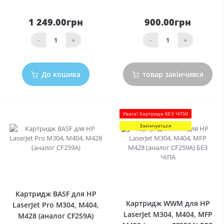
1 249.00грн
900.00грн
-
+
-
+
До кошика
товар закінчився
Увага! Картридж БЕЗ ЧІПА!
Закінчується
0
0
Картридж BASF для HP
Картридж WWM для HP
LaserJet Pro M304, M404,
LaserJet M304, M404, MFP
M428 (аналог CF259A)