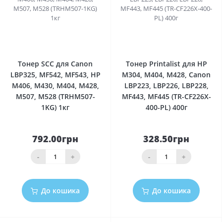
0
0
Тонер SCC для Canon
Тонер Printalist для HP
LBP325, MF542, MF543, HP
M304, M404, M428, Canon
M406, M430, M404, M428,
LBP223, LBP226, LBP228,
M507, M528 (TRHM507-
MF443, MF445 (TR-CF226X-
1KG) 1кг
400-PL) 400г
792.00грн
328.50грн
-
+
-
+
До кошика
До кошика