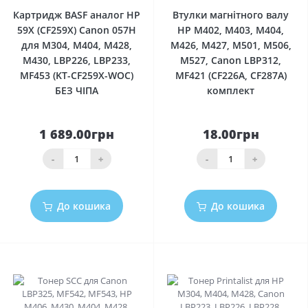
Картридж BASF аналог HP
Втулки магнітного валу
59X (CF259X) Canon 057H
HP M402, M403, M404,
для M304, M404, M428,
M426, M427, M501, M506,
M430, LBP226, LBP233,
M527, Canon LBP312,
MF453 (KT-CF259X-WOC)
MF421 (CF226A, CF287A)
БЕЗ ЧІПА
комплект
1 689.00грн
18.00грн
-
+
-
+
До кошика
До кошика