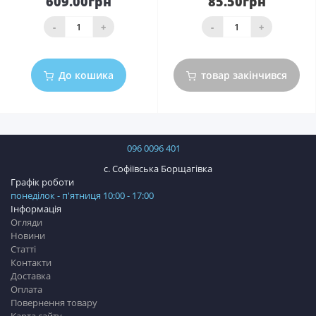
609.00грн
85.50грн
-
+
-
+
До кошика
товар закінчився
096 0096 401
с. Софіївська Борщагівка
Графік роботи
понеділок - п'ятниця 10:00 - 17:00
Інформація
Огляди
Новини
Статті
Контакти
Доставка
Оплата
Повернення товару