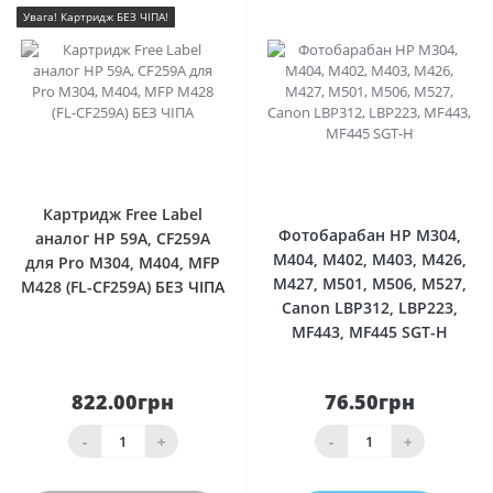
Увага! Картридж БЕЗ ЧІПА!
0
0
Картридж Free Label
Фотобарабан HP M304,
аналог HP 59A, CF259A
M404, M402, M403, M426,
для Pro M304, M404, MFP
M427, M501, M506, M527,
M428 (FL-CF259A) БЕЗ ЧІПА
Canon LBP312, LBP223,
MF443, MF445 SGT-H
822.00грн
76.50грн
-
+
-
+