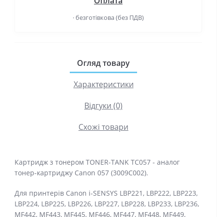
Оплата
· безготівкова (без ПДВ)
Огляд товару
Характеристики
Відгуки (0)
Схожі товари
Картридж з тонером TONER-TANK TC057 - аналог
тонер-картриджу Canon 057 (3009C002).
Для принтерів Canon i-SENSYS LBP221, LBP222, LBP223,
LBP224, LBP225, LBP226, LBP227, LBP228, LBP233, LBP236,
MF442, MF443, MF445, MF446, MF447, MF448, MF449,