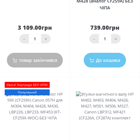
M428 (аналог CF259A) БЕЗ
ЧІПА
3 109.00грн
739.00грн
-
+
-
+
товар закінчився
До кошика
Увага! Картридж БЕЗ ЧІПА!
Популярний
0
0