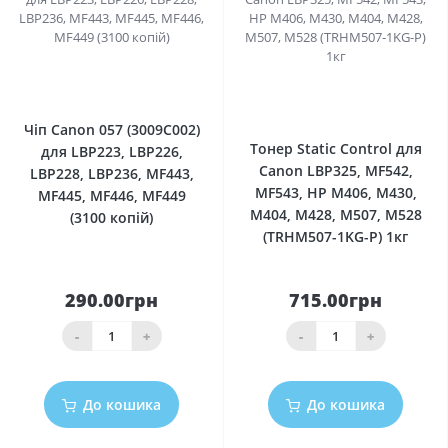
0
0
Чіп Canon 057 (3009C002)
Тонер Static Control для
для LBP223, LBP226,
Canon LBP325, MF542,
LBP228, LBP236, MF443,
MF543, HP M406, M430,
MF445, MF446, MF449
M404, M428, M507, M528
(3100 копій)
(TRHM507-1KG-P) 1кг
290.00грн
715.00грн
-
+
-
+
До кошика
До кошика