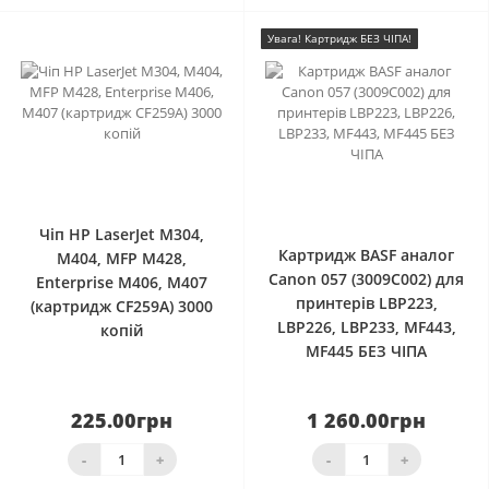
Увага! Картридж БЕЗ ЧІПА!
0
0
Чіп HP LaserJet M304,
Картридж BASF аналог
M404, MFP M428,
Canon 057 (3009C002) для
Enterprise M406, M407
принтерів LBP223,
(картридж CF259A) 3000
LBP226, LBP233, MF443,
копiй
MF445 БЕЗ ЧІПА
225.00грн
1 260.00грн
-
+
-
+