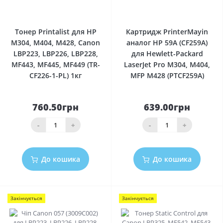
0
0
Тонер Printalist для HP
Картридж PrinterMayin
M304, M404, M428, Canon
аналог HP 59A (CF259A)
LBP223, LBP226, LBP228,
для Hewlett-Packard
MF443, MF445, MF449 (TR-
LaserJet Pro M304, M404,
CF226-1-PL) 1кг
MFP M428 (PTCF259A)
760.50грн
639.00грн
-
+
-
+
До кошика
До кошика
Закінчується
Закінчується