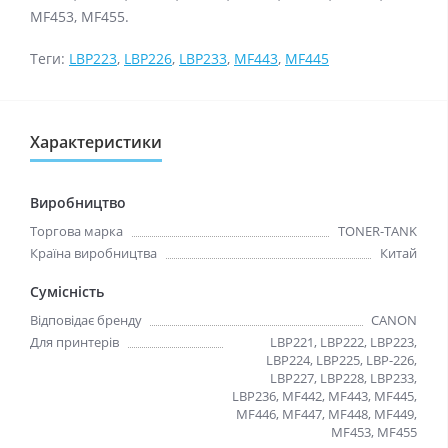
MF453, MF455.
Теги:
LBP223
,
LBP226
,
LBP233
,
MF443
,
MF445
Характеристики
Виробництво
Торгова марка
TONER-TANK
Країна виробництва
Китай
Сумісність
Відповідає бренду
CANON
Для принтерів
LBP221, LBP222, LBP223,
LBP224, LBP225, LBP-226,
LBP227, LBP228, LBP233,
LBP236, MF442, MF443, MF445,
MF446, MF447, MF448, MF449,
MF453, MF455