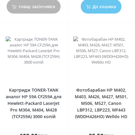
товар закінчився
До кошика
0
0
Картридж TONER-TANK
Фотобарабан HP M402,
аналог HP 59A CF259A для
M403, M426, M427, M501,
Hewlett-Packard LaserJet
M506, M527, Canon
Pro M304, M404, M428
LBP312, LBP223, MF443
(TCF259A) 3000 копій
(WDDH426HD) Welldo HD