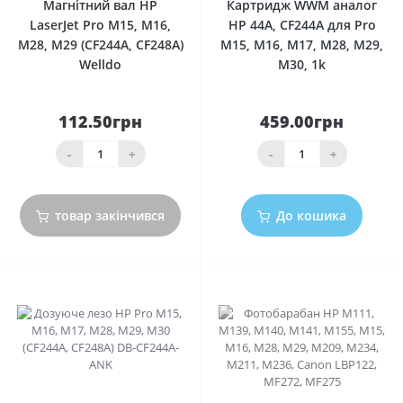
Магнітний вал HP
Картридж WWM аналог
LaserJet Pro M15, M16,
HP 44A, CF244A для Pro
M28, M29 (CF244A, CF248A)
M15, M16, M17, M28, M29,
Welldo
M30, 1k
112.50грн
459.00грн
-
+
-
+
товар закінчився
До кошика