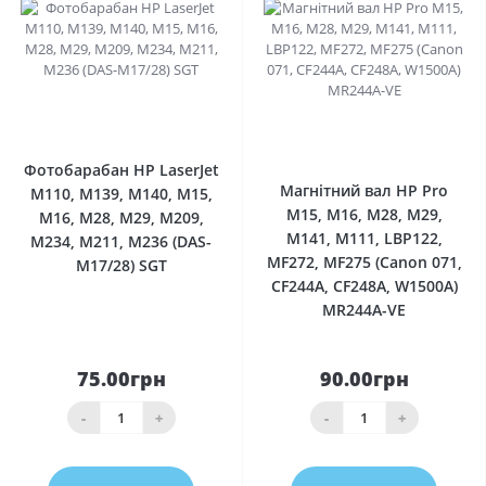
0
0
Фотобарабан HP LaserJet
Магнітний вал HP Pro
M110, M139, M140, M15,
M15, M16, M28, M29,
M16, M28, M29, M209,
M141, M111, LBP122,
M234, M211, M236 (DAS-
MF272, MF275 (Canon 071,
M17/28) SGT
CF244A, CF248A, W1500A)
MR244A-VE
75.00грн
90.00грн
-
+
-
+