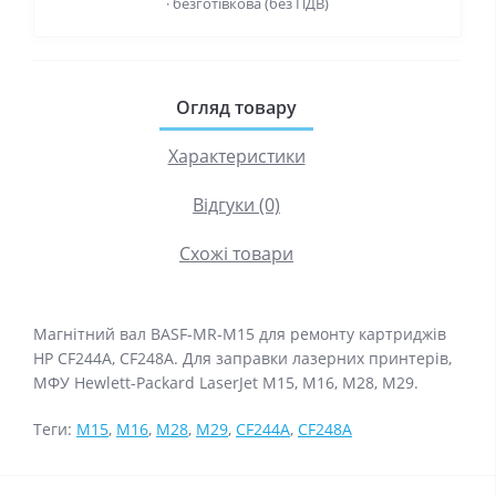
· безготівкова (без ПДВ)
Огляд товару
Характеристики
Відгуки (0)
Схожі товари
Магнітний вал BASF-MR-M15 для ремонту картриджів
HP CF244A, CF248A. Для заправки лазерних принтерів,
МФУ Hewlett-Packard LaserJet M15, M16, M28, M29.
Теги:
M15
,
M16
,
M28
,
M29
,
CF244A
,
CF248A