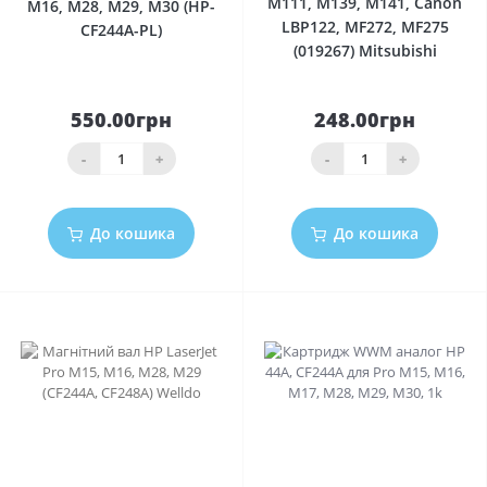
M111, M139, M141, Canon
M16, M28, M29, M30 (HP-
LBP122, MF272, MF275
CF244A-PL)
(019267) Mitsubishi
550.00грн
248.00грн
-
+
-
+
До кошика
До кошика
0
0