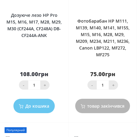
0
0
Дозуюче лезо HP Pro
Фотобарабан HP M111,
M15, M16, M17, M28, M29,
M139, M140, M141, M155,
M30 (CF244A, CF248A) DB-
M15, M16, M28, M29,
CF244A-ANK
M209, M234, M211, M236,
Canon LBP122, MF272,
MF275
108.00грн
75.00грн
-
+
-
+
До кошика
товар закінчився
Популярний