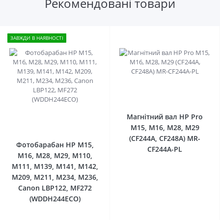
Рекомендовані товари
ЗАВЖДИ В НАЯВНОСТІ
0
Магнітний вал HP Pro
0
M15, M16, M28, M29
(CF244A, CF248A) MR-
Фотобарабан HP M15,
CF244A-PL
M16, M28, M29, M110,
M111, M139, M141, M142,
M209, M211, M234, M236,
Canon LBP122, MF272
(WDDH244ECO)