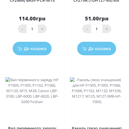
CF248A) BASF-PCR-M15
CF279A (TDH127-65) 65г
114.00грн
51.00грн
-
+
-
+
До кошика
До кошика
0
0
Вал первинного заряду
Ракель (лезо очищення)