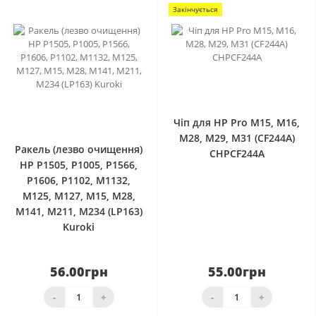
Закінчується
0
0
Чіп для HP Pro M15, M16,
M28, M29, M31 (CF244A)
Ракель (лезво очищення)
CHPCF244A
HP P1505, P1005, P1566,
P1606, P1102, M1132,
M125, M127, M15, M28,
M141, M211, M234 (LP163)
Kuroki
56.00грн
55.00грн
-
+
-
+