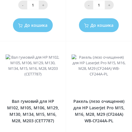
-
+
-
+
До кошика
До кошика
0
0
Вал гумовий для HP
Ракель (лезо очищення)
M102, M105, M106, M129,
для HP LaserJet Pro M15,
M130, M134, M15, M16,
M16, M28, M29 (CF244A)
M28, M203 (CET7787)
WB-CF244A-PL