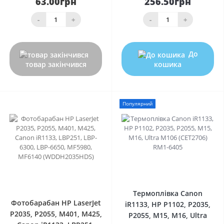
63.00грн
256.50грн
-
+
-
+
До
товар закінчився
кошика
Популярний
0
0
Термоплівка Canon
Фотобарабан HP LaserJet
iR1133, HP P1102, P2035,
P2035, P2055, M401, M425,
P2055, M15, M16, Ultra