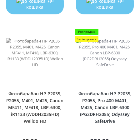
До
До
кошика
кошика
Розпродаж
Закінчується
0
0
Фотобарабан HP P2035,
Фотобарабан HP P2035,
P2055, M401, M425, Canon
P2055, Pro 400 M401,
MF411, MF418, LBP-6300,
M425, Canon LBP-6300
iR1133 (WDDH2035HD)
(PG2DRH2055) Odyssey
Welldo HD
SafeDrive