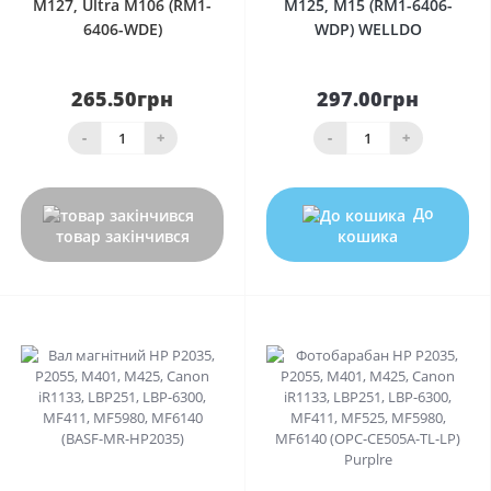
M127, Ultra M106 (RM1-
M125, M15 (RM1-6406-
6406-WDE)
WDP) WELLDO
265.50грн
297.00грн
-
+
-
+
До
товар закінчився
кошика
0