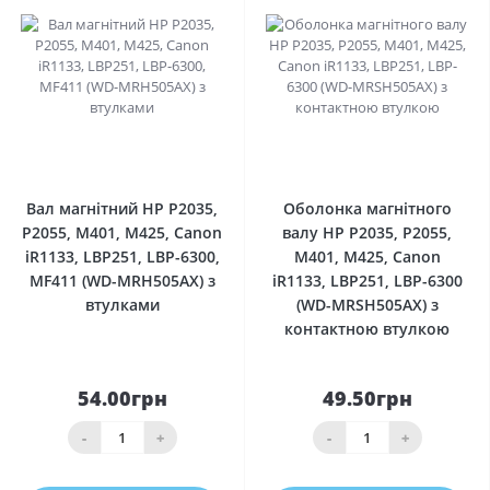
0
0
Вал магнітний HP P2035,
Оболонка магнітного
P2055, M401, M425, Canon
валу HP P2035, P2055,
iR1133, LBP251, LBP-6300,
M401, M425, Canon
MF411 (WD-MRH505AX) з
iR1133, LBP251, LBP-6300
втулками
(WD-MRSH505AX) з
контактною втулкою
54.00грн
49.50грн
-
+
-
+