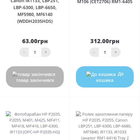
Canon iR1133, LBP251,
M106 (CET2706) RM1-6405
LBP-6300, LBP-6650,
MF5980, MF6140
(WDDH2035HDS)
63.00грн
312.00грн
-
+
-
+
До
товар закінчився
кошика