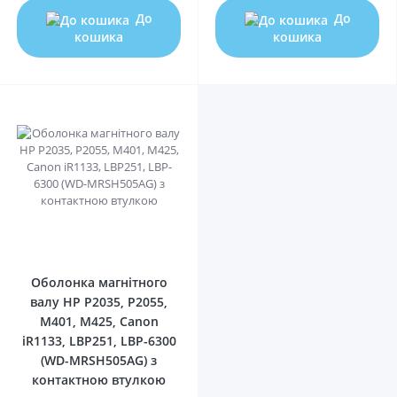
До
До
кошика
кошика
0
Оболонка магнітного
валу HP P2035, P2055,
M401, M425, Canon
iR1133, LBP251, LBP-6300
(WD-MRSH505AG) з
контактною втулкою