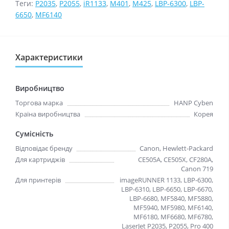
Теги:
P2035
,
P2055
,
iR1133
,
M401
,
M425
,
LBP-6300
,
LBP-
6650
,
MF6140
Характеристики
Виробництво
Торгова марка
HANP Cyben
Країна виробництва
Корея
Сумісність
Відповідає бренду
Canon, Hewlett-Packard
Для картриджів
CE505A, CE505X, CF280A,
Canon 719
Для принтерів
imageRUNNER 1133, LBP-6300,
LBP-6310, LBP-6650, LBP-6670,
LBP-6680, MF5840, MF5880,
MF5940, MF5980, MF6140,
MF6180, MF6680, MF6780,
LaserJet P2035, P2055, Pro 400