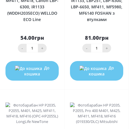
MF411, MF418, Canon LBP-
iR1133, LBP251, LBP-6300,
6300, iR1133
LBP-6650, MF411, MF5980,
(WDDH2035ECO) WELLDO
MF6140 FOSHAN з
ECO Line
втулками
54.00грн
81.00грн
-
+
-
+
До
До
кошика
кошика