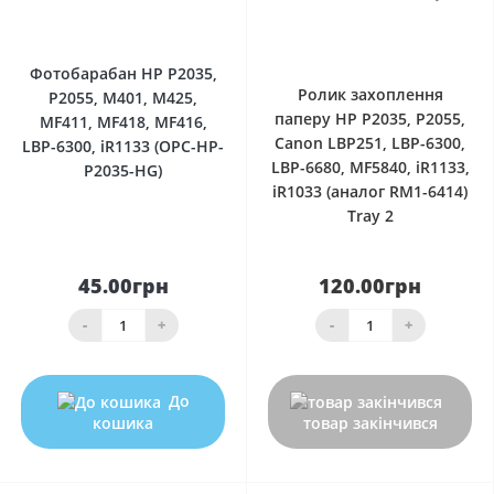
0
0
Фотобарабан HP P2035,
Ролик захоплення
P2055, M401, M425,
паперу HP P2035, P2055,
MF411, MF418, MF416,
Canon LBP251, LBP-6300,
LBP-6300, iR1133 (OPC-HP-
LBP-6680, MF5840, iR1133,
P2035-HG)
iR1033 (аналог RM1-6414)
Tray 2
45.00грн
120.00грн
-
+
-
+
До
кошика
товар закінчився