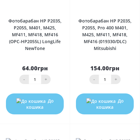
0
0
Фотобарабан HP P2035,
Фотобарабан HP P2035,
P2055, M401, M425,
P2055, Pro 400 M401,
MF411, MF418, MF416
M425, MF411, MF418,
(OPC-HP2055L) LongLife
MF416 (019330/DLC)
NewTone
Mitsubishi
64.00грн
154.00грн
-
+
-
+
До
До
кошика
кошика