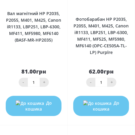
0
Вал магнітний HP P2035,
Фотобарабан HP P2035,
P2055, M401, M425, Canon
P2055, M401, M425, Canon
iR1133, LBP251, LBP-6300,
iR1133, LBP251, LBP-6300,
MF411, MF5980, MF6140
MF411, MF525, MF5980,
(BASF-MR-HP2035)
MF6140 (OPC-CE505A-TL-
LP) Purplre
81.00грн
62.00грн
-
+
-
+
До
До
кошика
кошика