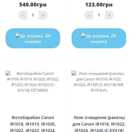
540.00грн
123.00грн
-
+
-
+
До
До
кошика
кошика
0
0
Фотобарабан Canon
Лезо очищення (ракель)
iR1018, iR1019, iR1020,
для Canon iR1018, iR1022,
iR1022, iR1023, iR1024,
iR1024, iR1435 (C-EXV18)