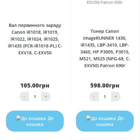
0
0
Вал первинного заряду
Тонер Canon
Canon iR1018, iR1019,
imageRUNNER 1430,
iR1022, iR1024, iR1025,
iR1435, LBP-3410, LBP-
iR1435 (PCR-iR1018-PL) C-
3460, HP P3005, P3015,
EXV18, C-EXV50
M521, M525 (NPG-68, C-
EXV50) Patron 690г
105.00грн
598.00грн
-
+
-
+
До
До
кошика
кошика