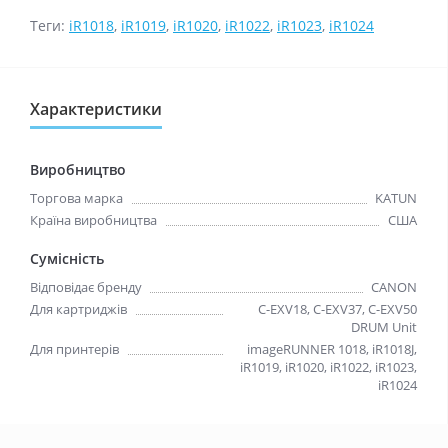
Теги:
iR1018
,
iR1019
,
iR1020
,
iR1022
,
iR1023
,
iR1024
Характеристики
Виробництво
Торгова марка
KATUN
Країна виробництва
США
Сумісність
Відповідає бренду
CANON
Для картриджів
C-EXV18, C-EXV37, C-EXV50
DRUM Unit
Для принтерів
imageRUNNER 1018, iR1018J,
iR1019, iR1020, iR1022, iR1023,
iR1024