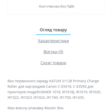
· безготівкова (без ПДВ)
Огляд товару
Характеристики
Відгуки (0)
Схожі товари
Вал первинного заряду KATUN 51128 Primary Charge
Roller для картриджiв Canon C-EXV18, C-EXV50 для
принтерiв imageRUNNER 1018, iR1018J, iR1019, iR1020,
iR1022, iR1023, iR1024, iR1740, iR1750, iR1435.
Має власну упаковку Master Box.