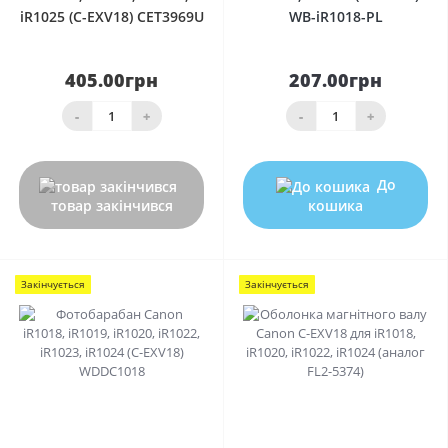
iR1025 (C-EXV18) CET3969U
WB-iR1018-PL
405.00грн
207.00грн
-
+
-
+
До
товар закінчився
кошика
Закінчується
Закінчується
0
0