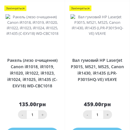
Закінчується
Закінчується
0
0
Ракель (лезо очищення)
Вал гумовий HP LaserJet
Canon iR1018, iR1019,
P3015, M521, M525, Canon
iR1020, iR1022, iR1023,
iR1430, iR1435 (LPR-
iR1024, iR1025, iR1435 (C-
P3015HQ-VE) VEAYE
EXV18) WD-CBC1018
135.00грн
459.00грн
-
+
-
+