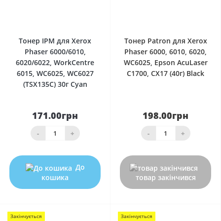
0
0
Тонер IPM для Xerox
Тонер Patron для Xerox
Phaser 6000/6010,
Phaser 6000, 6010, 6020,
6020/6022, WorkCentre
WC6025, Epson AcuLaser
6015, WC6025, WC6027
C1700, CX17 (40г) Black
(TSX135C) 30г Cyan
171.00грн
198.00грн
-
+
-
+
До
кошика
товар закінчився
Закінчується
Закінчується