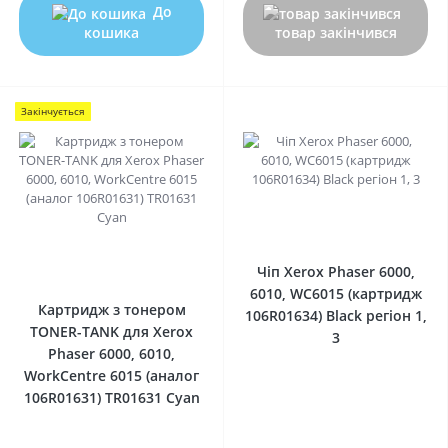
До
кошика
товар закінчився
Закінчується
0
0
Чіп Xerox Phaser 6000,
6010, WC6015 (картридж
Картридж з тонером
106R01634) Black регіон 1,
TONER-TANK для Xerox
3
Phaser 6000, 6010,
WorkCentre 6015 (аналог
106R01631) TR01631 Cyan