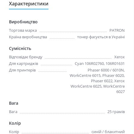
Характеристики
Виробництво
Торгова марка
PATRON
Країна виробництва
тонер фасується в Україні
Сумісність
Відповідає бренду
Xerox
Для картриджів
Cyan 106R02760, 106R01631
Для принтерів
Phaser 6000 / 6010N,
WorkCentre 6015, Phaser 6020,
Phaser 6022, Xerox
WorkCentre 6025, WorkCentre
6027
Вага
Вага
25 грамів
Колір
Колір
синій / блакитний