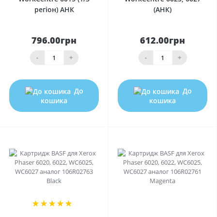
регіон) АНК
(АНК)
796.00грн
612.00грн
-
+
-
+
До
До
кошика
кошика
2
0