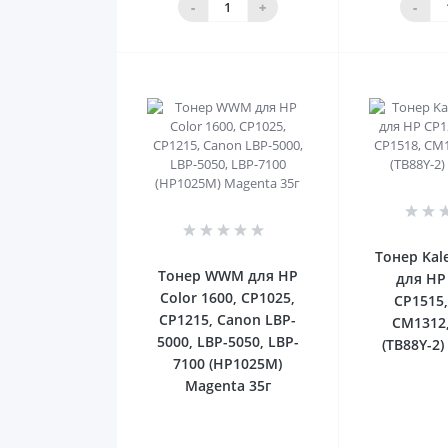
-
+
-
0
Тонер Kal
Тонер WWM для HP
для HP
Color 1600, CP1025,
CP1515,
CP1215, Canon LBP-
CM1312
5000, LBP-5050, LBP-
(TB88Y-2)
7100 (HP1025M)
Magenta 35г