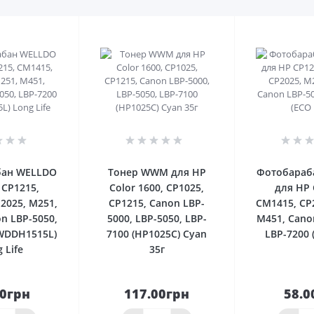
0
0
бан WELLDO
Тонер WWM для HP
Фотобараб
 CP1215,
Color 1600, CP1025,
для HP 
2025, M251,
CP1215, Canon LBP-
CM1415, CP
n LBP-5050,
5000, LBP-5050, LBP-
M451, Cano
(WDDH1515L)
7100 (HP1025C) Cyan
LBP-7200 
 Life
35г
00грн
117.00грн
58.0
До
До
шика
кошика
кош