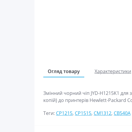
Огляд товару
Характеристики
Змінний чорний чіп JYD-H1215K1 для 
копій) до принтерів Hewlett-Packard C
Теги:
CP1215
,
CP1515
,
CM1312
,
CB540A