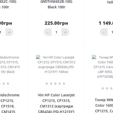
52C-100)
(WDTHM452B-100)
Yel
 100г
Black 100г
00грн
225.00грн
1 149
До
До
шика
кошика
кош
+
-
+
-
0
0
eidochrome
Чіп HP Color LaserJet
Тонер WW
 CP1215,
CP1215, CP1515,
Color 160
 CP1518,
CM1312 (картридж
CP1215, C
, CM1415
CB543A) JYD-H1215Y1