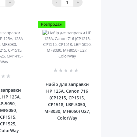
+
-
+
Розпродаж
0
0
Набір для заправки
 заправки
HP 125A, Canon 716
, HP 125A,
(CP1215, CP1515,
BP-5050,
CP1518, LBP-5050,
 MF8050,
MF8030, MF8050) U27,
 CP1515,
ColorWay
 CP1525,
ColorWay