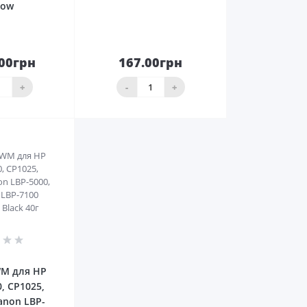
low
.00грн
167.00грн
До
До
ика
кошика
+
-
+
0
M для HP
0, CP1025,
anon LBP-