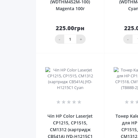
(WDTHM452M-100)
(WDTHM4
Magenta 100г
Cyan
225.00грн
225.
До
кошика
ко
-
+
-
0
Чіп HP Color LaserJet
Тонер Kal
CP1215, CP1515,
для HP
CM1312 (картридж
CP1515,
CB541A) JYD-H1215C1
CM1312