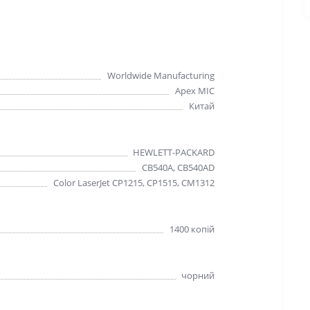
Worldwide Manufacturing
Apex MIC
Китай
HEWLETT-PACKARD
CB540A, CB540AD
Color LaserJet CP1215, CP1515, CM1312
1400 копiй
чорний