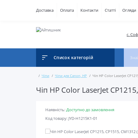
Доставка
Оплата
Контакти
Статті
Огляди
с. Со
Список категорій
Чіпи
Чіпи для Canon, HP
Чіп HP Color LaserJet CP12
Чіп HP Color LaserJet CP121
Наявність:
Доступно до замовлення
Код товару: JYD-H1215K1-01