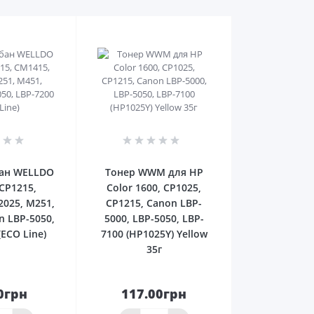
0
0
ан WELLDO
Тонер WWM для HP
CP1215,
Color 1600, CP1025,
2025, M251,
CP1215, Canon LBP-
n LBP-5050,
5000, LBP-5050, LBP-
(ECO Line)
7100 (HP1025Y) Yellow
35г
0грн
117.00грн
До
До
ика
кошика