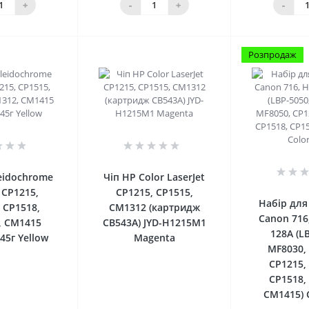
+
-
+
-
Розпродаж
0
0
eidochrome
Чіп HP Color LaserJet
 CP1215,
CP1215, CP1515,
Набір для
 CP1518,
CM1312 (картридж
Canon 716
, CM1415
CB543A) JYD-H1215M1
128A (L
 45г Yellow
Magenta
MF8030,
CP1215,
CP1518,
CM1415) 