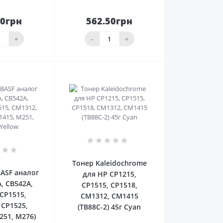
50грн
562.50грн
До
До
ика
кошика
+
-
+
0
0
Тонер Kaleidochrome
ASF аналог
для HP CP1215,
, CB542A,
CP1515, CP1518,
(CP1515,
CM1312, CM1415
 CP1525,
(TB88C-2) 45г Cyan
251, M276)