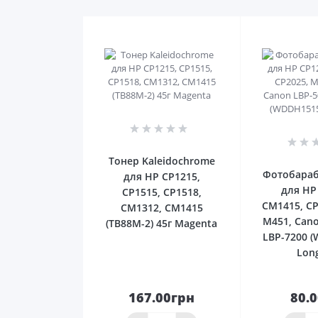
0
Тонер Kaleidochrome
Фотобара
для HP CP1215,
для HP
CP1515, CP1518,
CM1415, CP
CM1312, CM1415
M451, Cano
(TB88M-2) 45г Magenta
LBP-7200 
Long
167.00грн
80.
До
кошика
ко