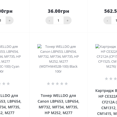
00грн
36.00грн
562.
До
До
шика
кошика
кош
+
-
+
-
0
0
Картридж B
ELLDO для
Тонер WELLDO для
HP CE322A
53, LBP654,
Canon LBP653, LBP654,
CF212A 
734, MF735,
MF732, MF734, MF735,
CM1312,
2, M277
HP M252, M277
CM1415, M