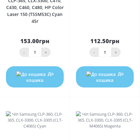
CLP-365, CLX-3300, C410,
C430, C460, C480, HP Color
Laser 150 (TSSM53C) Cyan
45г
153.00грн
112.50грн
-
+
-
+
До
До
кошика
кошика