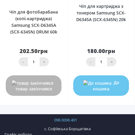
Чіп для картриджа з
Чіп для фотобарабана
тонером Samsung SCX-
(копі-картриджа)
D6345A (SCX-6345N) 20k
Samsung SCX-D6345A
(SCX-6345N) DRUM 60k
202.50грн
180.00грн
-
+
-
+
До
товар закінчився
кошика
096 0096 401
с. Софіївська Борщагівка
Графік роботи