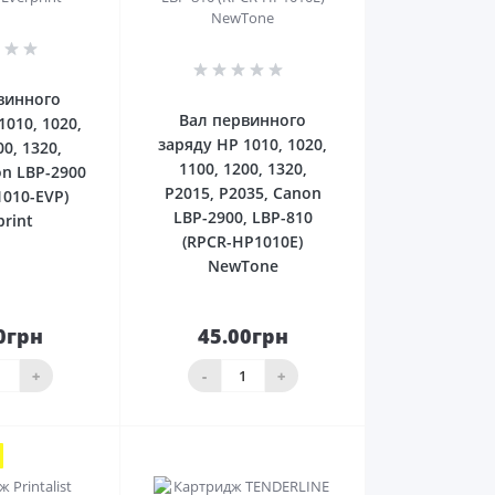
0
0
винного
Вал первинного
1010, 1020,
заряду HP 1010, 1020,
00, 1320,
1100, 1200, 1320,
on LBP-2900
P2015, P2035, Canon
1010-EVP)
LBP-2900, LBP-810
print
(RPCR-HP1010E)
NewTone
0грн
45.00грн
До
До
ика
кошика
+
-
+