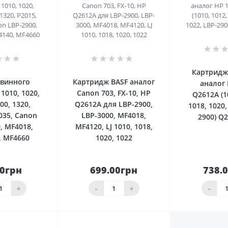
0
0
Картридж 
рвинного
Картридж BASF аналог
аналог 
1010, 1020,
Canon 703, FX-10, HP
Q2612A (1
00, 1320,
Q2612A для LBP-2900,
1018, 1020,
035, Canon
LBP-3000, MF4018,
2900) Q
, MF4018,
MF4120, LJ 1010, 1018,
, MF4660
1020, 1022
50грн
699.00грн
738.
До
До
шика
кошика
кош
+
-
+
-