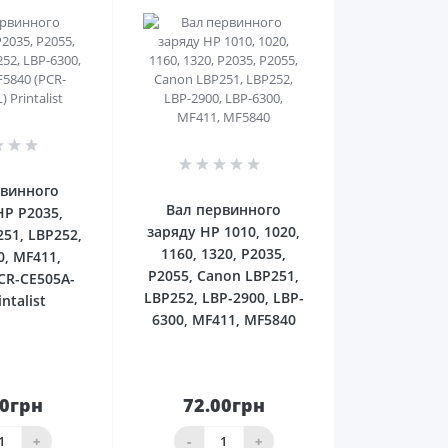
0
0
рвинного
Вал первинного
HP P2035,
заряду HP 1010, 1020,
251, LBP252,
1160, 1320, P2035,
0, MF411,
P2055, Canon LBP251,
CR-CE505A-
LBP252, LBP-2900, LBP-
intalist
6300, MF411, MF5840
00грн
72.00грн
До
До
шика
кошика
+
-
+