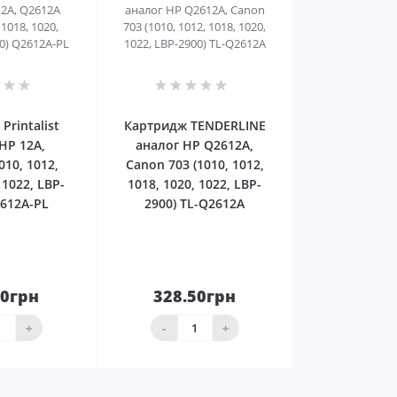
0
0
Printalist
Картридж TENDERLINE
HP 12A,
аналог HP Q2612A,
010, 1012,
Canon 703 (1010, 1012,
 1022, LBP-
1018, 1020, 1022, LBP-
2612A-PL
2900) TL-Q2612A
00грн
328.50грн
До
До
ика
кошика
+
-
+