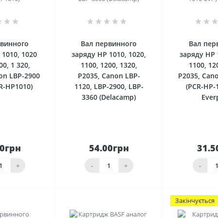
0
0
рвинного
Вал первинного
Вал пер
 1010, 1020
заряду HP 1010, 1020,
заряду HP 
00, 1 320,
1100, 1200, 1320,
1100, 12
on LBP-2900
P2035, Canon LBP-
P2035, Can
R-HP1010)
1120, LBP-2900, LBP-
(PCR-HP-
3360 (Delacamp)
Ever
00грн
54.00грн
31.5
До
До
шика
кошика
кош
+
-
+
-
Закінчується