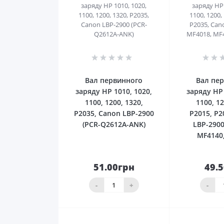
0
Вал первинного
Вал пе
заряду HP 1010, 1020,
заряду HP 
1100, 1200, 1320,
1100, 12
P2035, Canon LBP-2900
P2015, P2
(PCR-Q2612A-ANK)
LBP-2900
MF4140
51.00грн
49.
До
кошика
ко
-
+
-