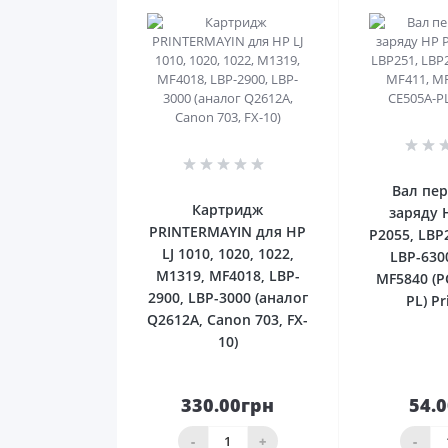
0
Вал пе
Картридж
заряду 
PRINTERMAYIN для HP
P2055, LBP
LJ 1010, 1020, 1022,
LBP-630
M1319, MF4018, LBP-
MF5840 (P
2900, LBP-3000 (аналог
PL) Pr
Q2612A, Canon 703, FX-
10)
330.00грн
54.
До
кошика
ко
-
+
-