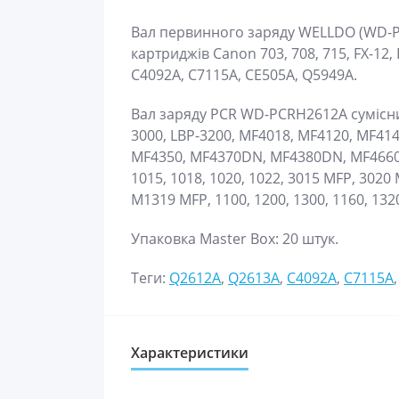
Вал первинного заряду WELLDO (WD-P
картриджів Canon 703, 708, 715, FX-12, 
C4092A, C7115A, CE505A, Q5949A.
Вал заряду PCR WD-PCRH2612A сумісни
3000, LBP-3200, MF4018, MF4120, MF41
MF4350, MF4370DN, MF4380DN, MF4660PL
1015, 1018, 1020, 1022, 3015 MFP, 3020
M1319 MFP, 1100, 1200, 1300, 1160, 132
Упаковка Master Box: 20 штук.
Теги:
Q2612A
,
Q2613A
,
C4092A
,
C7115A
Характеристики