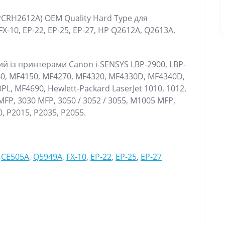
CRH2612A) OEM Quality Hard Type для
FX-10, EP-22, EP-25, EP-27, HP Q2612A, Q2613A,
й із принтерами Canon i-SENSYS LBP-2900, LBP-
40, MF4150, MF4270, MF4320, MF4330D, MF4340D,
, MF4690, Hewlett-Packard LaserJet 1010, 1012,
 MFP, 3030 MFP, 3050 / 3052 / 3055, M1005 MFP,
0, P2015, P2035, P2055.
,
CE505A
,
Q5949A
,
FX-10
,
EP-22
,
EP-25
,
EP-27