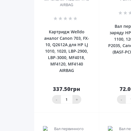
0
Вал пе
Картридж Welldo
заряду HP
аналог Canon 703, FX-
1100, 12
10, Q2612A для HP LJ
P2035, Can
1010, 1020, LBP-2900,
(BASF-PC
LBP-3000, MF4018,
MF4120, MF4140
AIRBAG
337.50грн
72.
До
кошика
ко
-
+
-