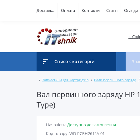
Доставка
Оплата
Контакти
Статті
Огляди
с. Со
Список категорій
Запчастини для картриджів
Вали первинного заряду
Вал первинного заряду HP 10
Type)
Наявність:
Доступно до замовлення
Код товару: WD-PCRH2612A-01