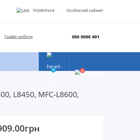
Українська
Особистий кабінет
Графік роботи
096 0096 401
0
0
0.00грн
00, L8450, MFC-L8600,
909.00грн