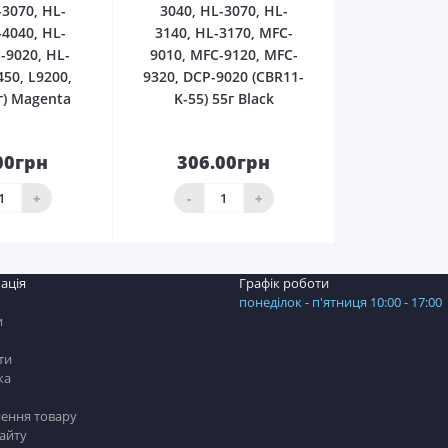
-3070, HL-
3040, HL-3070, HL-
-4040, HL-
3140, HL-3170, MFC-
-9020, HL-
9010, MFC-9120, MFC-
450, L9200,
9320, DCP-9020 (CBR11-
г) Magenta
K-55) 55г Black
00грн
306.00грн
До
До
шика
кошика
+
-
+
ація
Графік роботи
понеділок - п'ятниця 10:00 - 17:00
и
ти
ка
ення товару
сайту