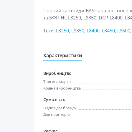
Чорний картридж BASF аналог тонер-к
та БФП HL-L8250, L8350, DCP-L8400, L84
Теги:
L8250
,
L8350
,
L8400
,
L8450
,
L8600
Характеристики
Виробництво
Торгова марка
Країна виробництва
Сумісність
Відповідає бренду
Для принтерів
Ресурс