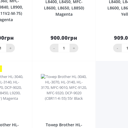
8360, MFC-
L8400, L8450, MFC-
L8400, L8
9840, L8900,
L8600, L8650, L8850)
L8600, L86
R11V2-M-75)
Magenta
Yel
agenta
00грн
900.00грн
909.
До
До
шика
кошика
кош
+
-
+
-
0
0
other HL-
Тонер Brother HL-