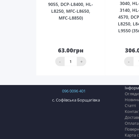
3040, HL
9055, DCP-L8400, HL-
3140, HL
L8250, MFC-L8650,
4570, DCP
MFC-L8850)
L8250, L8
L9550 (35
63.00грн
306.
До
кошика
ко
-
+
-
Інформ
096 0096 401
Огляди
Новин
с. Софіївська Борщагівка
Статті
Контак
Достав
Оплата
Поверн
Карта 