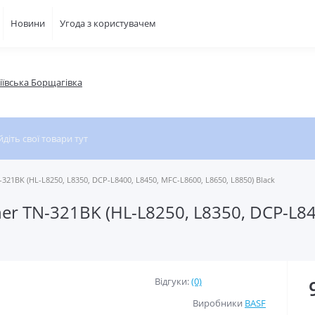
Новини
Угода з користувачем
фіївська Борщагівка
21BK (HL-L8250, L8350, DCP-L8400, L8450, MFC-L8600, L8650, L8850) Black
er TN-321BK (HL-L8250, L8350, DCP-L84
Відгуки:
(0)
Виробники
BASF