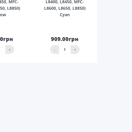
450, MFC-
L8400, L8450, MFC-
50, L8850)
L8600, L8650, L8850)
low
Cyan
00грн
909.00грн
До
До
ика
кошика
+
-
+