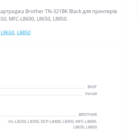
артриджа Brother TN-321BK Black для принтерів
50, MFC-L8600, L8650, L8850.
,
L8650
,
L8850
BASF
Китай
BROTHER
HL-L8250, L8350, DCP-L8400, L8450, MFC-L8600,
L8650, L8850