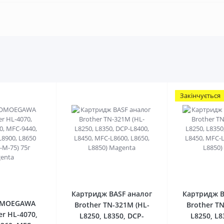
Закінчується
0
0
Картридж BASF аналог
Картридж B
OMOEGAWA
Brother TN-321M (HL-
Brother TN
er HL-4070,
L8250, L8350, DCP-
L8250, L8