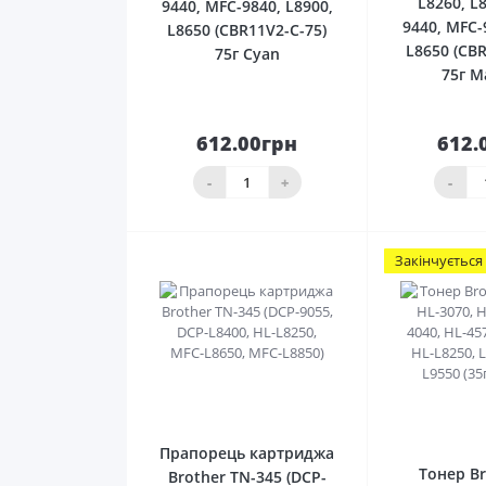
L8260, L
9440, MFC-9840, L8900,
9440, MFC-
L8650 (CBR11V2-C-75)
L8650 (CB
75г Cyan
75г M
612.00грн
612.
До
кошика
ко
-
+
-
Закінчується
0
Прапорець картриджа
Тонер Br
Brother TN-345 (DCP-