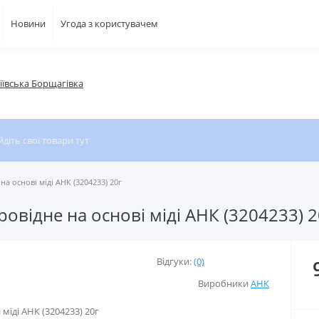
Новини
Угода з користувачем
фіївська Борщагівка
а основі міді АНК (3204233) 20г
овідне на основі міді АНК (3204233) 2
Відгуки:
(0)
Виробники
АНК