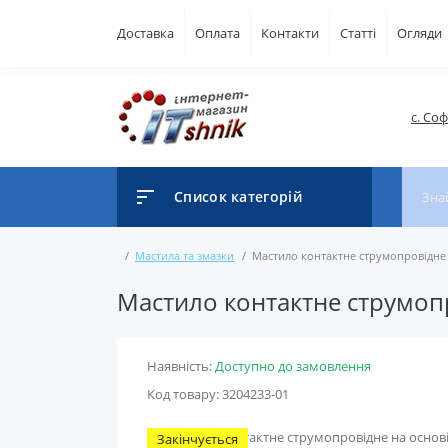
Доставка
Оплата
Контакти
Статті
Огляди
с. Со
Список категорій
Мастила та змазки
Мастило контактне струмопровідне н
Мастило контактне струмопр
Наявність:
Доступно до замовлення
Код товару: 3204233-01
Закінчується