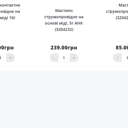
контактне
Мас
Мастило
овідне на
струмопро
струмопровідне на
міді 10г
(32042
основі міді, 5г АНК
(3204232)
00грн
239.00грн
85.0
До
До
шика
кошика
кош
+
-
+
-