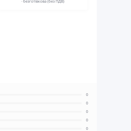
· безготівкова (без ПДВ)
0
0
0
0
0