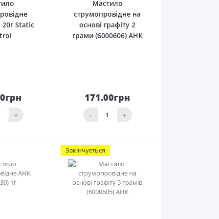
тило
Мастило
ровідне
струмопровідне на
20г Static
основі графіту 2
trol
грами (6000606) АНК
00грн
171.00грн
До
До
ика
кошика
+
-
+
Закінчується
0
0