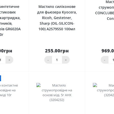
Мас
синтетичне
Мастило силіконове
струмоп
стикових
для фьюзера Kyocera,
CONCLUBE 
 картриджа,
Ricoh, Gestetner,
Con
пників,
Sharp (OIL-SILICON-
рів GR6020A
100) A2579550 100мл
0г
00грн
255.00грн
969.
До
До
шика
кошика
кош
+
-
+
-
0
0