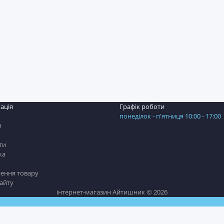
ація
Графік роботи
понеділок - п'ятниця 10:00 - 17:00
и
ти
ка
ення товару
сайту
інтернет-магазин Айтишник © 2026