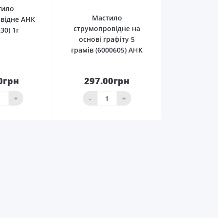
тило
Мастило
відне АНК
струмопровідне на
30) 1г
основі графіту 5
грамів (6000605) АНК
0грн
297.00грн
До
До
ика
кошика
+
-
+