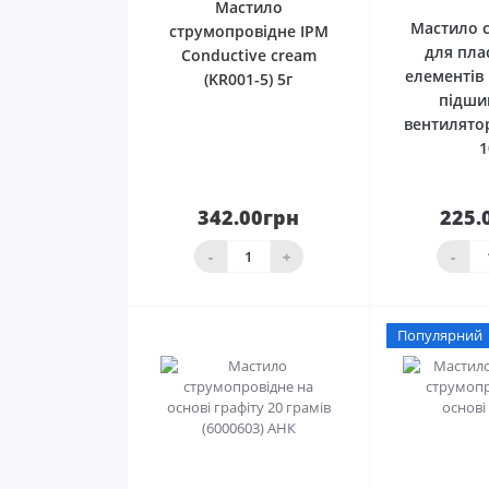
Мастило
Мастило 
струмопровідне IPM
для пла
Conductive cream
елементів
(KR001-5) 5г
підши
вентилято
1
342.00грн
225.
товар закінчився
ко
-
+
-
Популярний
0