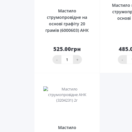
Мастило 
Мастило
струмопр
струмопровідне на
основі 
основі графіту 20
грамів (6000603) АНК
525.00грн
485.
До
кошика
ко
-
+
-
0
Мастило