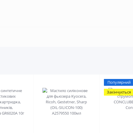
Популярний
Закінчується
0
0