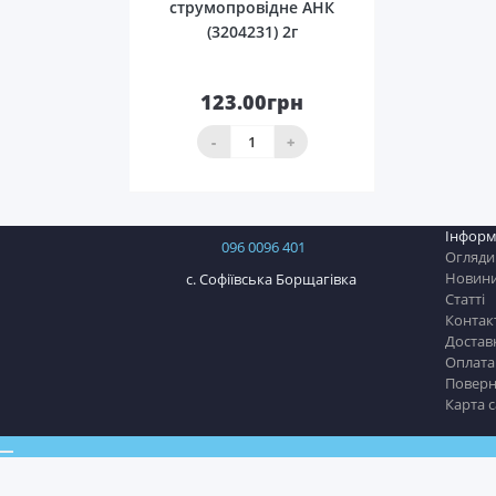
струмопровідне АНК
(3204231) 2г
123.00грн
До
кошика
-
+
Інформ
096 0096 401
Огляди
Новин
с. Софіївська Борщагівка
Статті
Контак
Достав
Оплата
Поверн
Карта 