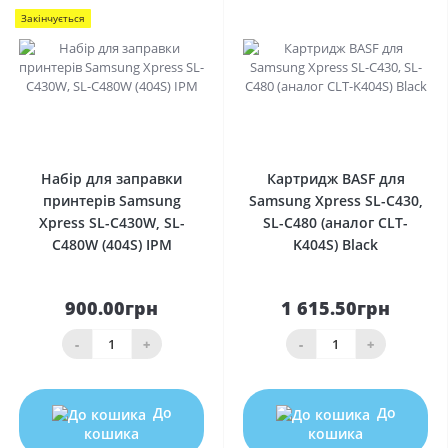
Закінчується
0
0
Набір для заправки
Картридж BASF для
принтерів Samsung
Samsung Xpress SL-C430,
Xpress SL-C430W, SL-
SL-C480 (аналог CLT-
C480W (404S) IPM
K404S) Black
900.00грн
1 615.50грн
-
+
-
+
До
До
кошика
кошика