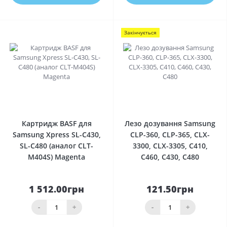
Закінчується
0
0
Картридж BASF для
Лезо дозування Samsung
Samsung Xpress SL-C430,
CLP-360, CLP-365, CLX-
SL-C480 (аналог CLT-
3300, CLX-3305, C410,
M404S) Magenta
C460, C430, C480
1 512.00грн
121.50грн
-
+
-
+