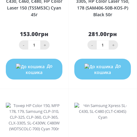
C430, C460, C480, HP Color
3305, HP Color Laser 150,
Laser 150 (TSSM53C) Cyan
178 (SAM406-50B-KOS-P)
45г
Black 50г
153.00грн
281.00грн
-
+
-
+
До
До
кошика
кошика
0