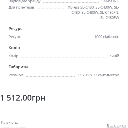
Відповідає бренду
SAMSUNG
Для принтерів
Xpress SL-C430, SL-C430W, SL-
C480, SL-C480W, SL-C480FN,
SL-C480FW
Ресурс
Ресурс
1000 відбитків
Колір
Колір
синій
Габарити
Розміри
11 x 19 x 33 сантиметри
1 512.00грн
Кількість:
В закладки