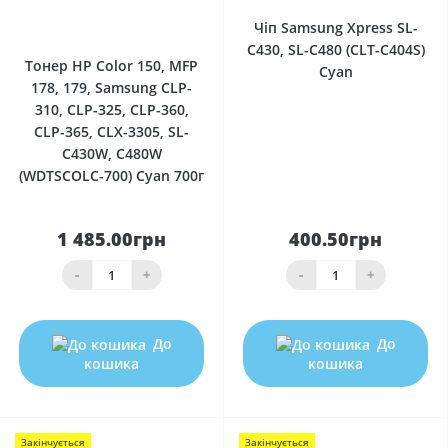
0
Чіп Samsung Xpress SL-
C430, SL-C480 (CLT-C404S)
Тонер HP Color 150, MFP
Cyan
178, 179, Samsung CLP-
310, CLP-325, CLP-360,
CLP-365, CLX-3305, SL-
C430W, C480W
(WDTSCOLC-700) Cyan 700г
1 485.00грн
400.50грн
-
+
-
+
До
До
кошика
кошика
Закінчується
Закінчується